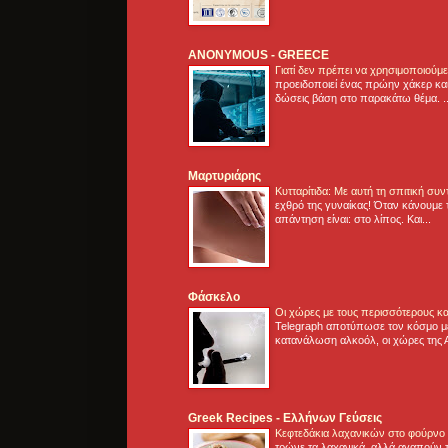
ANONYMOUS - GREECE
Γιατί δεν πρέπει να χρησιμοποιούμ
προειδοποιεί ένας πρώην χάκερ και
δώσεις βάση στο παρακάτω θέμα. .
Μαρτυριάρης
Κυτταρίτιδα: Με αυτή τη σπιτική συ
εχθρό της γυναίκας! Όταν κάνουμε 
απάντηση είναι: στο λίπος. Και...
Φάσκελο
Οι χώρες με τους περισσότερους κα
Telegraph αποτύπωσε τον κόσμο μ
κατανάλωση αλκοόλ, οι χώρες της 
Greek Recipes - Ελλήνων Γεύσεις
Κεφτεδάκια λαχανικών στο φούρνο
τρώνε τα λαχανικά, αλλά αγαπούν τ