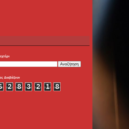
αχτήρι
ας Διαβάζουν
6
2
8
3
2
1
8