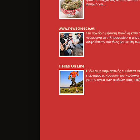
φούρνο για...
www.newsgreece.eu
Στο αρχείο η μήνυση Χαϊκάλη κατά
-σύμφωνα με πληροφορίες- η μηνυ
Ασφαλίσεων και τέως βουλευτή των
Hellas On Line
Η έλλειψη γυμναστικής ευθύνεται 
επιστήμονες κρούουν τον κώδωνα τ
για την υγεία των παιδιών τους παί