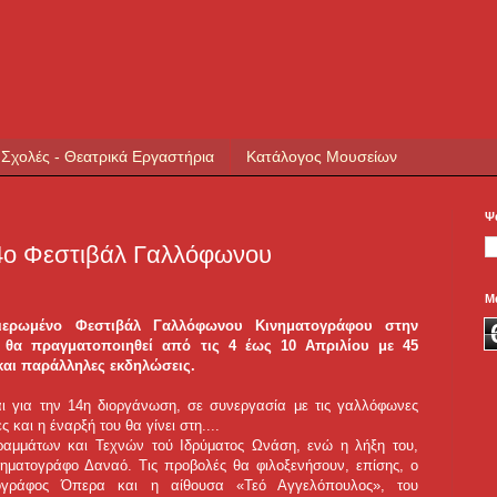
 Σχολές - Θεατρικά Εργαστήρια
Κατάλογος Μουσείων
Ψ
14ο Φεστιβάλ Γαλλόφωνου
Μ
ιερωμένο Φεστιβάλ Γαλλόφωνου Κινηματογράφου στην
 θα πραγματοποιηθεί από τις 4 έως 10 Απριλίου με 45
 και παράλληλες εκδηλώσεις.
αι για την 14η διοργάνωση, σε συνεργασία με τις γαλλόφωνες
ς και η έναρξή του θα γίνει στη....
ραμμάτων και Τεχνών τού Ιδρύματος Ωνάση, ενώ η λήξη του,
νηματογράφο Δαναό. Τις προβολές θα φιλοξενήσουν, επίσης, ο
τογράφος Όπερα και η αίθουσα «Τεό Αγγελόπουλος», του