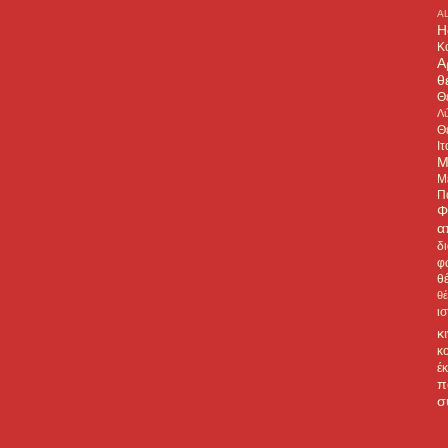
A
H
Κ
Α
θ
Θ
Λύ
Θ
Ιτ
Μ
Μ
Π
Φ
α
δ
φ
θ
θ
ι
κ
κ
έ
π
σ