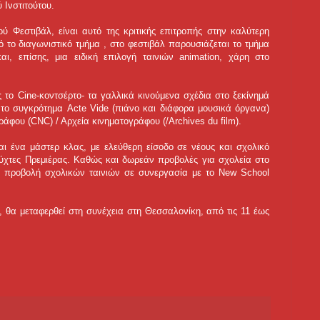
 Ινστιτούτου.
ού Φεστιβάλ, είναι αυτό της κριτικής επιτροπής στην καλύτερη
ό το διαγωνιστικό τμήμα , στο φεστιβάλ παρουσιάζεται το τμήμα
, επίσης, μια ειδική επιλογή ταινιών animation, χάρη στο
ς το Cine-κοντσέρτο- τα γαλλικά κινούμενα σχέδια στο ξεκίνημά
το συγκρότημα Acte Vide (πιάνο και διάφορα μουσικά όργανα)
άφου (CNC) / Αρχεία κινηματογράφου (/Archives du film).
ι ένα μάστερ κλας, με ελεύθερη είσοδο σε νέους και σχολικό
Νύχτες Πρεμιέρας. Καθώς και δωρεάν προβολές για σχολεία στο
αι προβολή σχολικών ταινιών σε συνεργασία με το New School
θα μεταφερθεί στη συνέχεια στη Θεσσαλονίκη, από τις 11 έως