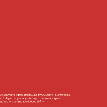
τευξη για το «Ποιος ανακάλυψε την Αμερική;»: «Συνεχίζουμε
η»
-
Η Αίγυπτος γίνεται για δεύτερη συνεχόμενη χρονιά
τά το... Η συνέχεια του άρθρου εδώ »