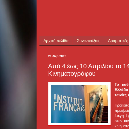
Αρχική σελίδα
Συνεντεύξεις
Δραματικές
21 Φεβ 2013
Από 4 έως 10 Απριλίου το 
Κινηματογράφου
Το καθ
Ελλάδα
ταινίες
Πρόκειτ
πρεσβείε
Στέγη Γ
στον κι
κινημα