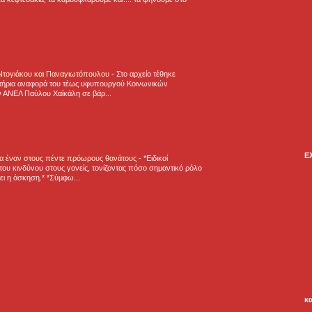
 Ντογιάκου και Παναγιωτόπουλου
-
Στο αρχείο τέθηκε
τήρια αναφορά του τέως υφυπουργού Κοινωνικών
 ΑΝΕΛ Παύλου Χαϊκάλη σε βάρ...
Ε
για έναν στους πέντε πρόωρους θανάτους
-
*Ειδικοί
ου κινδύνου στους γονείς, τονίζοντας πόσο σημαντικό ρόλο
ζει η άσκηση.* *Σύμφω...
κ