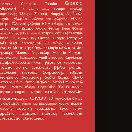
Gossip
Christmas Theater
LHAMBRA
ollywood
Ίδρυμα Μιχάλης
IQ
Woody Allen
ακογιάννης
Ίδρυμα Σταύρος Νιάρχος
Ακρόπολη
ρχαία Ελλάδα
Εθνικό
Γλώσσα του σώματος
έατρο
ΗΠΑ
Ελληνική γλώσσα
Θέατρο BROADWAY
έατρο Eliart
Θέατρο Άνεσις
Θέατρο Εκάτη
Θέατρο
Θέατρο Οδού Κεφαλληνίας
χνος Τέχνης & Πολιτισμού
Ιστορικά
έατρο ΠΚ
Θέατρο Χυτήριο
Θέατρο Ρεξ
αλία
ΚΘΒΕ
Κύπρος
Μάνος Χατζιδάκις
Καβάφης
έγαρο Μουσικής Αθηνών
Μαρία Κάλλας
Μελίνα
ερκούρη
Μουσείο Ακρόπολης
Μουσείο Μπενάκη
αρθενώνας
Πολυχώρος Vault
Στέφανος Καρυδάκης
εστιβάλ
ήξερες ότι
ακροάσεις
Χρύσα Σπηλιώτη
πόψεις
αστεία
βιβλία
αυτοκτονίες
γλυπτική
εκθέσεις ζωγραφικής
ιαγωνισμοί
εκθέσεις
ζωγραφική
ζώδια
ωτογραφίας
θέατρο OLVIO
έατρο Αλκμήνη
θέατρο Βικτώρια
θέατρο Επί Κολωνώ
θέατρο πορεία
έατρο Πάνθεον
θέατρο Παραμυθίας
καιρός
καταγγελίες
στορικά ευρήματα
καρκίνος
κοινωνικά
ινηματογράφος
κοινωνικά δίκτυα
ουκλοθέατρο
κόμικς
μορφές
κριτική κινηματογράφου
μουσική
κφρασης
ντοκιμαντέρ
ξένος τύπος
αράξενα
περίεργα
πολιτική
προσκλήσεις
υνεντεύξεις
ταλέντα
χορός