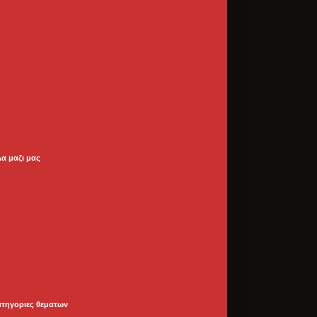
λα μαζι μας
ατηγοριες θεματων