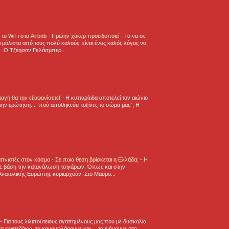
ε το WiFi στα Airbnb - Πρώην χάκερ προειδοποιεί
-
Το να σε
 μάλιστα από τους πολύ καλούς, είναι ένας καλός λόγος να
.. Ο Τζέησον Γκλάσμπερ...
νταγή θα την εξαφανίσετε!
-
H κυτταρίτιδα αποτελεί τον αιώνιο
την ερώτηση... “πού αποθηκεύει τοξίνες το σώμα μας”; Η
πνιστές στον κόσμο - Σε ποια θέση βρίσκεται η Ελλάδα;
-
Η
ε βάση την κατανάλωση τσιγάρων. Όπως και στην
Ανατολικής Ευρώπης κυριαρχούν. Στο Μαυρο...
-
Για τους λιλιπούτειους αγαπημένους μας που με δυσκολία
α κεφτεδάκια, τα καμουφλάρουμε και.... τα ψήνουμε στο