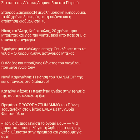
Στο σπίτι της Δέσπως Διαμαντίδου στο Πειραιά
Σταύρος Ξαρχάκος:Η μεγάλη μουσική κληρονομιά,
τα 40 χρόνια διαφοράς με τη σύζυγο και η
απόκτηση διδύμων στα 78
Νίκος και Άλκης Κούρκουλος, 20 χρόνια πριν:
Μπαμπάς και γιος πιο γοητευτικοί από ποτέ σε μια
σπάνια φωτογραφία
Σφράγισε μια ολόκληρη εποχή: Θα κλάψετε από τα
γέλια – Ο Χάρρυ Κλυνν, αστυνόμος Μπέκας
Ο άδοξος και παράξενος θάνατος του Αισχύλου
που λίγοι γνωρίζουν
Νανά Καραγιάννη: Η είδηση του "ΘΑΝΑΤΟΥ" της
και ο πανικός στο διαδίκτυο!
Κατερίνα Λέχου: Η περιπέτεια υγείας στην εφηβεία
της που της άλλαξε τη ζωή
Πρεμιέρα: ΠΡΟΣΩΠΑ ΣΤΗΝ ΑΜΜΟ του Γιάννη
Τσαμαντάκη στο θέατρο ΕΛΕΡ με την Λυδία
Φωτοπούλου
«Πριν ο άνεμος ξεχάσει το όνομά μου» — Μια
παράσταση που μιλά για τη λήθη με το φως της
ζωής. Είμασταν στην πρεμιέρα και γράφουμε για
αυτή