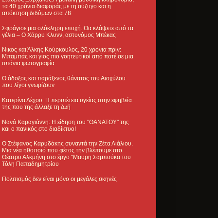
τα 40 χρόνια διαφοράς με τη σύζυγο και η
απόκτηση διδύμων στα 78
Σφράγισε μια ολόκληρη εποχή: Θα κλάψετε από τα
γέλια – Ο Χάρρυ Κλυνν, αστυνόμος Μπέκας
Νίκος και Άλκης Κούρκουλος, 20 χρόνια πριν:
Μπαμπάς και γιος πιο γοητευτικοί από ποτέ σε μια
σπάνια φωτογραφία
Ο άδοξος και παράξενος θάνατος του Αισχύλου
που λίγοι γνωρίζουν
Κατερίνα Λέχου: Η περιπέτεια υγείας στην εφηβεία
της που της άλλαξε τη ζωή
Νανά Καραγιάννη: Η είδηση του "ΘΑΝΑΤΟΥ" της
και ο πανικός στο διαδίκτυο!
Ο Στέφανος Καρυδάκης συναντά την Ζέτα Λιάλιου.
Μια νέα ηθοποιό που φέτος την βλέπουμε στο
Θέατρο Αλκμήνη στο έργο "Μαυρη Σαμπούκα του
Τόλη Παπαδημητρίου
Πολιτισμός δεν είναι μόνο οι μεγάλες σκηνές