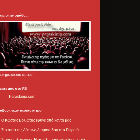
πες στην ομάδα...
.. ενημερώσου άμεσα!
ρειτε μας στο FB
Paraskinia.com
ιαβαστηκαν περισσοτερο
Ο Κώστας Βολιώτης έφυγε από κοντά μας
Στο σπίτι της Δέσπως Διαμαντίδου στο Πειραιά
Σταύρος Ξαρχάκος:Η μεγάλη μουσική κληρονομιά,