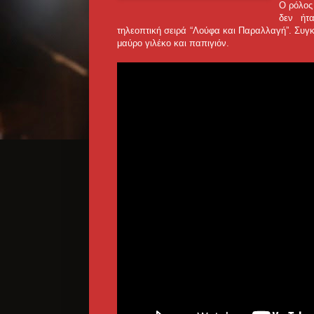
Ο ρόλος 
δεν ήτ
τηλεοπτική σειρά “Λούφα και Παραλλαγή”. Συγ
μαύρο γιλέκο και παπιγιόν.