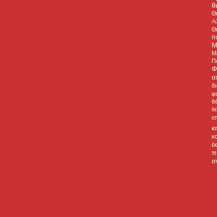
θ
Θ
Λύ
Θ
Ιτ
Μ
Μ
Π
Φ
α
δ
φ
θ
θ
ι
κ
κ
έ
π
σ