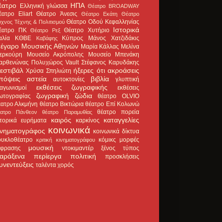
έατρο
ΗΠΑ
Ελληνική γλώσσα
Θέατρο BROADWAY
έατρο Eliart
Θέατρο Άνεσις
Θέατρο Εκάτη
Θέατρο
Θέατρο Οδού Κεφαλληνίας
χνος Τέχνης & Πολιτισμού
Ιστορικά
έατρο ΠΚ
Θέατρο Χυτήριο
Θέατρο Ρεξ
αλία
ΚΘΒΕ
Κύπρος
Μάνος Χατζιδάκις
Καβάφης
έγαρο Μουσικής Αθηνών
Μαρία Κάλλας
Μελίνα
ερκούρη
Μουσείο Ακρόπολης
Μουσείο Μπενάκη
αρθενώνας
Πολυχώρος Vault
Στέφανος Καρυδάκης
εστιβάλ
ήξερες ότι
ακροάσεις
Χρύσα Σπηλιώτη
πόψεις
αστεία
βιβλία
αυτοκτονίες
γλυπτική
εκθέσεις ζωγραφικής
ιαγωνισμοί
εκθέσεις
ζωγραφική
ζώδια
ωτογραφίας
θέατρο OLVIO
έατρο Αλκμήνη
θέατρο Βικτώρια
θέατρο Επί Κολωνώ
θέατρο πορεία
έατρο Πάνθεον
θέατρο Παραμυθίας
καιρός
καταγγελίες
στορικά ευρήματα
καρκίνος
κοινωνικά
ινηματογράφος
κοινωνικά δίκτυα
ουκλοθέατρο
κόμικς
μορφές
κριτική κινηματογράφου
μουσική
κφρασης
ντοκιμαντέρ
ξένος τύπος
αράξενα
περίεργα
πολιτική
προσκλήσεις
υνεντεύξεις
ταλέντα
χορός