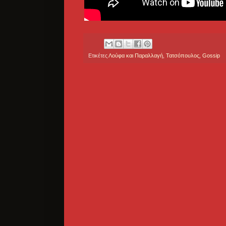
Ετικέτες
Λούφα και Παραλλαγή
,
Τατσόπουλος
,
Gossip