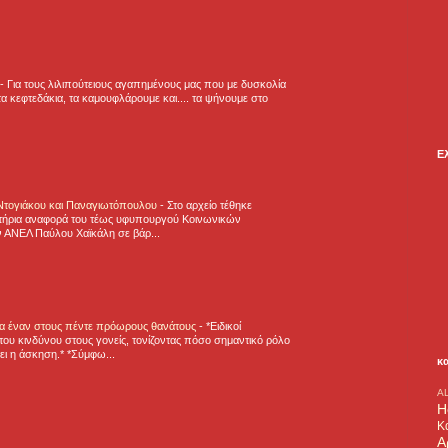
-
Για τους λιλιπούτειους αγαπημένους μας που με δυσκολία
α κεφτεδάκια, τα καμουφλάρουμε και.... τα ψήνουμε στο
Ε
 Ντογιάκου και Παναγιωτόπουλου
-
Στο αρχείο τέθηκε
τήρια αναφορά του τέως υφυπουργού Κοινωνικών
 ΑΝΕΛ Παύλου Χαϊκάλη σε βάρ...
για έναν στους πέντε πρόωρους θανάτους
-
*Ειδικοί
ου κινδύνου στους γονείς, τονίζοντας πόσο σημαντικό ρόλο
ζει η άσκηση.* *Σύμφω...
κ
A
H
Κ
Α