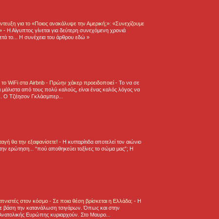
τευξη για το «Ποιος ανακάλυψε την Αμερική;»: «Συνεχίζουμε
η»
-
Η Αίγυπτος γίνεται για δεύτερη συνεχόμενη χρονιά
τά το... Η συνέχεια του άρθρου εδώ »
ε το WiFi στα Airbnb - Πρώην χάκερ προειδοποιεί
-
Το να σε
 μάλιστα από τους πολύ καλούς, είναι ένας καλός λόγος να
.. Ο Τζέησον Γκλάσμπερ...
νταγή θα την εξαφανίσετε!
-
H κυτταρίτιδα αποτελεί τον αιώνιο
την ερώτηση... “πού αποθηκεύει τοξίνες το σώμα μας”; Η
πνιστές στον κόσμο - Σε ποια θέση βρίσκεται η Ελλάδα;
-
Η
ε βάση την κατανάλωση τσιγάρων. Όπως και στην
Ανατολικής Ευρώπης κυριαρχούν. Στο Μαυρο...