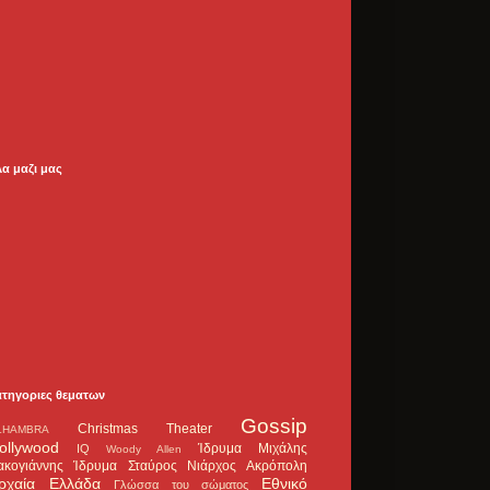
λα μαζι μας
ατηγοριες θεματων
Gossip
Christmas Theater
LHAMBRA
ollywood
Ίδρυμα Μιχάλης
IQ
Woody Allen
ακογιάννης
Ίδρυμα Σταύρος Νιάρχος
Ακρόπολη
ρχαία Ελλάδα
Εθνικό
Γλώσσα του σώματος