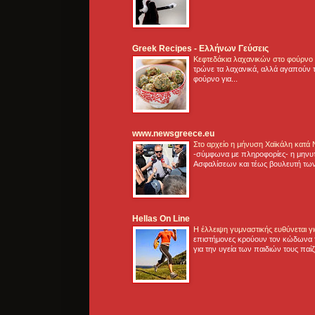
Greek Recipes - Ελλήνων Γεύσεις
Κεφτεδάκια λαχανικών στο φούρνο
τρώνε τα λαχανικά, αλλά αγαπούν τ
φούρνο για...
www.newsgreece.eu
Στο αρχείο η μήνυση Χαϊκάλη κατά
-σύμφωνα με πληροφορίες- η μηνυ
Ασφαλίσεων και τέως βουλευτή των
Hellas On Line
Η έλλειψη γυμναστικής ευθύνεται 
επιστήμονες κρούουν τον κώδωνα τ
για την υγεία των παιδιών τους παί