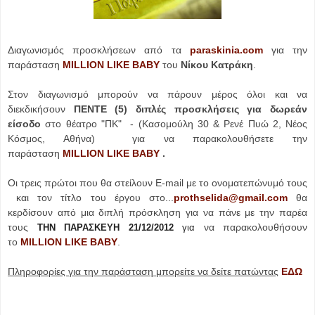
Διαγωνισμός προσκλήσεων από τα
paraskinia.com
για την
παράσταση
MILLION LIKE BABY
του
Νίκου Κατράκη
.
Στον διαγωνισμό μπορούν να πάρουν μέρος όλοι και να
διεκδικήσουν
ΠΕΝΤΕ (5) διπλές προσκλήσεις για δωρεάν
είσοδο
στο θέατρο "ΠΚ"
- (Κασομούλη 30 & Ρενέ Πυώ 2, Νέος
Κόσμος, Αθήνα)
για να παρακολουθήσετε την
παράσταση
MILLION LIKE BABY
.
Οι τρεις πρώτοι που θα στείλουν E-mail με το ονοματεπώνυμό τους
και τον τίτλο του έργου στο...
prothselida@gmail.com
θα
κερδίσουν από μια διπλή πρόσκληση για να πάνε με την παρέα
τους
να παρακολουθήσουν
ΤΗΝ ΠΑΡΑΣΚΕΥΗ 21/12/2012
για
το
MILLION LIKE BABY
.
Πληροφορίες για την παράσταση μπορείτε να δείτε πατώντας
ΕΔΩ