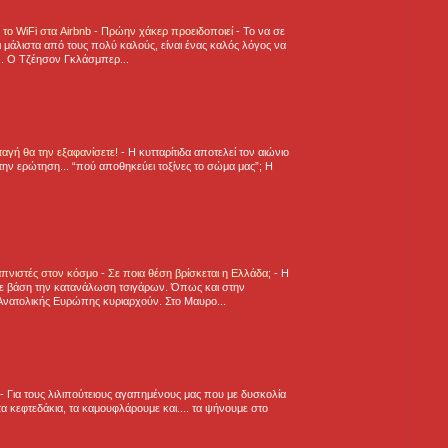
ε το WiFi στα Airbnb - Πρώην χάκερ προειδοποιεί
-
Το να σε
 μάλιστα από τους πολύ καλούς, είναι ένας καλός λόγος να
.. Ο Τζέησον Γκλάσμπερ...
νταγή θα την εξαφανίσετε!
-
H κυτταρίτιδα αποτελεί τον αιώνιο
την ερώτηση... “πού αποθηκεύει τοξίνες το σώμα μας”; Η
πνιστές στον κόσμο - Σε ποια θέση βρίσκεται η Ελλάδα;
-
Η
ε βάση την κατανάλωση τσιγάρων. Όπως και στην
Ανατολικής Ευρώπης κυριαρχούν. Στο Μαυρο...
-
Για τους λιλιπούτειους αγαπημένους μας που με δυσκολία
α κεφτεδάκια, τα καμουφλάρουμε και.... τα ψήνουμε στο