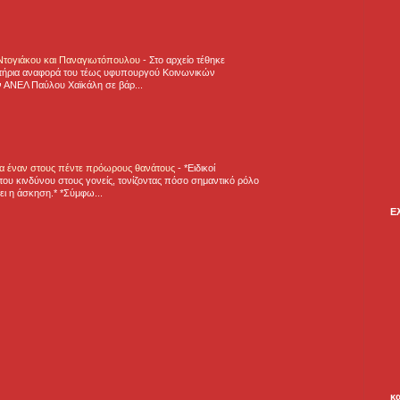
 Ντογιάκου και Παναγιωτόπουλου
-
Στο αρχείο τέθηκε
τήρια αναφορά του τέως υφυπουργού Κοινωνικών
 ΑΝΕΛ Παύλου Χαϊκάλη σε βάρ...
για έναν στους πέντε πρόωρους θανάτους
-
*Ειδικοί
ου κινδύνου στους γονείς, τονίζοντας πόσο σημαντικό ρόλο
ζει η άσκηση.* *Σύμφω...
Ε
κ