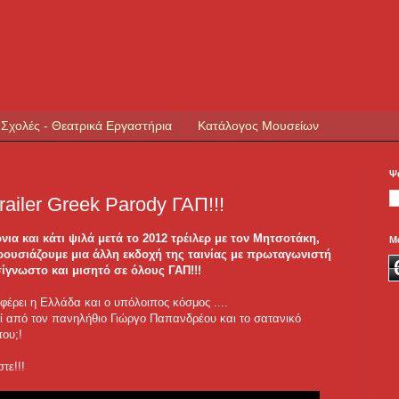
 Σχολές - Θεατρικά Εργαστήρια
Κατάλογος Μουσείων
Ψ
ler Greek Parody ΓΑΠ!!!
νια και κάτι ψιλά μετά το 2012 τρέιλερ με τον Μητσοτάκη,
Μ
ουσιάζουμε μια άλλη εκδοχή της ταινίας με πρωταγωνιστή
ίγνωστο και μισητό σε όλους ΓΑΠ!!!
φέρει η Ελλάδα και ο υπόλοιπος κόσμος ....
ί από τον πανηλήθιο Γιώργο Παπανδρέου και το σατανικό
του;!
τε!!!