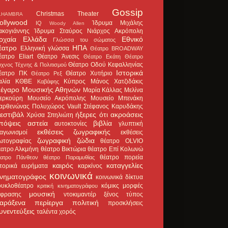
Gossip
Christmas Theater
LHAMBRA
ollywood
Ίδρυμα Μιχάλης
IQ
Woody Allen
ακογιάννης
Ίδρυμα Σταύρος Νιάρχος
Ακρόπολη
ρχαία Ελλάδα
Εθνικό
Γλώσσα του σώματος
έατρο
ΗΠΑ
Ελληνική γλώσσα
Θέατρο BROADWAY
έατρο Eliart
Θέατρο Άνεσις
Θέατρο Εκάτη
Θέατρο
Θέατρο Οδού Κεφαλληνίας
χνος Τέχνης & Πολιτισμού
Ιστορικά
έατρο ΠΚ
Θέατρο Χυτήριο
Θέατρο Ρεξ
αλία
ΚΘΒΕ
Κύπρος
Μάνος Χατζιδάκις
Καβάφης
έγαρο Μουσικής Αθηνών
Μαρία Κάλλας
Μελίνα
ερκούρη
Μουσείο Ακρόπολης
Μουσείο Μπενάκη
αρθενώνας
Πολυχώρος Vault
Στέφανος Καρυδάκης
εστιβάλ
ήξερες ότι
ακροάσεις
Χρύσα Σπηλιώτη
πόψεις
αστεία
βιβλία
αυτοκτονίες
γλυπτική
εκθέσεις ζωγραφικής
ιαγωνισμοί
εκθέσεις
ζωγραφική
ζώδια
ωτογραφίας
θέατρο OLVIO
έατρο Αλκμήνη
θέατρο Βικτώρια
θέατρο Επί Κολωνώ
θέατρο πορεία
έατρο Πάνθεον
θέατρο Παραμυθίας
καιρός
καταγγελίες
στορικά ευρήματα
καρκίνος
κοινωνικά
ινηματογράφος
κοινωνικά δίκτυα
ουκλοθέατρο
κόμικς
μορφές
κριτική κινηματογράφου
μουσική
κφρασης
ντοκιμαντέρ
ξένος τύπος
αράξενα
περίεργα
πολιτική
προσκλήσεις
υνεντεύξεις
ταλέντα
χορός