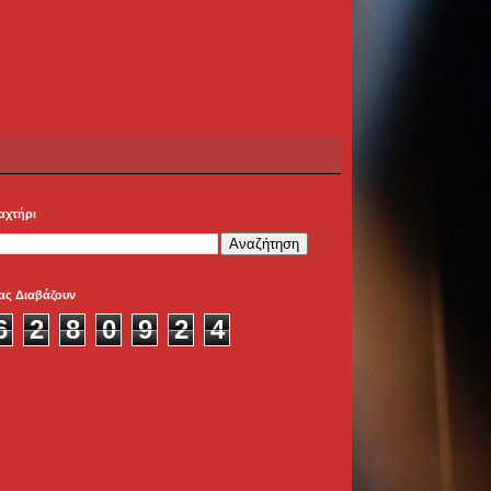
αχτήρι
ας Διαβάζουν
6
2
8
0
9
2
4