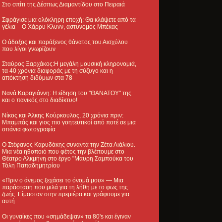
Στο σπίτι της Δέσπως Διαμαντίδου στο Πειραιά
Σφράγισε μια ολόκληρη εποχή: Θα κλάψετε από τα
γέλια – Ο Χάρρυ Κλυνν, αστυνόμος Μπέκας
Ο άδοξος και παράξενος θάνατος του Αισχύλου
που λίγοι γνωρίζουν
Σταύρος Ξαρχάκος:Η μεγάλη μουσική κληρονομιά,
τα 40 χρόνια διαφοράς με τη σύζυγο και η
απόκτηση διδύμων στα 78
Νανά Καραγιάννη: Η είδηση του "ΘΑΝΑΤΟΥ" της
και ο πανικός στο διαδίκτυο!
Νίκος και Άλκης Κούρκουλος, 20 χρόνια πριν:
Μπαμπάς και γιος πιο γοητευτικοί από ποτέ σε μια
σπάνια φωτογραφία
Ο Στέφανος Καρυδάκης συναντά την Ζέτα Λιάλιου.
Μια νέα ηθοποιό που φέτος την βλέπουμε στο
Θέατρο Αλκμήνη στο έργο "Μαυρη Σαμπούκα του
Τόλη Παπαδημητρίου
«Πριν ο άνεμος ξεχάσει το όνομά μου» — Μια
παράσταση που μιλά για τη λήθη με το φως της
ζωής. Είμασταν στην πρεμιέρα και γράφουμε για
αυτή
Οι γυναίκες που «σημάδεψαν» τα 80's και έγιναν