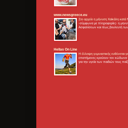
www.newsgreece.eu
Στο αρχείο η μήνυση Χαϊκάλη κατά
-σύμφωνα με πληροφορίες- η μηνυ
Ασφαλίσεων και τέως βουλευτή των
Hellas On Line
Η έλλειψη γυμναστικής ευθύνεται 
επιστήμονες κρούουν τον κώδωνα τ
για την υγεία των παιδιών τους παί