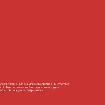
τευξη για το «Ποιος ανακάλυψε την Αμερική;»: «Συνεχίζουμε
η»
-
Η Αίγυπτος γίνεται για δεύτερη συνεχόμενη χρονιά
τά το... Η συνέχεια του άρθρου εδώ »