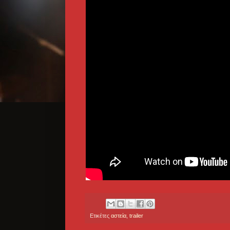
Ετικέτες
αστεία
,
trailer