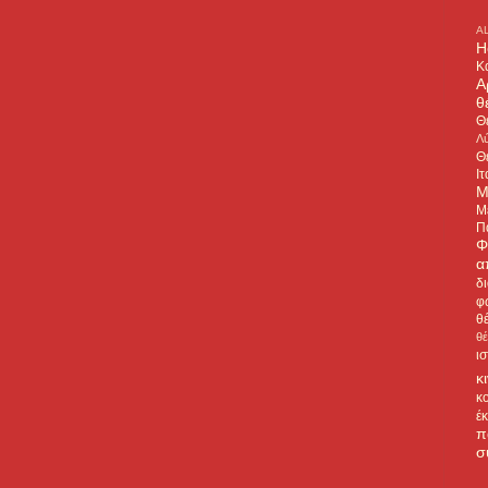
A
H
Κ
Α
θ
Θ
Λύ
Θ
Ιτ
Μ
Μ
Π
Φ
α
δ
φ
θ
θ
ι
κ
κ
έ
π
σ