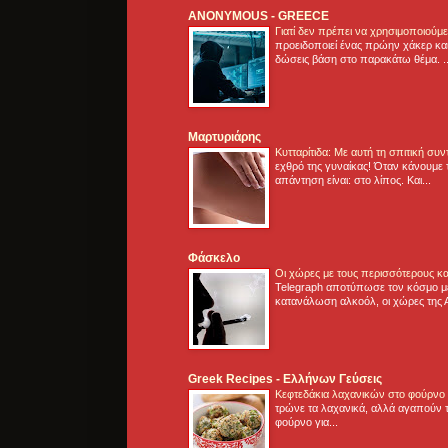
ANONYMOUS - GREECE
Γιατί δεν πρέπει να χρησιμοποιούμ
προειδοποιεί ένας πρώην χάκερ και
δώσεις βάση στο παρακάτω θέμα. .
Μαρτυριάρης
Κυτταρίτιδα: Με αυτή τη σπιτική συ
εχθρό της γυναίκας! Όταν κάνουμε 
απάντηση είναι: στο λίπος. Και...
Φάσκελο
Οι χώρες με τους περισσότερους κα
Telegraph αποτύπωσε τον κόσμο μ
κατανάλωση αλκοόλ, οι χώρες της 
Greek Recipes - Ελλήνων Γεύσεις
Κεφτεδάκια λαχανικών στο φούρνο
τρώνε τα λαχανικά, αλλά αγαπούν τ
φούρνο για...