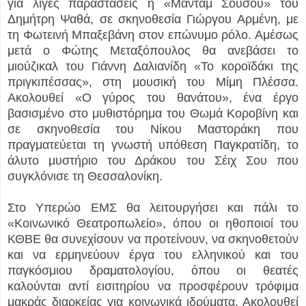
για λίγες παραστάσεις η «Μαντάμ Σουσού» του
Δημήτρη Ψαθά, σε σκηνοθεσία Γιώργου Αρμένη, με
τη Φωτεινή Μπαξεβάνη στον επώνυμο ρόλο. Αμέσως
μετά ο Φώτης Μεταξόπουλος θα ανεβάσει το
μιούζικαλ του Γιάννη Δαλιανίδη «Το κοροϊδάκι της
πριγκιπέσσας», στη μουσική του Μίμη Πλέσσα.
Ακολουθεί «Ο γύρος του θανάτου», ένα έργο
βασισμένο στο μυθιστόρημα του Θωμά Κοροβίνη και
σε σκηνοθεσία του Νίκου Μαστοράκη που
πραγματεύεται τη γνωστή υπόθεση Παγκρατίδη, το
άλυτο μυστήριο του Δράκου του Σέιχ Σου που
συγκλόνισε τη Θεσσαλονίκη.
Στο Υπερώο ΕΜΣ θα λειτουργήσει και πάλι το
«Κοινωνικό Θεατροπωλείο», όπου οι ηθοποιοί του
ΚΘΒΕ θα συνεχίσουν να προτείνουν, να σκηνοθετούν
και να ερμηνεύουν έργα του ελληνικού και του
παγκόσμιου δραματολογίου, όπου οι θεατές
καλούνται αντί εισιτηρίου να προσφέρουν τρόφιμα
μακράς διαρκείας για κοινωνικά ιδρύματα. Ακολουθεί