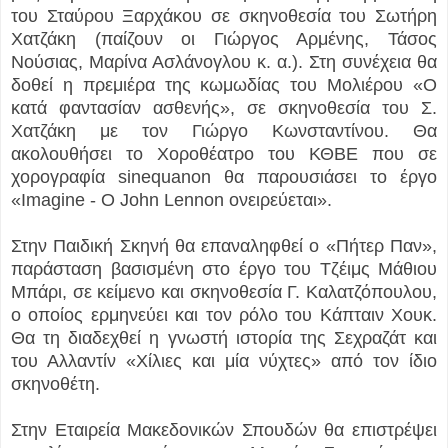
του Σταύρου Ξαρχάκου σε σκηνοθεσία του Σωτήρη
Χατζάκη (παίζουν οι Γιώργος Αρμένης, Τάσος
Νούσιας, Μαρίνα Ασλάνογλου κ. α.). Στη συνέχεια θα
δοθεί η πρεμιέρα της κωμωδίας του Μολιέρου «Ο
κατά φαντασίαν ασθενής», σε σκηνοθεσία του Σ.
Χατζάκη με τον Γιώργο Κωνσταντίνου. Θα
ακολουθήσει το Χοροθέατρο του ΚΘΒΕ που σε
χορογραφία sinequanon θα παρουσιάσει το έργο
«Imagine - Ο John Lennon oνειρεύεται».
Στην Παιδική Σκηνή θα επαναληφθεί ο «Πήτερ Παν»,
παράσταση βασισμένη στο έργο του Τζέιμς Μάθιου
Μπάρι, σε κείμενο και σκηνοθεσία Γ. Καλατζόπουλου,
ο οποίος ερμηνεύει και τον ρόλο του Κάπταιν Χουκ.
Θα τη διαδεχθεί η γνωστή ιστορία της Σεχραζάτ και
του Αλλαντίν «Χίλιες και μία νύχτες» από τον ίδιο
σκηνοθέτη.
Στην Εταιρεία Μακεδονικών Σπουδών θα επιστρέψει