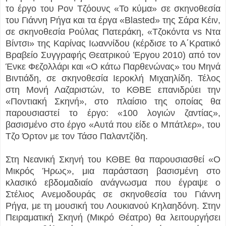
το έργο του Ρον Τζόουνς «Το κύμα» σε σκηνοθεσία
του Γιάννη Ρήγα και τα έργα «Blasted» της Σάρα Κέιν,
σε σκηνοθεσία Ρούλας Πατεράκη, «Τζοκόντα vs Ντα
Βίντσι» της Καρίνας Ιωαννίδου (κέρδισε το Α΄Κρατικό
Βραβείο Συγγραφής Θεατρικού Έργου 2010) από τον
Ένκε Φεζολλάρι και «Ο κάτω Παρθενώνας» του Μηνά
Βιντιάδη, σε σκηνοθεσία Ιεροκλή Μιχαηλίδη. Τέλος
στη Μονή Λαζαριστών, το ΚΘΒΕ επανιδρύει την
«Ποντιακή Σκηνή», στο πλαίσιο της οποίας θα
παρουσιαστεί το έργο: «100 λογιών ζαντίας»,
βασισμένο στο έργο «Αυτά που είδε ο Μπάτλερ», του
Τζο Όρτον με τον Τάσο Παλαντζίδη.
Στη Νεανική Σκηνή του ΚΘΒΕ θα παρουσιασθεί «Ο
Μικρός Ήρως», μια παράσταση βασισμένη στο
κλασικό εβδομαδιαίο ανάγνωσμα που έγραψε ο
Στέλιος Ανεμοδουράς σε σκηνοθεσία του Γιάννη
Ρήγα, με τη μουσική του Λουκιανού Κηλαηδόνη. Στην
Πειραματική Σκηνή (Μικρό Θέατρο) θα λειτουργήσει