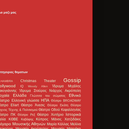
λα μαζι μας
ατηγοριες θεματων
Gossip
Christmas Theater
LHAMBRA
ollywood
Ίδρυμα Μιχάλης
IQ
Woody Allen
ακογιάννης
Ίδρυμα Σταύρος Νιάρχος
Ακρόπολη
ρχαία Ελλάδα
Εθνικό
Γλώσσα του σώματος
έατρο
ΗΠΑ
Ελληνική γλώσσα
Θέατρο BROADWAY
έατρο Eliart
Θέατρο Άνεσις
Θέατρο Εκάτη
Θέατρο
Θέατρο Οδού Κεφαλληνίας
χνος Τέχνης & Πολιτισμού
Ιστορικά
έατρο ΠΚ
Θέατρο Χυτήριο
Θέατρο Ρεξ
αλία
ΚΘΒΕ
Κύπρος
Μάνος Χατζιδάκις
Καβάφης
έγαρο Μουσικής Αθηνών
Μαρία Κάλλας
Μελίνα
ερκούρη
Μουσείο Ακρόπολης
Μουσείο Μπενάκη