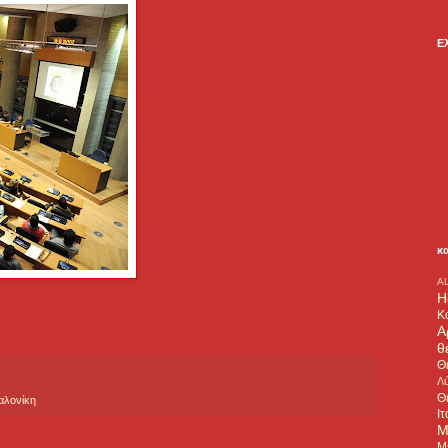
Ε
κ
A
H
Κ
Α
θ
Θ
Λύ
Θ
λονίκη
Ιτ
Μ
Μ