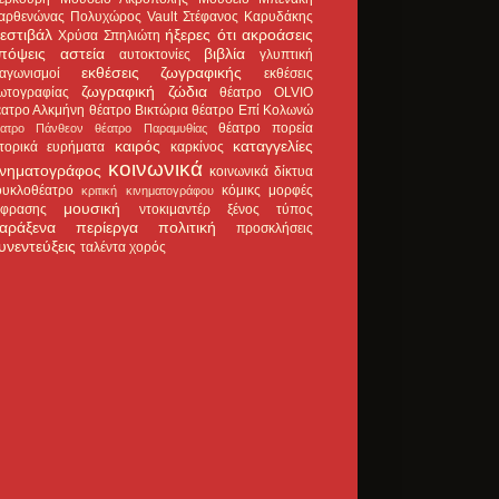
αρθενώνας
Πολυχώρος Vault
Στέφανος Καρυδάκης
εστιβάλ
ήξερες ότι
ακροάσεις
Χρύσα Σπηλιώτη
πόψεις
αστεία
βιβλία
αυτοκτονίες
γλυπτική
εκθέσεις ζωγραφικής
ιαγωνισμοί
εκθέσεις
ζωγραφική
ζώδια
ωτογραφίας
θέατρο OLVIO
έατρο Αλκμήνη
θέατρο Βικτώρια
θέατρο Επί Κολωνώ
θέατρο πορεία
έατρο Πάνθεον
θέατρο Παραμυθίας
καιρός
καταγγελίες
στορικά ευρήματα
καρκίνος
κοινωνικά
ινηματογράφος
κοινωνικά δίκτυα
ουκλοθέατρο
κόμικς
μορφές
κριτική κινηματογράφου
μουσική
κφρασης
ντοκιμαντέρ
ξένος τύπος
αράξενα
περίεργα
πολιτική
προσκλήσεις
υνεντεύξεις
ταλέντα
χορός