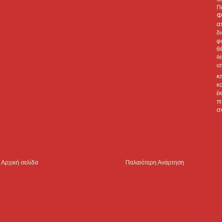
Π
Φ
α
δ
φ
θ
θ
ι
κ
κ
έ
π
σ
Αρχική σελίδα
Παλαιότερη Ανάρτηση