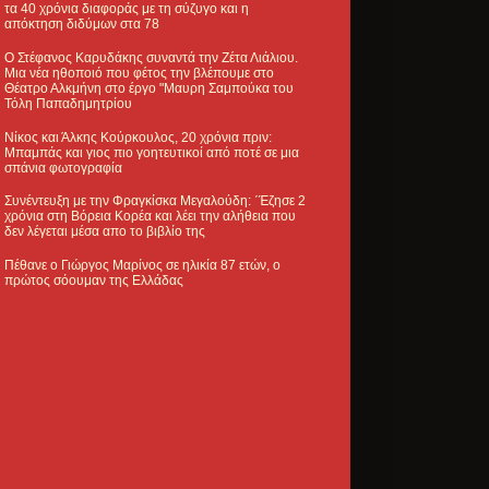
τα 40 χρόνια διαφοράς με τη σύζυγο και η
απόκτηση διδύμων στα 78
Ο Στέφανος Καρυδάκης συναντά την Ζέτα Λιάλιου.
Μια νέα ηθοποιό που φέτος την βλέπουμε στο
Θέατρο Αλκμήνη στο έργο "Μαυρη Σαμπούκα του
Τόλη Παπαδημητρίου
Νίκος και Άλκης Κούρκουλος, 20 χρόνια πριν:
Μπαμπάς και γιος πιο γοητευτικοί από ποτέ σε μια
σπάνια φωτογραφία
Συνέντευξη με την Φραγκίσκα Μεγαλούδη: ΄Έζησε 2
χρόνια στη Βόρεια Κορέα και λέει την αλήθεια που
δεν λέγεται μέσα απο το βιβλίο της
Πέθανε ο Γιώργος Μαρίνος σε ηλικία 87 ετών, ο
πρώτος σόουμαν της Ελλάδας