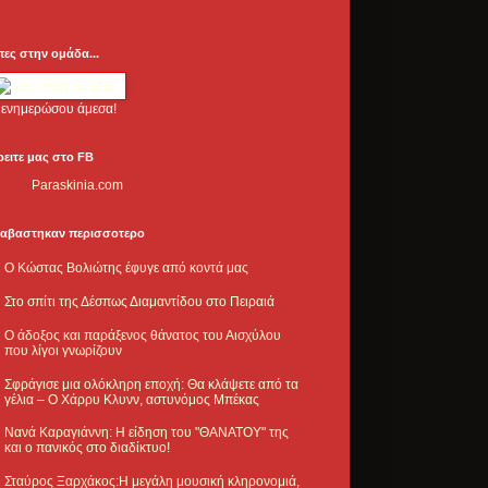
πες στην ομάδα...
.. ενημερώσου άμεσα!
ρειτε μας στο FB
Paraskinia.com
ιαβαστηκαν περισσοτερο
Ο Κώστας Βολιώτης έφυγε από κοντά μας
Στο σπίτι της Δέσπως Διαμαντίδου στο Πειραιά
Ο άδοξος και παράξενος θάνατος του Αισχύλου
που λίγοι γνωρίζουν
Σφράγισε μια ολόκληρη εποχή: Θα κλάψετε από τα
γέλια – Ο Χάρρυ Κλυνν, αστυνόμος Μπέκας
Νανά Καραγιάννη: Η είδηση του "ΘΑΝΑΤΟΥ" της
και ο πανικός στο διαδίκτυο!
Σταύρος Ξαρχάκος:Η μεγάλη μουσική κληρονομιά,