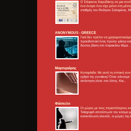
Ο Στέφανος Καρυδάκης σε μια συνέν
ένα όνειρο που είχε μείνει στη μέσ
σταθμός του Θεάτρου Σαλαμίνας. Με
ANONYMOUS - GREECE
Γιατί δεν πρέπει να χρησιμοποιούμ
προειδοποιεί ένας πρώην χάκερ και
δώσεις βάση στο παρακάτω θέμα. .
Μαρτυριάρης
Κυτταρίτιδα: Με αυτή τη σπιτική συ
εχθρό της γυναίκας! Όταν κάνουμε 
απάντηση είναι: στο λίπος. Και...
Φάσκελο
Οι χώρες με τους περισσότερους κα
Telegraph αποτύπωσε τον κόσμο μ
κατανάλωση αλκοόλ, οι χώρες της 