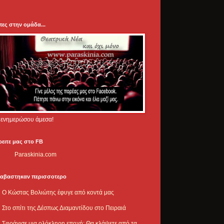
πες στην ομάδα...
.. ενημερώσου άμεσα!
ρειτε μας στο FB
Paraskinia.com
ιαβαστηκαν περισσοτερο
Ο Κώστας Βολιώτης έφυγε από κοντά μας
Στο σπίτι της Δέσπως Διαμαντίδου στο Πειραιά
Σφράγισε μια ολόκληρη εποχή: Θα κλάψετε από τα