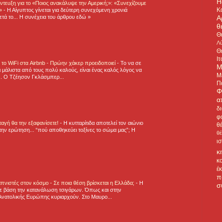
H
τευξη για το «Ποιος ανακάλυψε την Αμερική;»: «Συνεχίζουμε
Κ
η»
-
Η Αίγυπτος γίνεται για δεύτερη συνεχόμενη χρονιά
Α
τά το... Η συνέχεια του άρθρου εδώ »
θ
Θ
Λύ
Θ
Ιτ
ε το WiFi στα Airbnb - Πρώην χάκερ προειδοποιεί
-
Το να σε
Μ
 μάλιστα από τους πολύ καλούς, είναι ένας καλός λόγος να
Μ
.. Ο Τζέησον Γκλάσμπερ...
Π
Φ
α
δ
φ
νταγή θα την εξαφανίσετε!
-
H κυτταρίτιδα αποτελεί τον αιώνιο
θ
την ερώτηση... “πού αποθηκεύει τοξίνες το σώμα μας”; Η
θ
ι
κ
κ
έ
π
πνιστές στον κόσμο - Σε ποια θέση βρίσκεται η Ελλάδα;
-
Η
σ
ε βάση την κατανάλωση τσιγάρων. Όπως και στην
Ανατολικής Ευρώπης κυριαρχούν. Στο Μαυρο...