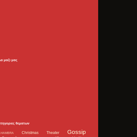
λα μαζι μας
ατηγοριες θεματων
Gossip
Christmas Theater
LHAMBRA