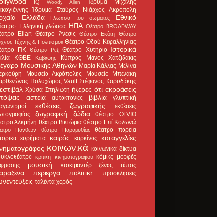
ollywood
Ίδρυμα Μιχάλης
IQ
Woody Allen
ακογιάννης
Ίδρυμα Σταύρος Νιάρχος
Ακρόπολη
ρχαία Ελλάδα
Εθνικό
Γλώσσα του σώματος
έατρο
ΗΠΑ
Ελληνική γλώσσα
Θέατρο BROADWAY
έατρο Eliart
Θέατρο Άνεσις
Θέατρο Εκάτη
Θέατρο
Θέατρο Οδού Κεφαλληνίας
χνος Τέχνης & Πολιτισμού
Ιστορικά
έατρο ΠΚ
Θέατρο Χυτήριο
Θέατρο Ρεξ
αλία
ΚΘΒΕ
Κύπρος
Μάνος Χατζιδάκις
Καβάφης
έγαρο Μουσικής Αθηνών
Μαρία Κάλλας
Μελίνα
ερκούρη
Μουσείο Ακρόπολης
Μουσείο Μπενάκη
αρθενώνας
Πολυχώρος Vault
Στέφανος Καρυδάκης
εστιβάλ
ήξερες ότι
ακροάσεις
Χρύσα Σπηλιώτη
πόψεις
αστεία
βιβλία
αυτοκτονίες
γλυπτική
εκθέσεις ζωγραφικής
ιαγωνισμοί
εκθέσεις
ζωγραφική
ζώδια
ωτογραφίας
θέατρο OLVIO
έατρο Αλκμήνη
θέατρο Βικτώρια
θέατρο Επί Κολωνώ
θέατρο πορεία
έατρο Πάνθεον
θέατρο Παραμυθίας
καιρός
καταγγελίες
στορικά ευρήματα
καρκίνος
κοινωνικά
ινηματογράφος
κοινωνικά δίκτυα
ουκλοθέατρο
κόμικς
μορφές
κριτική κινηματογράφου
μουσική
κφρασης
ντοκιμαντέρ
ξένος τύπος
αράξενα
περίεργα
πολιτική
προσκλήσεις
υνεντεύξεις
ταλέντα
χορός