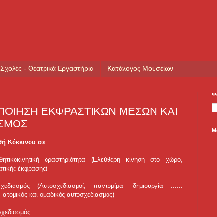
 Σχολές - Θεατρικά Εργαστήρια
Κατάλογος Μουσείων
Ψ
ΠΟΙΗΣΗ ΕΚΦΡΑΣΤΙΚΩΝ ΜΕΣΩΝ ΚΑΙ
ΑΣΜΟΣ
Μ
θή Κόκκινου σε
σθητικοκινητική δραστηριότητα (Ελεύθερη κίνηση στο χώρο,
ατικής έκφρασης)
χεδιασμός (Αυτοσχεδιασμοί, παντομίμα, δημιουργία ...
...
 ατομικός και ομαδικός αυτοσχεδιασμός)
σχεδιασμός