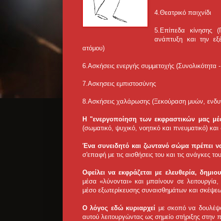
4.Θεατρικό παιχνίδι
5.Επίπεδα κίνησης (
ανάπτυξη και την εξέ
ατόμου)
6.Ασκήσεις ενεργής συμμετοχής (Συνολικότητα 
7.Ασκησεις εμπιστοσύνης
8.Ασκήσεις χαλάρωσης (Ξεκούραση μυών, ενδ
Η "ενεργοποίηση των εκφραστικών μας μ
(σωματικό, ψυχικό, νοητικό και πνευματικό) κ
Ένα συνειδητό και ζωντανό σώμα πρέπει να
σ'επαφή με τις αισθήσεις του και τις ανάγκες του
Οφείλει να εκφράζεται με ελευθερία, δημιο
μέσα «λύνονται» και μπαίνουν σε λειτουργία
μέσο εξωτερίκευσης συναισθημάτων και σκέψε
Ο λόγος εδώ κυριαρχεί
με σκοπό να δουλέψο
αυτού λειτουργώντας ως σημείο στήριξης στην 