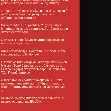
γέλια – Ο Χάρρυ Κλυνν, αστυνόμος Μπέκας
Σταύρος Ξαρχάκος:Η μεγάλη μουσική κληρονομιά,
τα 40 χρόνια διαφοράς με τη σύζυγο και η
απόκτηση διδύμων στα 78
Νίκος και Άλκης Κούρκουλος, 20 χρόνια πριν:
Μπαμπάς και γιος πιο γοητευτικοί από ποτέ σε μια
σπάνια φωτογραφία
Ο άδοξος και παράξενος θάνατος του Αισχύλου
που λίγοι γνωρίζουν
Νανά Καραγιάννη: Η είδηση του "ΘΑΝΑΤΟΥ" της
και ο πανικός στο διαδίκτυο!
Ο Στέφανος Καρυδάκης συναντά την Ζέτα Λιάλιου.
Μια νέα ηθοποιό που φέτος την βλέπουμε στο
Θέατρο Αλκμήνη στο έργο "Μαυρη Σαμπούκα του
Τόλη Παπαδημητρίου
«Πριν ο άνεμος ξεχάσει το όνομά μου» — Μια
παράσταση που μιλά για τη λήθη με το φως της
ζωής. Είμασταν στην πρεμιέρα και γράφουμε για
αυτή
Πέθανε ο Γιώργος Μαρίνος σε ηλικία 87 ετών, ο
πρώτος σόουμαν της Ελλάδας