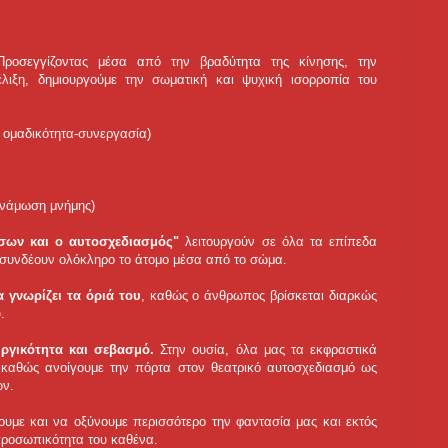
Προσεγγίζοντας μέσα από την βραδύτητα της κίνησης, την
λιξη, δημιουργούμε την σωματική και ψυχική ισορροπία του
- ομαδικότητα-συνεργασία)
υνάμωση μνήμης)
έσων και ο αυτοσχεδιασμός"
λειτουργούν σε όλα τα επίπεδα
αι συνδέουν ολόκληρο το άτομο μέσα από το σώμα.
 γνωρίζει τα όριά του
, καθώς ο άνθρωπος βρίσκεται διαρκώς
.
υργικότητα και σεβασμό.
Στην ουσία, όλα μας τα εκφραστικά
, καθώς ανοίγουμε την πόρτα στον θεατρικό αυτοσχεδιασμό ως
ων.
υμε και να οξύνουμε περισσότερο την φαντασία μας και εκτός
προσωπικότητα του καθένα.