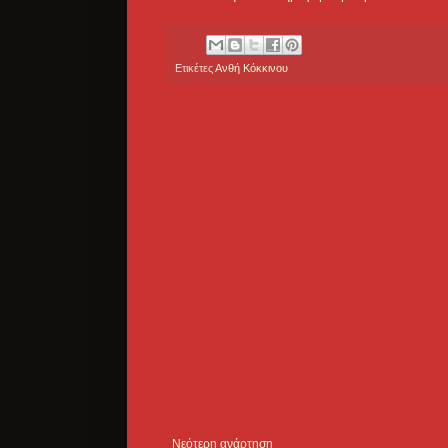
Ετικέτες
Ανθή Κόκκινου
Νεότερη ανάρτηση