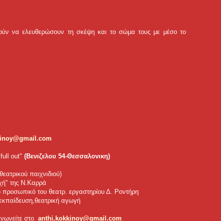
ούν να ελευθερώσουν τη σκέψη και το σώμα τους με μέσο το
kinoy@gmail.com
full out"
(Βενιζελου 54-Θεσσαλονικη)
θεατρικού παιχνιδιού)
χή" της Ν.Καρρά
ό προσωπικό του θεατρ. εργαστηρίου Δ. Ροντήρη
 εκπαίδευση,θεατρική αγωγή
οινωνείτε στο
anthi.kokkinoy@gmail.com