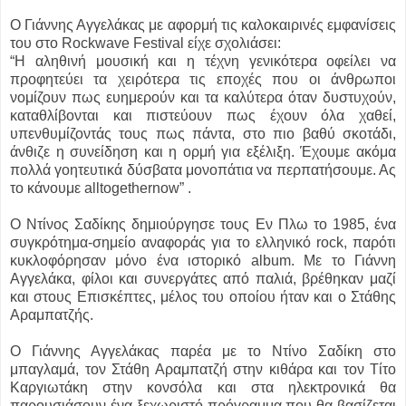
Ο Γιάννης Αγγελάκας με αφορμή τις καλοκαιρινές εμφανίσεις
του στο Rockwave Festival είχε σχολιάσει:
“Η αληθινή μουσική και η τέχνη γενικότερα οφείλει να
προφητεύει τα χειρότερα τις εποχές που οι άνθρωποι
νομίζουν πως ευημερούν και τα καλύτερα όταν δυστυχούν,
καταθλίβονται και πιστεύουν πως έχουν όλα χαθεί,
υπενθυμίζοντάς τους πως πάντα, στο πιο βαθύ σκοτάδι,
άνθιζε η συνείδηση και η ορμή για εξέλιξη. Έχουμε ακόμα
πολλά γοητευτικά δύσβατα μονοπάτια να περπατήσουμε. Ας
το κάνουμε alltogethernow” .
O Ντίνος Σαδίκης δημιούργησε τους Εν Πλω το 1985, ένα
συγκρότημα-σημείο αναφοράς για το ελληνικό rock, παρότι
κυκλοφόρησαν μόνο ένα ιστορικό album. Με το Γιάννη
Αγγελάκα, φίλοι και συνεργάτες από παλιά, βρέθηκαν μαζί
και στους Επισκέπτες, μέλος του οποίου ήταν και ο Στάθης
Αραμπατζής.
Ο Γιάννης Αγγελάκας παρέα με το Ντίνο Σαδίκη στο
μπαγλαμά, τον Στάθη Αραμπατζή στην κιθάρα και τον Τίτο
Καργιωτάκη στην κονσόλα και στα ηλεκτρονικά θα
παρουσιάσουν ένα ξεχωριστό πρόγραμμα που θα βασίζεται