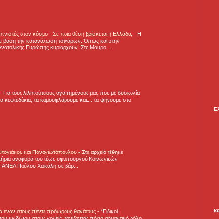
πνιστές στον κόσμο - Σε ποια θέση βρίσκεται η Ελλάδα;
-
Η
ε βάση την κατανάλωση τσιγάρων. Όπως και στην
Ανατολικής Ευρώπης κυριαρχούν. Στο Μαυρο...
-
Για τους λιλιπούτειους αγαπημένους μας που με δυσκολία
α κεφτεδάκια, τα καμουφλάρουμε και.... τα ψήνουμε στο
Ε
 Ντογιάκου και Παναγιωτόπουλου
-
Στο αρχείο τέθηκε
τήρια αναφορά του τέως υφυπουργού Κοινωνικών
 ΑΝΕΛ Παύλου Χαϊκάλη σε βάρ...
κ
για έναν στους πέντε πρόωρους θανάτους
-
*Ειδικοί
ου κινδύνου στους γονείς, τονίζοντας πόσο σημαντικό ρόλο