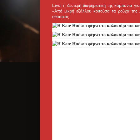
Είναι η δεύτερη διαφημιστική της καμπάνια γι
«Από μικρή εξάλλου κοιτούσα τα ρούχα της A
ηθοποιός.