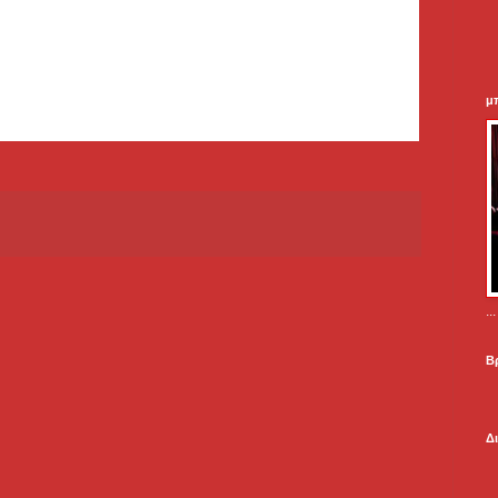
μ
.
Β
Δ