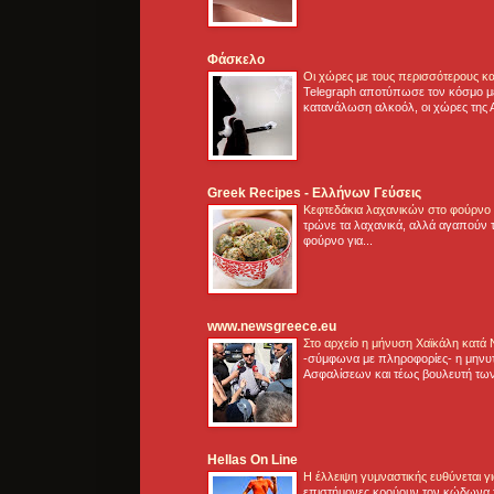
Φάσκελο
Οι χώρες με τους περισσότερους κα
Telegraph αποτύπωσε τον κόσμο μ
κατανάλωση αλκοόλ, οι χώρες της 
Greek Recipes - Ελλήνων Γεύσεις
Κεφτεδάκια λαχανικών στο φούρνο
τρώνε τα λαχανικά, αλλά αγαπούν τ
φούρνο για...
www.newsgreece.eu
Στο αρχείο η μήνυση Χαϊκάλη κατά
-σύμφωνα με πληροφορίες- η μηνυ
Ασφαλίσεων και τέως βουλευτή των
Hellas On Line
Η έλλειψη γυμναστικής ευθύνεται 
επιστήμονες κρούουν τον κώδωνα τ