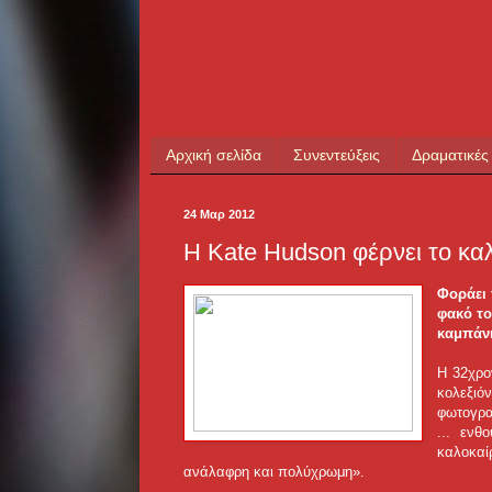
Αρχική σελίδα
Συνεντεύξεις
Δραματικές
24 Μαρ 2012
Η Kate Hudson φέρνει το καλο
Φοράει 
φακό το
καμπάνι
Η 32χρο
κολεξιό
φωτογρα
... ενθ
καλοκαί
ανάλαφρη και πολύχρωμη».