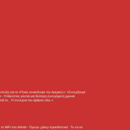
τευξη για το «Ποιος ανακάλυψε την Αμερική;»: «Συνεχίζουμε
η»
-
Η Αίγυπτος γίνεται για δεύτερη συνεχόμενη χρονιά
τά το... Η συνέχεια του άρθρου εδώ »
ε το WiFi στα Airbnb - Πρώην χάκερ προειδοποιεί
-
Το να σε