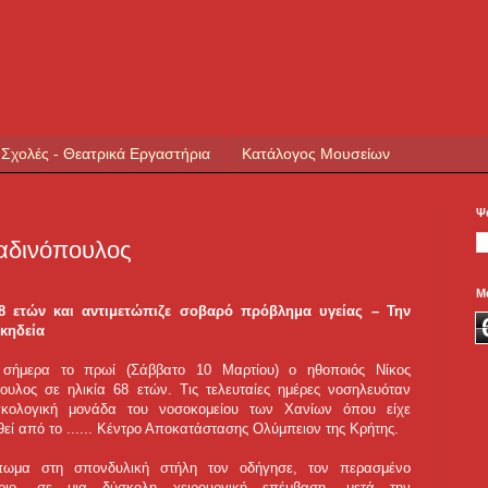
 Σχολές - Θεατρικά Εργαστήρια
Κατάλογος Μουσείων
Ψ
Δαδινόπουλος
Μ
8 ετών και αντιμετώπιζε σοβαρό πρόβλημα υγείας – Την
 κηδεία
 σήμερα το πρωί (Σάββατο 10 Μαρτίου) ο ηθοποιός Νίκος
ουλος σε ηλικία 68 ετών. Τις τελευταίες ημέρες νοσηλευόταν
γκολογική μονάδα του νοσοκομείου των Χανίων όπου είχε
εί από το ...
... Κέντρο Αποκατάστασης Ολύμπειον της Κρήτης.
πωμα στη σπονδυλική στήλη τον οδήγησε, τον περασμένο
βριο, σε μια δύσκολη χειρουργική επέμβαση, μετά την