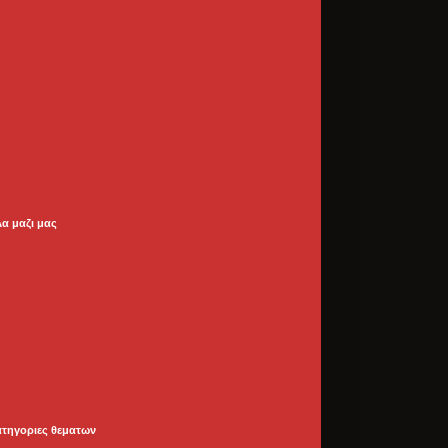
λα μαζι μας
ατηγοριες θεματων