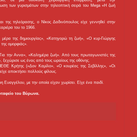
ωση των γυρισμάτων στην τηλεοπτική σειρά του Mega «Η ζωή
αι της τηλεόρασης, ο Νίκος Δαδινόπουλος είχε γεννηθεί στην
καριέρα του το 1966.
η μέρα της δημιουργίας», «Κατηγορώ τη ζωή», «Ο κυρ-Γιώργης
α της ομορφιάς».
 «Για την Αννα», «Καλημέρα ζωή». Από τους πρωταγωνιστές της
, ξεχώρισε ως ένας από τους ωραίους της οθόνης.
ΠΕΘΕ Κρήτης («Δον Καμίλο», «Ο κουρέας της Σεβίλλης», «Οι
υ είχε αποκτήσει πολλούς φίλους.
η Ευαγγέλου, με την οποία είχαν χωρίσει. Είχε ένα παιδί.
ροταφείο του Βύρωνα.