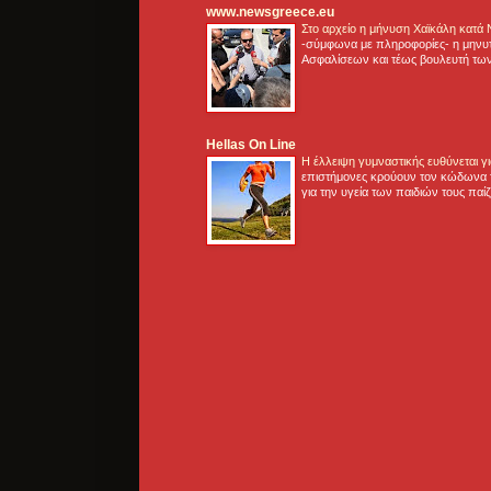
www.newsgreece.eu
Στο αρχείο η μήνυση Χαϊκάλη κατά
-σύμφωνα με πληροφορίες- η μηνυ
Ασφαλίσεων και τέως βουλευτή των
Hellas On Line
Η έλλειψη γυμναστικής ευθύνεται 
επιστήμονες κρούουν τον κώδωνα τ
για την υγεία των παιδιών τους παί