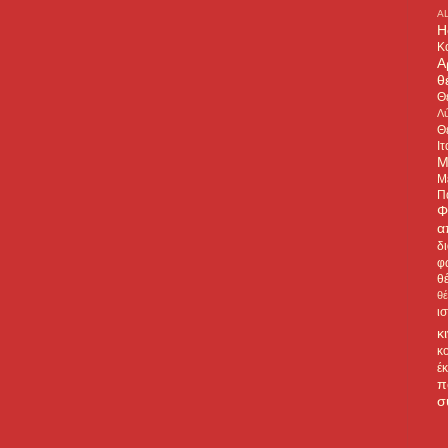
A
H
Κ
Α
θ
Θ
Λύ
Θ
Ιτ
Μ
Μ
Π
Φ
α
δ
φ
θ
θ
ι
κ
κ
έ
π
σ