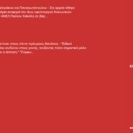
 Ντογιάκου και Παναγιωτόπουλου
-
Στο αρχείο τέθηκε
τήρια αναφορά του τέως υφυπουργού Κοινωνικών
 ΑΝΕΛ Παύλου Χαϊκάλη σε βάρ...
για έναν στους πέντε πρόωρους θανάτους
-
*Ειδικοί
ου κινδύνου στους γονείς, τονίζοντας πόσο σημαντικό ρόλο
ζει η άσκηση.* *Σύμφω...
Ε
κ