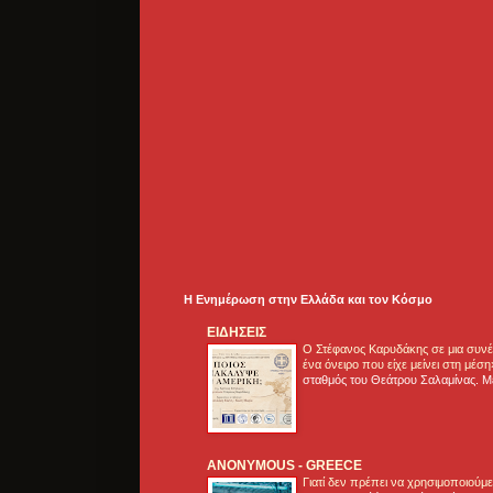
Η Ενημέρωση στην Ελλάδα και τoν Κόσμο
ΕΙΔΗΣΕΙΣ
Ο Στέφανος Καρυδάκης σε μια συνέν
ένα όνειρο που είχε μείνει στη μέσ
σταθμός του Θεάτρου Σαλαμίνας. Με
ANONYMOUS - GREECE
Γιατί δεν πρέπει να χρησιμοποιούμ