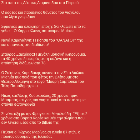
Στο σπίτι της Δέσπως Διαμαντίδου στο Πειραιά
Ο άδοξος και παράξενος θάνατος του Αισχύλου
που λίγοι γνωρίζουν
Σφράγισε μια ολόκληρη εποχή: Θα κλάψετε από τα
γέλια – Ο Χάρρυ Κλυνν, αστυνόμος Μπέκας
Νανά Καραγιάννη: Η είδηση του "ΘΑΝΑΤΟΥ" της
και ο πανικός στο διαδίκτυο!
Σταύρος Ξαρχάκος:Η μεγάλη μουσική κληρονομιά,
τα 40 χρόνια διαφοράς με τη σύζυγο και η
απόκτηση διδύμων στα 78
Ο Στέφανος Καρυδάκης συναντά την Ζέτα Λιάλιου.
Μια νέα ηθοποιό που φέτος την βλέπουμε στο
Θέατρο Αλκμήνη στο έργο "Μαυρη Σαμπούκα του
Τόλη Παπαδημητρίου
Νίκος και Άλκης Κούρκουλος, 20 χρόνια πριν:
Μπαμπάς και γιος πιο γοητευτικοί από ποτέ σε μια
σπάνια φωτογραφία
Συνέντευξη με την Φραγκίσκα Μεγαλούδη: ΄Έζησε 2
χρόνια στη Βόρεια Κορέα και λέει την αλήθεια που
δεν λέγεται μέσα απο το βιβλίο της
Πέθανε ο Γιώργος Μαρίνος σε ηλικία 87 ετών, ο
πρώτος σόουμαν της Ελλάδας