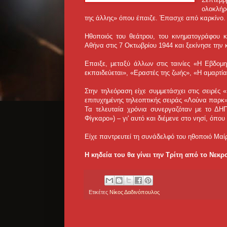
ολοκλήρ
της άλλης» όπου έπαιζε. Έπασχε από καρκίνο.
Ηθοποιός του θεάτρου, του κινηματογράφου κ
Αθήνα στις 7 Οκτωβρίου 1944 και ξεκίνησε την 
Επαιξε, μεταξύ άλλων στις ταινίες «Η Εβδομ
εκπαιδεύεται», «Εραστές της ζωής», «Η αμαρτί
Στην τηλεόραση είχε συμμετάσχει στις σειρές
επιτυχημένης τηλεοπτικής σειράς «Λούνα παρκ»
Τα τελευταία χρόνια συνεργαζόταν με το ΔΗ
Φίγκαρο») – γι' αυτό και διέμενε στο νησί, όπο
Είχε παντρευτεί τη συνάδελφό του ηθοποιό Μαίρ
Η κηδεία του θα γίνει την Τρίτη από το Νεκ
Ετικέτες
Νίκος Δαδινόπουλος