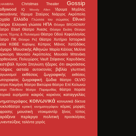
Gossip
Christmas Theater
LHAMBRA
ollywood
Ίδρυμα Μιχάλης
IQ
Woody Allen
ακογιάννης
Ίδρυμα Σταύρος Νιάρχος
Ακρόπολη
ρχαία Ελλάδα
Εθνικό
Γλώσσα του σώματος
έατρο
ΗΠΑ
Ελληνική γλώσσα
Θέατρο BROADWAY
έατρο Eliart
Θέατρο Άνεσις
Θέατρο Εκάτη
Θέατρο
Θέατρο Οδού Κεφαλληνίας
χνος Τέχνης & Πολιτισμού
Ιστορικά
έατρο ΠΚ
Θέατρο Χυτήριο
Θέατρο Ρεξ
αλία
ΚΘΒΕ
Κύπρος
Μάνος Χατζιδάκις
Καβάφης
έγαρο Μουσικής Αθηνών
Μαρία Κάλλας
Μελίνα
ερκούρη
Μουσείο Ακρόπολης
Μουσείο Μπενάκη
αρθενώνας
Πολυχώρος Vault
Στέφανος Καρυδάκης
εστιβάλ
ήξερες ότι
ακροάσεις
Χρύσα Σπηλιώτη
πόψεις
αστεία
βιβλία
αυτοκτονίες
γλυπτική
εκθέσεις ζωγραφικής
ιαγωνισμοί
εκθέσεις
ζωγραφική
ζώδια
ωτογραφίας
θέατρο OLVIO
έατρο Αλκμήνη
θέατρο Βικτώρια
θέατρο Επί Κολωνώ
θέατρο πορεία
έατρο Πάνθεον
θέατρο Παραμυθίας
καιρός
καταγγελίες
στορικά ευρήματα
καρκίνος
κοινωνικά
ινηματογράφος
κοινωνικά δίκτυα
ουκλοθέατρο
κόμικς
μορφές
κριτική κινηματογράφου
μουσική
κφρασης
ντοκιμαντέρ
ξένος τύπος
αράξενα
περίεργα
πολιτική
προσκλήσεις
υνεντεύξεις
ταλέντα
χορός