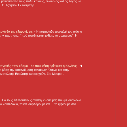
 μάλιστα από τους πολύ καλούς, είναι ένας καλός λόγος να
.. Ο Τζέησον Γκλάσμπερ...
νταγή θα την εξαφανίσετε!
-
H κυτταρίτιδα αποτελεί τον αιώνιο
την ερώτηση... “πού αποθηκεύει τοξίνες το σώμα μας”; Η
πνιστές στον κόσμο - Σε ποια θέση βρίσκεται η Ελλάδα;
-
Η
ε βάση την κατανάλωση τσιγάρων. Όπως και στην
Ανατολικής Ευρώπης κυριαρχούν. Στο Μαυρο...
-
Για τους λιλιπούτειους αγαπημένους μας που με δυσκολία
α κεφτεδάκια, τα καμουφλάρουμε και.... τα ψήνουμε στο