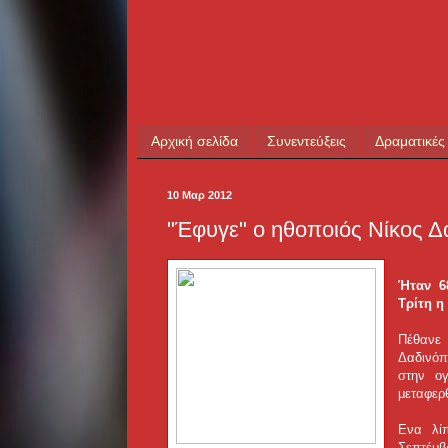
Αρχική σελίδα
Συνεντεύξεις
Δραματικές
10 Μαρ 2012
"Έφυγε" ο ηθοποιός Νίκος 
Ήταν 6
Τρίτη η
Πέθανε
Δαδινόπ
στην ο
μεταφερθ
Ενα λί
Σεπτέμ