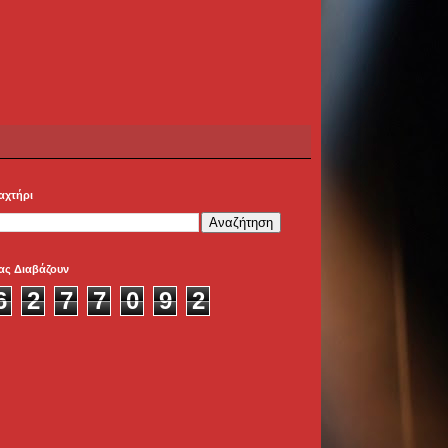
αχτήρι
ας Διαβάζουν
6
2
7
7
0
9
2