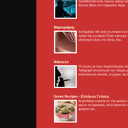
προειδοποιεί ένας πρώην χάκερ και
δώσεις βάση στο παρακάτω θέμα. .
Μαρτυριάρης
Κυτταρίτιδα: Με αυτή τη σπιτική συ
εχθρό της γυναίκας! Όταν κάνουμε 
απάντηση είναι: στο λίπος. Και...
Φάσκελο
Οι χώρες με τους περισσότερους κα
Telegraph αποτύπωσε τον κόσμο μ
κατανάλωση αλκοόλ, οι χώρες της 
Greek Recipes - Ελλήνων Γεύσεις
Κεφτεδάκια λαχανικών στο φούρνο
τρώνε τα λαχανικά, αλλά αγαπούν τ
φούρνο για...