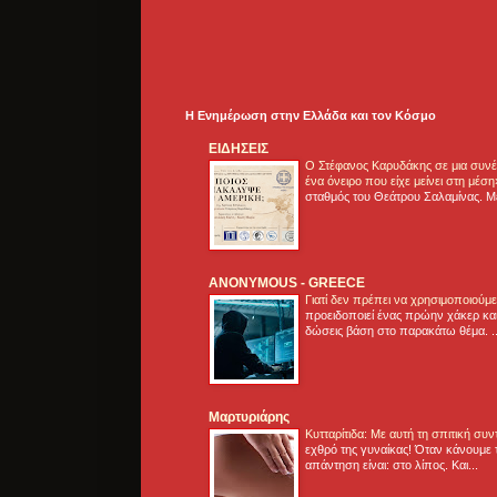
Η Ενημέρωση στην Ελλάδα και τoν Κόσμο
ΕΙΔΗΣΕΙΣ
Ο Στέφανος Καρυδάκης σε μια συνέν
ένα όνειρο που είχε μείνει στη μέσ
σταθμός του Θεάτρου Σαλαμίνας. Με
ANONYMOUS - GREECE
Γιατί δεν πρέπει να χρησιμοποιούμ
προειδοποιεί ένας πρώην χάκερ και
δώσεις βάση στο παρακάτω θέμα. .
Μαρτυριάρης
Κυτταρίτιδα: Με αυτή τη σπιτική συ
εχθρό της γυναίκας! Όταν κάνουμε 
απάντηση είναι: στο λίπος. Και...