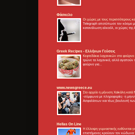
Φάσκελο
Οι χώρες με τους περισσότερους κα
Telegraph αποτύπωσε τον κόσμο μ
κατανάλωση αλκοόλ, οι χώρες της 
Greek Recipes - Ελλήνων Γεύσεις
Κεφτεδάκια λαχανικών στο φούρνο
τρώνε τα λαχανικά, αλλά αγαπούν τ
φούρνο για...
www.newsgreece.eu
Στο αρχείο η μήνυση Χαϊκάλη κατά
-σύμφωνα με πληροφορίες- η μηνυ
Ασφαλίσεων και τέως βουλευτή των
Hellas On Line
Η έλλειψη γυμναστικής ευθύνεται 
επιστήμονες κρούουν τον κώδωνα τ