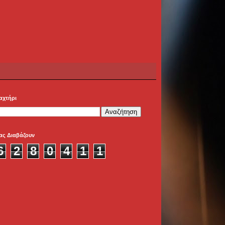
αχτήρι
ας Διαβάζουν
6
2
8
0
4
1
1