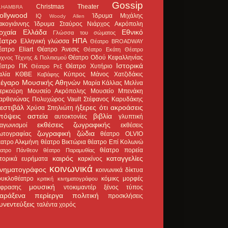
Gossip
Christmas Theater
LHAMBRA
ollywood
Ίδρυμα Μιχάλης
IQ
Woody Allen
ακογιάννης
Ίδρυμα Σταύρος Νιάρχος
Ακρόπολη
ρχαία Ελλάδα
Εθνικό
Γλώσσα του σώματος
έατρο
ΗΠΑ
Ελληνική γλώσσα
Θέατρο BROADWAY
έατρο Eliart
Θέατρο Άνεσις
Θέατρο Εκάτη
Θέατρο
Θέατρο Οδού Κεφαλληνίας
χνος Τέχνης & Πολιτισμού
Ιστορικά
έατρο ΠΚ
Θέατρο Χυτήριο
Θέατρο Ρεξ
αλία
ΚΘΒΕ
Κύπρος
Μάνος Χατζιδάκις
Καβάφης
έγαρο Μουσικής Αθηνών
Μαρία Κάλλας
Μελίνα
ερκούρη
Μουσείο Ακρόπολης
Μουσείο Μπενάκη
αρθενώνας
Πολυχώρος Vault
Στέφανος Καρυδάκης
εστιβάλ
ήξερες ότι
ακροάσεις
Χρύσα Σπηλιώτη
πόψεις
αστεία
βιβλία
αυτοκτονίες
γλυπτική
εκθέσεις ζωγραφικής
ιαγωνισμοί
εκθέσεις
ζωγραφική
ζώδια
ωτογραφίας
θέατρο OLVIO
έατρο Αλκμήνη
θέατρο Βικτώρια
θέατρο Επί Κολωνώ
θέατρο πορεία
έατρο Πάνθεον
θέατρο Παραμυθίας
καιρός
καταγγελίες
στορικά ευρήματα
καρκίνος
κοινωνικά
ινηματογράφος
κοινωνικά δίκτυα
ουκλοθέατρο
κόμικς
μορφές
κριτική κινηματογράφου
μουσική
κφρασης
ντοκιμαντέρ
ξένος τύπος
αράξενα
περίεργα
πολιτική
προσκλήσεις
υνεντεύξεις
ταλέντα
χορός