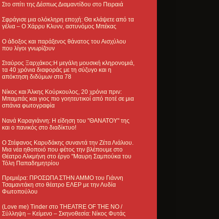
Στο σπίτι της Δέσπως Διαμαντίδου στο Πειραιά
Σφράγισε μια ολόκληρη εποχή: Θα κλάψετε από τα
γέλια – Ο Χάρρυ Κλυνν, αστυνόμος Μπέκας
Ο άδοξος και παράξενος θάνατος του Αισχύλου
που λίγοι γνωρίζουν
Σταύρος Ξαρχάκος:Η μεγάλη μουσική κληρονομιά,
τα 40 χρόνια διαφοράς με τη σύζυγο και η
απόκτηση διδύμων στα 78
Νίκος και Άλκης Κούρκουλος, 20 χρόνια πριν:
Μπαμπάς και γιος πιο γοητευτικοί από ποτέ σε μια
σπάνια φωτογραφία
Νανά Καραγιάννη: Η είδηση του "ΘΑΝΑΤΟΥ" της
και ο πανικός στο διαδίκτυο!
Ο Στέφανος Καρυδάκης συναντά την Ζέτα Λιάλιου.
Μια νέα ηθοποιό που φέτος την βλέπουμε στο
Θέατρο Αλκμήνη στο έργο "Μαυρη Σαμπούκα του
Τόλη Παπαδημητρίου
Πρεμιέρα: ΠΡΟΣΩΠΑ ΣΤΗΝ ΑΜΜΟ του Γιάννη
Τσαμαντάκη στο θέατρο ΕΛΕΡ με την Λυδία
Φωτοπούλου
(Love me) Tinder στο THEATRE OF THE NO /
Σύλληψη – Κείμενο – Σκηνοθεσία: Νίκος Φυτάς