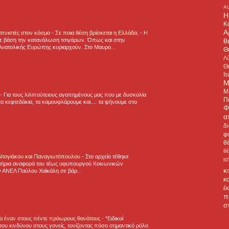
A
H
Κ
Α
πνιστές στον κόσμο - Σε ποια θέση βρίσκεται η Ελλάδα;
-
Η
θ
ε βάση την κατανάλωση τσιγάρων. Όπως και στην
Ανατολικής Ευρώπης κυριαρχούν. Στο Μαυρο...
Θ
Λύ
Θ
Ιτ
Μ
Μ
-
Για τους λιλιπούτειους αγαπημένους μας που με δυσκολία
Π
α κεφτεδάκια, τα καμουφλάρουμε και.... τα ψήνουμε στο
Φ
α
δ
φ
θ
θ
 Ντογιάκου και Παναγιωτόπουλου
-
Στο αρχείο τέθηκε
ι
τήρια αναφορά του τέως υφυπουργού Κοινωνικών
κ
 ΑΝΕΛ Παύλου Χαϊκάλη σε βάρ...
κ
έ
π
σ
για έναν στους πέντε πρόωρους θανάτους
-
*Ειδικοί
ου κινδύνου στους γονείς, τονίζοντας πόσο σημαντικό ρόλο