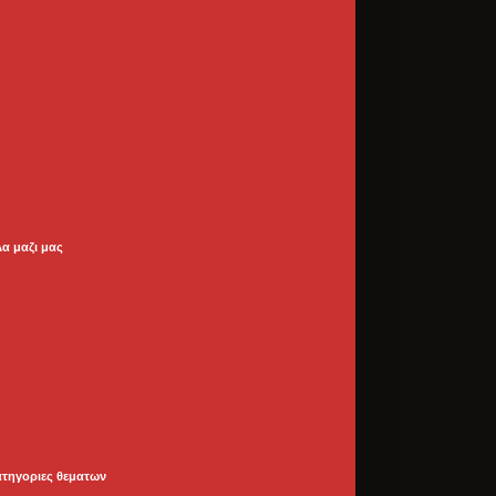
λα μαζι μας
ατηγοριες θεματων