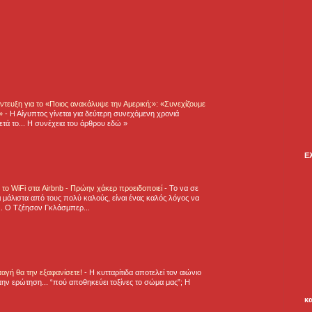
τευξη για το «Ποιος ανακάλυψε την Αμερική;»: «Συνεχίζουμε
η»
-
Η Αίγυπτος γίνεται για δεύτερη συνεχόμενη χρονιά
τά το... Η συνέχεια του άρθρου εδώ »
Ε
ε το WiFi στα Airbnb - Πρώην χάκερ προειδοποιεί
-
Το να σε
 μάλιστα από τους πολύ καλούς, είναι ένας καλός λόγος να
.. Ο Τζέησον Γκλάσμπερ...
νταγή θα την εξαφανίσετε!
-
H κυτταρίτιδα αποτελεί τον αιώνιο
την ερώτηση... “πού αποθηκεύει τοξίνες το σώμα μας”; Η
κ