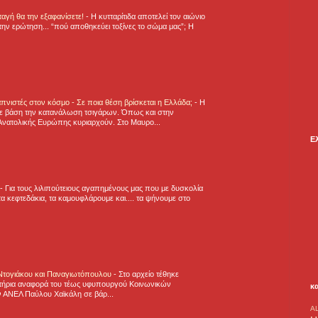
νταγή θα την εξαφανίσετε!
-
H κυτταρίτιδα αποτελεί τον αιώνιο
την ερώτηση... “πού αποθηκεύει τοξίνες το σώμα μας”; Η
πνιστές στον κόσμο - Σε ποια θέση βρίσκεται η Ελλάδα;
-
Η
ε βάση την κατανάλωση τσιγάρων. Όπως και στην
Ανατολικής Ευρώπης κυριαρχούν. Στο Μαυρο...
Ε
-
Για τους λιλιπούτειους αγαπημένους μας που με δυσκολία
α κεφτεδάκια, τα καμουφλάρουμε και.... τα ψήνουμε στο
 Ντογιάκου και Παναγιωτόπουλου
-
Στο αρχείο τέθηκε
τήρια αναφορά του τέως υφυπουργού Κοινωνικών
κ
 ΑΝΕΛ Παύλου Χαϊκάλη σε βάρ...
A