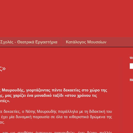
 Σχολές - Θεατρικά Εργαστήρια
Κατάλογος Μουσείων
Ψ
ς»
Μ
 Μαυρουδής, γιορτάζοντας πέντε δεκαετίες στο χώρο της
ς, μας χαρίζει ένα μοναδικό ταξίδι «στου χρόνου τις
τές».
τε δεκαετίες, ο Νότης Μαυρουδής παράλληλα με τη διδακτική του
 έχει μία δυναμική παρουσία σε όλα τα κιθαριστικά δρώμενα της
ας.
ά και ως συνθέτης έντεχνων τραγουδιών, έχει δώσει πολλές