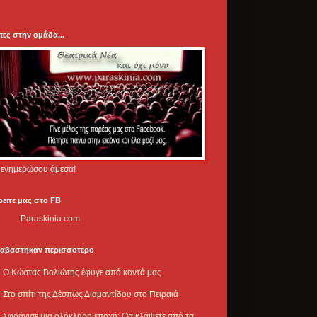
πες στην ομάδα...
.. ενημερώσου άμεσα!
ρειτε μας στο FB
Paraskinia.com
ιαβαστηκαν περισσοτερο
Ο Κώστας Βολιώτης έφυγε από κοντά μας
Στο σπίτι της Δέσπως Διαμαντίδου στο Πειραιά
Σφράγισε μια ολόκληρη εποχή: Θα κλάψετε από τα