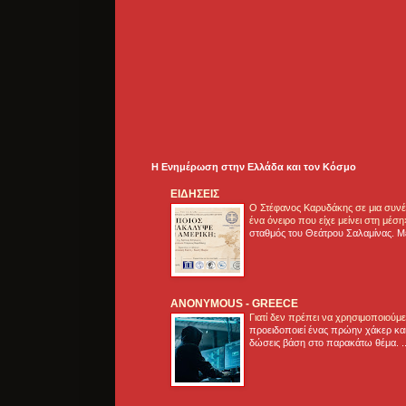
Η Ενημέρωση στην Ελλάδα και τoν Κόσμο
ΕΙΔΗΣΕΙΣ
Ο Στέφανος Καρυδάκης σε μια συνέν
ένα όνειρο που είχε μείνει στη μέσ
σταθμός του Θεάτρου Σαλαμίνας. Με
ANONYMOUS - GREECE
Γιατί δεν πρέπει να χρησιμοποιούμ
προειδοποιεί ένας πρώην χάκερ και
δώσεις βάση στο παρακάτω θέμα. .