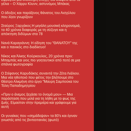
γέλια – Ο Χάρρυ Κλυνν, αστυνόμος Μπέκας
Ο άδοξος και παράξενος θάνατος του Αισχύλου
που λίγοι γνωρίζουν
Σταύρος Ξαρχάκος:Η μεγάλη μουσική κληρονομιά,
τα 40 χρόνια διαφοράς με τη σύζυγο και η
απόκτηση διδύμων στα 78
Νανά Καραγιάννη: Η είδηση του "ΘΑΝΑΤΟΥ" της
και ο πανικός στο διαδίκτυο!
Νίκος και Άλκης Κούρκουλος, 20 χρόνια πριν:
Μπαμπάς και γιος πιο γοητευτικοί από ποτέ σε μια
σπάνια φωτογραφία
Ο Στέφανος Καρυδάκης συναντά την Ζέτα Λιάλιου.
Μια νέα ηθοποιό που φέτος την βλέπουμε στο
Θέατρο Αλκμήνη στο έργο "Μαυρη Σαμπούκα του
Τόλη Παπαδημητρίου
«Πριν ο άνεμος ξεχάσει το όνομά μου» — Μια
παράσταση που μιλά για τη λήθη με το φως της
ζωής. Είμασταν στην πρεμιέρα και γράφουμε για
αυτή
Οι γυναίκες που «σημάδεψαν» τα 80's και έγιναν
γνωστές από τις βιντεοταινίες (φωτό)