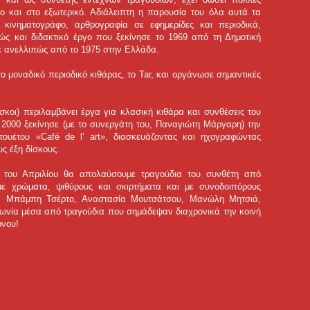
ο και στο εξωτερικό. Αδιάλειπτη η παρουσία του όλα αυτά τα
 κινηματογράφο, αρθρογραφία σε εφημερίδες και περιοδικά,
ώς και διδακτικό έργο που ξεκίνησε το 1969 από τη Δημοτική
ε ανελλιπώς από το 1975 στην Ελλάδα.
το μοναδικό περιοδικό κιθάρας, το Tar, και οργάνωσε σημαντικές
σκοι) περιλαμβάνει έργα για κλασική κιθάρα και συνθέσεις του
ο 2000 ξεκίνησε (με το συνεργάτη του, Παναγιώτη Μάργαρη) την
τουέτου «Café de l’ art», διασκευάζοντας και ηχογραφώντας
υς έξη δίσκους.
αι του Απριλίου θα απολαύσουμε τραγούδια του συνθέτη από
 με χρώματα, ψιθύρους και σκιρτήματα και με συνοδοιπόρους
α, Μπάμπη Τσέρτο, Αναστασία Μουτσάτσου, Μανώλη Μητσιά,
νωνία μέσα από τραγούδια που σημάδεψαν διαχρονικά την κοινή
όνου!