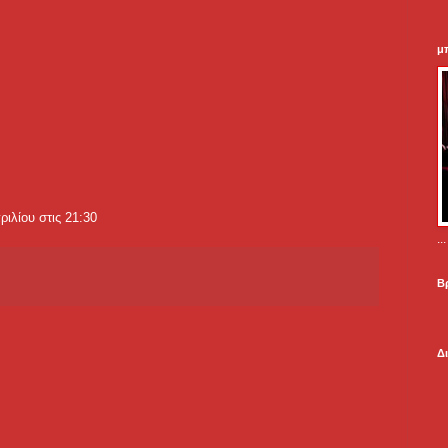
μ
ριλίου στις 21:30
.
Β
Δ