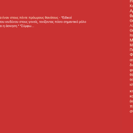
H
Κ
Α
θ
για έναν στους πέντε πρόωρους θανάτους
-
*Ειδικοί
Θ
ου κινδύνου στους γονείς, τονίζοντας πόσο σημαντικό ρόλο
Λύ
ζει η άσκηση.* *Σύμφω...
Θ
Ιτ
Μ
Μ
Π
Φ
α
δ
φ
θ
θ
ι
κ
κ
έ
π
σ