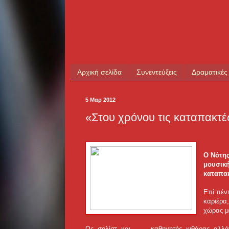
Αρχική σελίδα
Συνεντεύξεις
Δραματικές
5 Μαρ 2012
«Στου χρόνου τις καταπακτέ
Ο Νότης
μουσική
καταπακ
Επί πέν
καριέρα,
χώρας μ
Ως σολίστ και ...
... καθηγητής κιθάρας αλλ