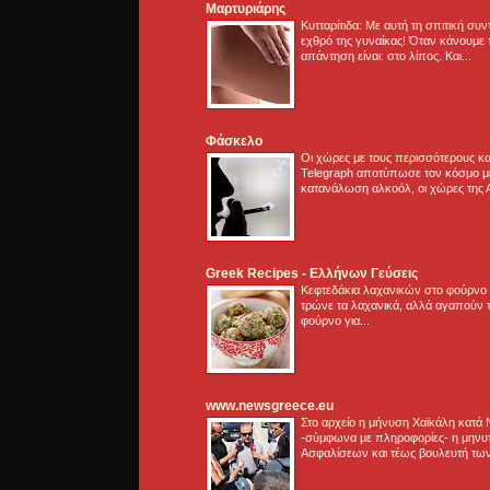
Μαρτυριάρης
Κυτταρίτιδα: Με αυτή τη σπιτική συ
εχθρό της γυναίκας! Όταν κάνουμε 
απάντηση είναι: στο λίπος. Και...
Φάσκελο
Οι χώρες με τους περισσότερους κα
Telegraph αποτύπωσε τον κόσμο μ
κατανάλωση αλκοόλ, οι χώρες της 
Greek Recipes - Ελλήνων Γεύσεις
Κεφτεδάκια λαχανικών στο φούρνο
τρώνε τα λαχανικά, αλλά αγαπούν τ
φούρνο για...
www.newsgreece.eu
Στο αρχείο η μήνυση Χαϊκάλη κατά
-σύμφωνα με πληροφορίες- η μηνυ
Ασφαλίσεων και τέως βουλευτή των