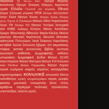
ollywood
Ίδρυμα Μιχάλης
IQ
Woody Allen
ακογιάννης
Ίδρυμα Σταύρος Νιάρχος
Ακρόπολη
ρχαία Ελλάδα
Εθνικό
Γλώσσα του σώματος
έατρο
ΗΠΑ
Ελληνική γλώσσα
Θέατρο BROADWAY
έατρο Eliart
Θέατρο Άνεσις
Θέατρο Εκάτη
Θέατρο
Θέατρο Οδού Κεφαλληνίας
χνος Τέχνης & Πολιτισμού
Ιστορικά
έατρο ΠΚ
Θέατρο Χυτήριο
Θέατρο Ρεξ
αλία
ΚΘΒΕ
Κύπρος
Μάνος Χατζιδάκις
Καβάφης
έγαρο Μουσικής Αθηνών
Μαρία Κάλλας
Μελίνα
ερκούρη
Μουσείο Ακρόπολης
Μουσείο Μπενάκη
αρθενώνας
Πολυχώρος Vault
Στέφανος Καρυδάκης
εστιβάλ
ήξερες ότι
ακροάσεις
Χρύσα Σπηλιώτη
πόψεις
αστεία
βιβλία
αυτοκτονίες
γλυπτική
εκθέσεις ζωγραφικής
ιαγωνισμοί
εκθέσεις
ζωγραφική
ζώδια
ωτογραφίας
θέατρο OLVIO
έατρο Αλκμήνη
θέατρο Βικτώρια
θέατρο Επί Κολωνώ
θέατρο πορεία
έατρο Πάνθεον
θέατρο Παραμυθίας
καιρός
καταγγελίες
στορικά ευρήματα
καρκίνος
κοινωνικά
ινηματογράφος
κοινωνικά δίκτυα
ουκλοθέατρο
κόμικς
μορφές
κριτική κινηματογράφου
μουσική
κφρασης
ντοκιμαντέρ
ξένος τύπος
αράξενα
περίεργα
πολιτική
προσκλήσεις
υνεντεύξεις
ταλέντα
χορός