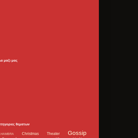
λα μαζι μας
ατηγοριες θεματων
Gossip
Christmas Theater
LHAMBRA