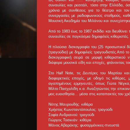
συναυλίες και ρεσιτάλ, τόσο στην Ελλάδα, όσ
χρόνια με συνθέσεις για το θέατρο και τον
συνεργασίες με ραδιοφωνικούς σταθμούς, καθ
Μουσική Ακαδημία του Μιλάνου και συνεχίστηκ
Από το 1983 έως το 1987 εκδίδει και διευθύνει 
συναυλίες σε παγκόσμια δημοφιλείς κιθαριστές.
Η πλούσια δισκογραφία του (25 προσωπικοί δί
(τραγούδια) με δημοφιλείς τραγουδιστές.Από τ
δισκογραφική σειρά σε μορφή κιθαριστικού ν
διάφορα μουσικά είδη και εποχές, φτάνοντας το
Στο Half Note, τις Δευτέρες του Μαρτίου κ
διαφορετικές εποχές, με οδηγό τις κιθάρες,
αγαπημένους ερμηνευτές, όπως Γιώτα Νέγκ
Μίλτο Πασχαλίδη κ.α. Αναζητώντας την επικοι
μας ευαισθησία… μέσα στις καταπακτές του χρ
Νότης Μαυρουδής: κιθάρα
Χρήστος Κωνσταντόπουλος: τραγούδι
Σοφία Ανδριανού: τραγούδι
Γιώργος Τοσικιάν: κιθάρα
Μάνος Αβαράκης: φυσαρμόνικες-πνευστά