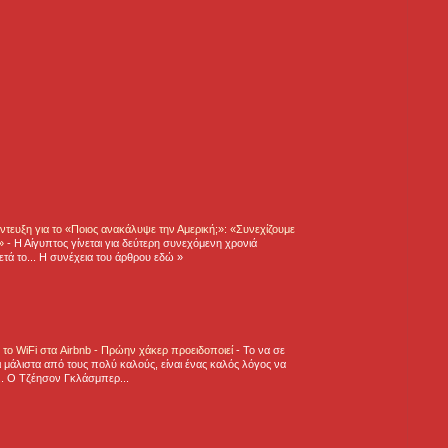
τευξη για το «Ποιος ανακάλυψε την Αμερική;»: «Συνεχίζουμε
η»
-
Η Αίγυπτος γίνεται για δεύτερη συνεχόμενη χρονιά
τά το... Η συνέχεια του άρθρου εδώ »
ε το WiFi στα Airbnb - Πρώην χάκερ προειδοποιεί
-
Το να σε
 μάλιστα από τους πολύ καλούς, είναι ένας καλός λόγος να
.. Ο Τζέησον Γκλάσμπερ...