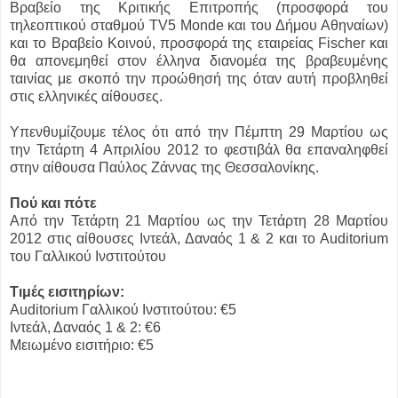
Βραβείο της Κριτικής Επιτροπής (προσφορά του
τηλεοπτικού σταθμού TV5 Monde και του Δήμου Αθηναίων)
και το Βραβείο Κοινού, προσφορά της εταιρείας Fischer και
θα απονεμηθεί στον έλληνα διανομέα της βραβευμένης
ταινίας με σκοπό την προώθησή της όταν αυτή προβληθεί
στις ελληνικές αίθουσες.
Υπενθυμίζουμε τέλος ότι από την Πέμπτη 29 Μαρτίου ως
την Τετάρτη 4 Απριλίου 2012 το φεστιβάλ θα επαναληφθεί
στην αίθουσα Παύλος Ζάννας της Θεσσαλονίκης.
Πού και πότε
Από την Τετάρτη 21 Μαρτίου ως την Τετάρτη 28 Μαρτίου
2012 στις αίθουσες Ιντεάλ, Δαναός 1 & 2 και το Αuditorium
του Γαλλικού Ινστιτούτου
Τιμές εισιτηρίων:
Auditorium Γαλλικού Ινστιτούτου: €5
Ιντεάλ, Δαναός 1 & 2: €6
Mειωμένο εισιτήριο: €5