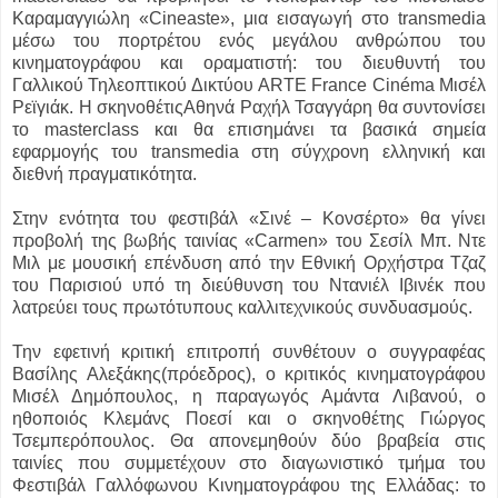
Καραμαγγιώλη «Cineaste», μια εισαγωγή στο transmedia
μέσω του πορτρέτου ενός μεγάλου ανθρώπου του
κινηματογράφου και οραματιστή: του διευθυντή του
Γαλλικού Τηλεοπτικού Δικτύου ARTE France Cinéma Μισέλ
Ρεϊγιάκ. Η σκηνοθέτιςΑθηνά Ραχήλ Τσαγγάρη θα συντονίσει
το masterclass και θα επισημάνει τα βασικά σημεία
εφαρμογής του transmedia στη σύγχρονη ελληνική και
διεθνή πραγματικότητα.
Στην ενότητα του φεστιβάλ «Σινέ – Κονσέρτο» θα γίνει
προβολή της βωβής ταινίας «Carmen» του Σεσίλ Μπ. Ντε
Μιλ με μουσική επένδυση από την Εθνική Ορχήστρα Τζαζ
του Παρισιού υπό τη διεύθυνση του Ντανιέλ Ιβινέκ που
λατρεύει τους πρωτότυπους καλλιτεχνικούς συνδυασμούς.
Την εφετινή κριτική επιτροπή συνθέτουν ο συγγραφέας
Βασίλης Αλεξάκης(πρόεδρος), ο κριτικός κινηματογράφου
Μισέλ Δημόπουλος, η παραγωγός Αμάντα Λιβανού, ο
ηθοποιός Κλεμάνς Ποεσί και ο σκηνοθέτης Γιώργος
Τσεμπερόπουλος. Θα απονεμηθούν δύο βραβεία στις
ταινίες που συμμετέχουν στο διαγωνιστικό τμήμα του
Φεστιβάλ Γαλλόφωνου Κινηματογράφου της Ελλάδας: τo