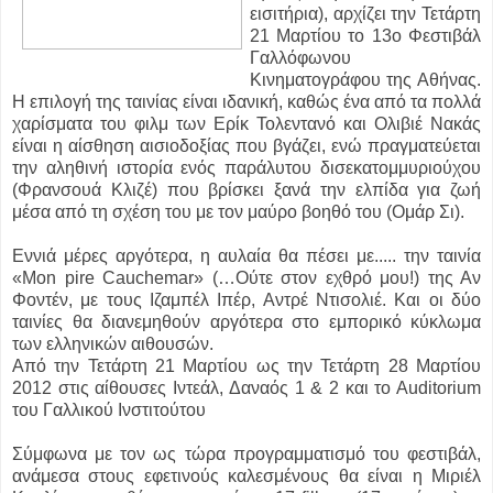
εισιτήρια), αρχίζει την Τετάρτη
21 Μαρτίου το 13ο Φεστιβάλ
Γαλλόφωνου
Κινηματογράφου της Αθήνας.
Η επιλογή της ταινίας είναι ιδανική, καθώς ένα από τα πολλά
χαρίσματα του φιλμ των Ερίκ Τολεντανό και Ολιβιέ Νακάς
είναι η αίσθηση αισιοδοξίας που βγάζει, ενώ πραγματεύεται
την αληθινή ιστορία ενός παράλυτου δισεκατομμυριούχου
(Φρανσουά Κλιζέ) που βρίσκει ξανά την ελπίδα για ζωή
μέσα από τη σχέση του με τον μαύρο βοηθό του (Ομάρ Σι).
Εννιά μέρες αργότερα, η αυλαία θα πέσει με...
.. την ταινία
«Mon pire Cauchemar» (…Ούτε στον εχθρό μου!) της Αν
Φοντέν, με τους Ιζαμπέλ Ιπέρ, Αντρέ Ντισολιέ. Και οι δύο
ταινίες θα διανεμηθούν αργότερα στο εμπορικό κύκλωμα
των ελληνικών αιθουσών.
Από την Τετάρτη 21 Μαρτίου ως την Τετάρτη 28 Μαρτίου
2012 στις αίθουσες Ιντεάλ, Δαναός 1 & 2 και το Αuditorium
του Γαλλικού Ινστιτούτου
Σύμφωνα με τον ως τώρα προγραμματισμό του φεστιβάλ,
ανάμεσα στους εφετινούς καλεσμένους θα είναι η Μιριέλ