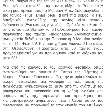
Κουλίν, σκηνοθέτις της ταινίας «17 filles» (17 κορίτσια), η
Εύα Ιονέσκο, σκηνοθέτις της ταινίας «My Little Princess»(Η
μικρή μου πριγκίπισσα), ο Μουράντ Μπεν Σεΐκ, σκηνοθέτης
της ταινίας «Plus jamais peur» (Ποτέ πια φόβος), ο Ρεμί
Μπεζανκόν, σκηνοθέτης της ταινίας «Un heureux
événement» (Ενα ευτυχές γεγονός), η Ορόρ Ατικα, ηθοποιός
στην ταινία «Le Skylab» και ο Γαλλοτυνήσιος Τόνι Γκάτλιφ,
σκηνοθέτης της ταινίας «Indignados» (Αγαναχτισμένοι,
φωτογραφία δεξιά) που την Παρασκευή 9 Μαρτίου ανοίγει
και το 14ο Φεστιβάλ Κινηματογράφου Εικόνες 21ου αιώνα
στη Θεσσαλονίκη. Παραπάνω από 50 ταινίες έχουν
προγραμματιστεί για να προβληθούν κατά τη διάρκεια του
φεστιβάλ.
Μία από τις καινοτομίες του εφετινού φεστιβάλ, όπως
ανακοινώθηκε στη συνέντευξη Τύπου της Πέμπτης 8
Μαρτίου, λέγεται «Transmedia: Πες την ιστορία αλλιώς» και
αφορά masterclass: μία γνωριμία με νέες τάσεις της
παγκόσμιας κινηματογραφίας, μέσα από την ανάπτυξη του
φαινομένου του transmedia και τη χρήση εναλλακτικών
μορφών αφήγησης, παραγωγής και προώθησης του
κινηματογραφικού αντικειμένου. Στο πλαίσιο αυτού του
masterclass θα προβληθεί το ντοκυμαντέρ του Μενέλαου