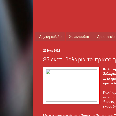
Αρχική σελίδα
Συνεντεύξεις
Δραματικές
21 Μαρ 2012
35 εκατ. δολάρια το πρώτο 
Καλή α
δολάρια
... κωμ
ομότιτλ
Καλή αρ
σε εισπ
Street»
έκανε δι
Με πρωταγωνιστές τους Τσάνινγκ Τέιτουμ και Τ