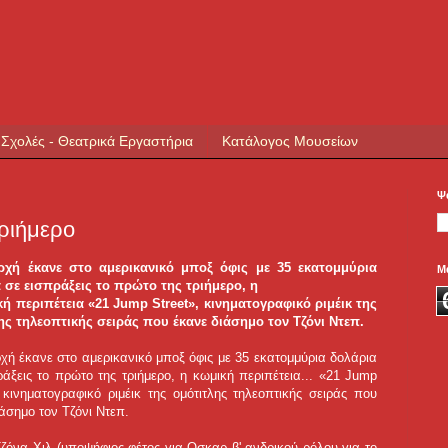
 Σχολές - Θεατρικά Εργαστήρια
Κατάλογος Μουσείων
Ψ
τριήμερο
ρχή έκανε στο αμερικανικό μποξ όφις με 35 εκατομμύρια
Μ
 σε εισπράξεις το πρώτο της τριήμερο, η
ική περιπέτεια «21 Jump Street», κινηματογραφικό ριμέικ της
ης τηλεοπτικής σειράς που έκανε διάσημο τον Τζόνι Ντεπ.
χή έκανε στο αμερικανικό μποξ όφις με 35 εκατομμύρια δολάρια
ράξεις το πρώτο της τριήμερο, η κωμική περιπέτεια... «21 Jump
, κινηματογραφικό ριμέικ της ομότιτλης τηλεοπτικής σειράς που
άσημο τον Τζόνι Ντεπ.
ζόνα Χιλ (υποψήφιος φέτος για Οσκαρ β' ανδρικού ρόλου για το