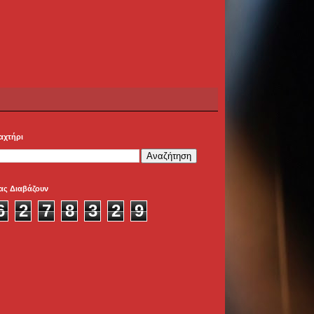
αχτήρι
ας Διαβάζουν
6
2
7
8
3
2
9