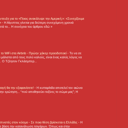
τευξη για το «Ποιος ανακάλυψε την Αμερική;»: «Συνεχίζουμε
η»
-
Η Αίγυπτος γίνεται για δεύτερη συνεχόμενη χρονιά
τά το... Η συνέχεια του άρθρου εδώ »
ε το WiFi στα Airbnb - Πρώην χάκερ προειδοποιεί
-
Το να σε
 μάλιστα από τους πολύ καλούς, είναι ένας καλός λόγος να
.. Ο Τζέησον Γκλάσμπερ...
νταγή θα την εξαφανίσετε!
-
H κυτταρίτιδα αποτελεί τον αιώνιο
την ερώτηση... “πού αποθηκεύει τοξίνες το σώμα μας”; Η
πνιστές στον κόσμο - Σε ποια θέση βρίσκεται η Ελλάδα;
-
Η
ε βάση την κατανάλωση τσιγάρων. Όπως και στην