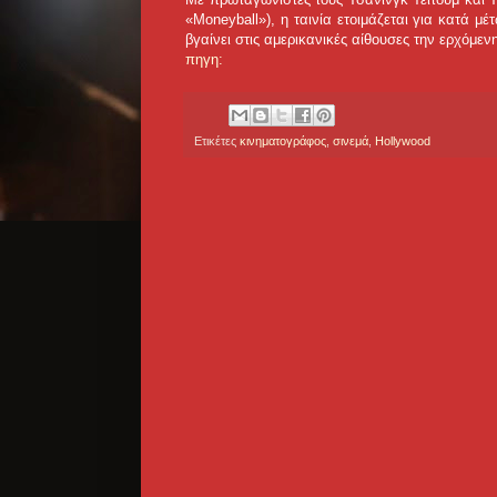
«Moneyball»), η ταινία ετοιμάζεται για κατά
βγαίνει στις αμερικανικές αίθουσες την ερχόμε
πηγη:
Ετικέτες
κινηματογράφος
,
σινεμά
,
Hollywood