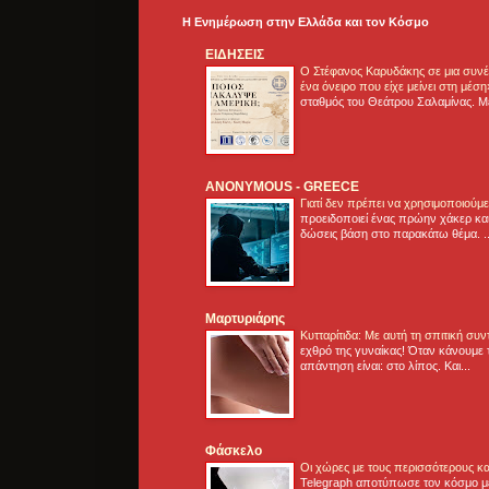
Η Ενημέρωση στην Ελλάδα και τoν Κόσμο
ΕΙΔΗΣΕΙΣ
Ο Στέφανος Καρυδάκης σε μια συνέν
ένα όνειρο που είχε μείνει στη μέσ
σταθμός του Θεάτρου Σαλαμίνας. Με
ANONYMOUS - GREECE
Γιατί δεν πρέπει να χρησιμοποιούμ
προειδοποιεί ένας πρώην χάκερ και
δώσεις βάση στο παρακάτω θέμα. .
Μαρτυριάρης
Κυτταρίτιδα: Με αυτή τη σπιτική συ
εχθρό της γυναίκας! Όταν κάνουμε 
απάντηση είναι: στο λίπος. Και...
Φάσκελο
Οι χώρες με τους περισσότερους κα
Telegraph αποτύπωσε τον κόσμο μ