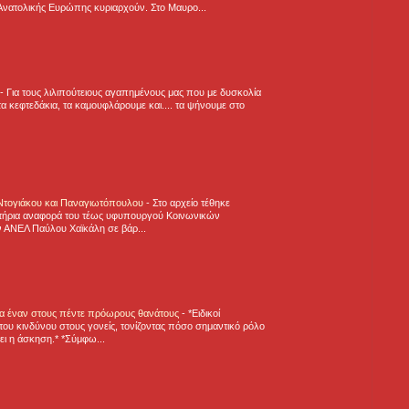
Ανατολικής Ευρώπης κυριαρχούν. Στο Μαυρο...
-
Για τους λιλιπούτειους αγαπημένους μας που με δυσκολία
α κεφτεδάκια, τα καμουφλάρουμε και.... τα ψήνουμε στο
 Ντογιάκου και Παναγιωτόπουλου
-
Στο αρχείο τέθηκε
τήρια αναφορά του τέως υφυπουργού Κοινωνικών
 ΑΝΕΛ Παύλου Χαϊκάλη σε βάρ...
για έναν στους πέντε πρόωρους θανάτους
-
*Ειδικοί
ου κινδύνου στους γονείς, τονίζοντας πόσο σημαντικό ρόλο
ζει η άσκηση.* *Σύμφω...