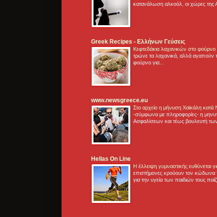
κατανάλωση αλκοόλ, οι χώρες της 
Greek Recipes - Ελλήνων Γεύσεις
Κεφτεδάκια λαχανικών στο φούρνο
τρώνε τα λαχανικά, αλλά αγαπούν τ
φούρνο για...
www.newsgreece.eu
Στο αρχείο η μήνυση Χαϊκάλη κατά
-σύμφωνα με πληροφορίες- η μηνυ
Ασφαλίσεων και τέως βουλευτή των
Hellas On Line
Η έλλειψη γυμναστικής ευθύνεται 
επιστήμονες κρούουν τον κώδωνα τ
για την υγεία των παιδιών τους παί