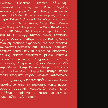
Gossip
Christmas Theater
LHAMBRA
ollywood
Ίδρυμα Μιχάλης
IQ
Woody Allen
ακογιάννης
Ίδρυμα Σταύρος Νιάρχος
Ακρόπολη
ρχαία Ελλάδα
Εθνικό
Γλώσσα του σώματος
έατρο
ΗΠΑ
Ελληνική γλώσσα
Θέατρο BROADWAY
έατρο Eliart
Θέατρο Άνεσις
Θέατρο Εκάτη
Θέατρο
Θέατρο Οδού Κεφαλληνίας
χνος Τέχνης & Πολιτισμού
Ιστορικά
έατρο ΠΚ
Θέατρο Χυτήριο
Θέατρο Ρεξ
αλία
ΚΘΒΕ
Κύπρος
Μάνος Χατζιδάκις
Καβάφης
έγαρο Μουσικής Αθηνών
Μαρία Κάλλας
Μελίνα
ερκούρη
Μουσείο Ακρόπολης
Μουσείο Μπενάκη
αρθενώνας
Πολυχώρος Vault
Στέφανος Καρυδάκης
εστιβάλ
ήξερες ότι
ακροάσεις
Χρύσα Σπηλιώτη
πόψεις
αστεία
βιβλία
αυτοκτονίες
γλυπτική
εκθέσεις ζωγραφικής
ιαγωνισμοί
εκθέσεις
ζωγραφική
ζώδια
ωτογραφίας
θέατρο OLVIO
έατρο Αλκμήνη
θέατρο Βικτώρια
θέατρο Επί Κολωνώ
θέατρο πορεία
έατρο Πάνθεον
θέατρο Παραμυθίας
καιρός
καταγγελίες
στορικά ευρήματα
καρκίνος
κοινωνικά
ινηματογράφος
κοινωνικά δίκτυα
ουκλοθέατρο
κόμικς
μορφές
κριτική κινηματογράφου
μουσική
κφρασης
ντοκιμαντέρ
ξένος τύπος
αράξενα
περίεργα
πολιτική
προσκλήσεις
υνεντεύξεις
ταλέντα
χορός