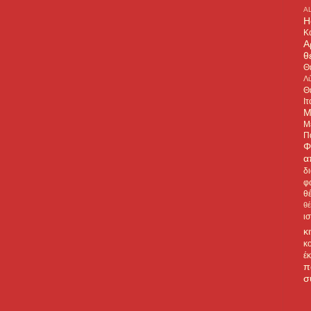
A
H
Κ
Α
θ
Θ
Λύ
Θ
Ιτ
Μ
Μ
Π
Φ
α
δ
φ
θ
θ
ι
κ
κ
έ
π
σ