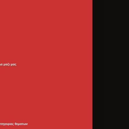
λα μαζι μας
ατηγοριες θεματων