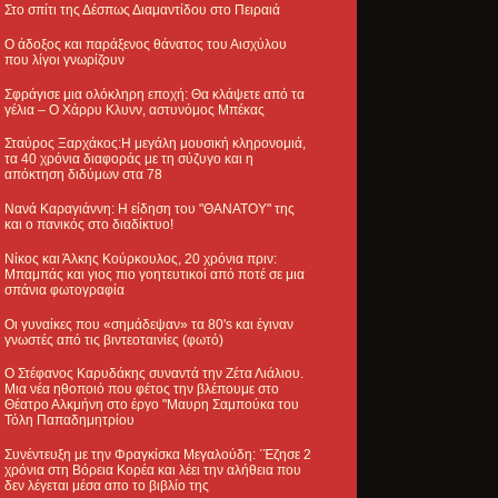
Στο σπίτι της Δέσπως Διαμαντίδου στο Πειραιά
Ο άδοξος και παράξενος θάνατος του Αισχύλου
που λίγοι γνωρίζουν
Σφράγισε μια ολόκληρη εποχή: Θα κλάψετε από τα
γέλια – Ο Χάρρυ Κλυνν, αστυνόμος Μπέκας
Σταύρος Ξαρχάκος:Η μεγάλη μουσική κληρονομιά,
τα 40 χρόνια διαφοράς με τη σύζυγο και η
απόκτηση διδύμων στα 78
Νανά Καραγιάννη: Η είδηση του "ΘΑΝΑΤΟΥ" της
και ο πανικός στο διαδίκτυο!
Νίκος και Άλκης Κούρκουλος, 20 χρόνια πριν:
Μπαμπάς και γιος πιο γοητευτικοί από ποτέ σε μια
σπάνια φωτογραφία
Οι γυναίκες που «σημάδεψαν» τα 80's και έγιναν
γνωστές από τις βιντεοταινίες (φωτό)
Ο Στέφανος Καρυδάκης συναντά την Ζέτα Λιάλιου.
Μια νέα ηθοποιό που φέτος την βλέπουμε στο
Θέατρο Αλκμήνη στο έργο "Μαυρη Σαμπούκα του
Τόλη Παπαδημητρίου
Συνέντευξη με την Φραγκίσκα Μεγαλούδη: ΄Έζησε 2
χρόνια στη Βόρεια Κορέα και λέει την αλήθεια που
δεν λέγεται μέσα απο το βιβλίο της