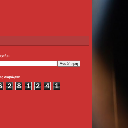
αχτήρι
ας Διαβάζουν
6
2
8
1
2
4
1