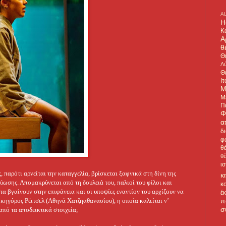
A
H
Κ
Α
θ
Θ
Λύ
Θ
Ιτ
Μ
Μ
Π
Φ
α
δ
φ
θ
θ
ι
ς, παρότι αρνείται την καταγγελία, βρίσκεται ξαφνικά στη δίνη της
κ
σης. Απομακρύνεται από τη δουλειά του, παλιοί του φίλοι και
κ
τα βγαίνουν στην επιφάνεια και οι υποψίες εναντίον του αρχίζουν να
έ
π
ικηγόρος Ρέιτσελ (Αθηνά Χατζηαθανασίου), η οποία καλείται ν’
σ
 από τα αποδεικτικά στοιχεία;