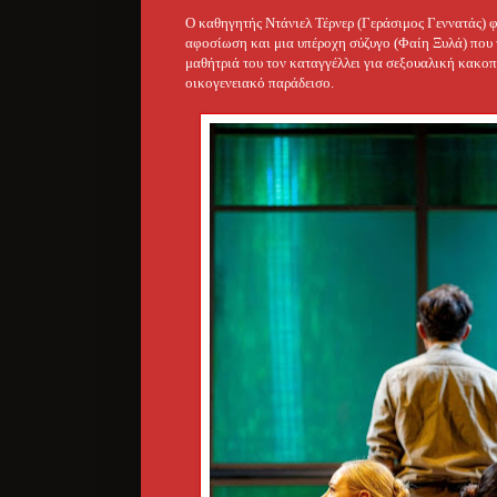
Ο καθηγητής Ντάνιελ Τέρνερ (Γεράσιμος Γεννατάς) φα
αφοσίωση και μια υπέροχη σύζυγο (Φαίη Ξυλά) που τ
μαθήτριά του τον καταγγέλλει για σεξουαλική κακοπ
οικογενειακό παράδεισο.