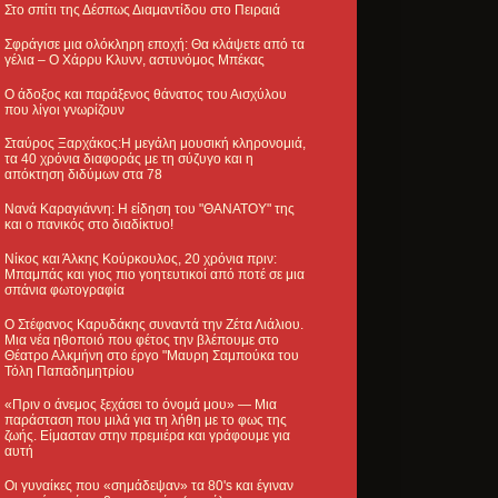
Στο σπίτι της Δέσπως Διαμαντίδου στο Πειραιά
Σφράγισε μια ολόκληρη εποχή: Θα κλάψετε από τα
γέλια – Ο Χάρρυ Κλυνν, αστυνόμος Μπέκας
Ο άδοξος και παράξενος θάνατος του Αισχύλου
που λίγοι γνωρίζουν
Σταύρος Ξαρχάκος:Η μεγάλη μουσική κληρονομιά,
τα 40 χρόνια διαφοράς με τη σύζυγο και η
απόκτηση διδύμων στα 78
Νανά Καραγιάννη: Η είδηση του "ΘΑΝΑΤΟΥ" της
και ο πανικός στο διαδίκτυο!
Νίκος και Άλκης Κούρκουλος, 20 χρόνια πριν:
Μπαμπάς και γιος πιο γοητευτικοί από ποτέ σε μια
σπάνια φωτογραφία
Ο Στέφανος Καρυδάκης συναντά την Ζέτα Λιάλιου.
Μια νέα ηθοποιό που φέτος την βλέπουμε στο
Θέατρο Αλκμήνη στο έργο "Μαυρη Σαμπούκα του
Τόλη Παπαδημητρίου
«Πριν ο άνεμος ξεχάσει το όνομά μου» — Μια
παράσταση που μιλά για τη λήθη με το φως της
ζωής. Είμασταν στην πρεμιέρα και γράφουμε για
αυτή
Οι γυναίκες που «σημάδεψαν» τα 80's και έγιναν