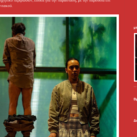
 ηχητικό περιβάλλον, ειδικά για την παράσταση, με την παρουσία επί
ηνιακού.
μ
.
Β
Δ