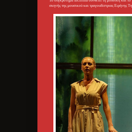
Το συγκρότημα Incirrina συνθέτει τη μουσική και το
σκηνής της μουσικού και τραγουδίστριας Ειρήνης Τ