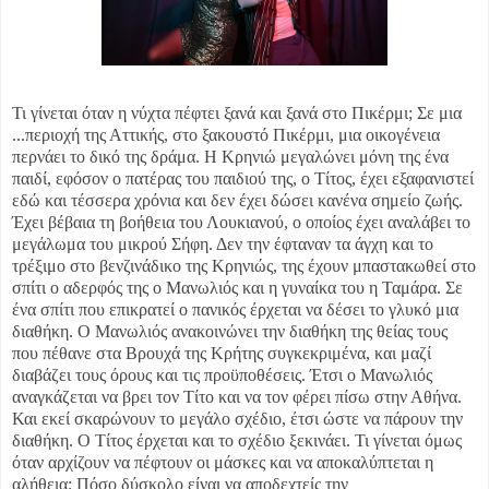
Τι γίνεται όταν η νύχτα πέφτει ξανά και ξανά στο Πικέρμι; Σε μια
...
περιοχή της Αττικής, στο ξακουστό Πικέρμι, μια οικογένεια
περνάει το δικό της δράμα. Η Κρηνιώ μεγαλώνει μόνη της ένα
παιδί, εφόσον ο πατέρας του παιδιού της, ο Τίτος, έχει εξαφανιστεί
εδώ και τέσσερα χρόνια και δεν έχει δώσει κανένα σημείο ζωής.
Έχει βέβαια τη βοήθεια του Λουκιανού, ο οποίος έχει αναλάβει το
μεγάλωμα του μικρού Σήφη. Δεν την έφταναν τα άγχη και το
τρέξιμο στο βενζινάδικο της Κρηνιώς, της έχουν μπαστακωθεί στο
σπίτι ο αδερφός της ο Μανωλιός και η γυναίκα του η Ταμάρα. Σε
ένα σπίτι που επικρατεί ο πανικός έρχεται να δέσει το γλυκό μια
διαθήκη. Ο Μανωλιός ανακοινώνει την διαθήκη της θείας τους
που πέθανε στα Βρουχά της Κρήτης συγκεκριμένα, και μαζί
διαβάζει τους όρους και τις προϋποθέσεις. Έτσι ο Μανωλιός
αναγκάζεται να βρει τον Τίτο και να τον φέρει πίσω στην Αθήνα.
Και εκεί σκαρώνουν το μεγάλο σχέδιο, έτσι ώστε να πάρουν την
διαθήκη. Ο Τίτος έρχεται και το σχέδιο ξεκινάει. Τι γίνεται όμως
όταν αρχίζουν να πέφτουν οι μάσκες και να αποκαλύπτεται η
αλήθεια; Πόσο δύσκολο είναι να αποδεχτείς την