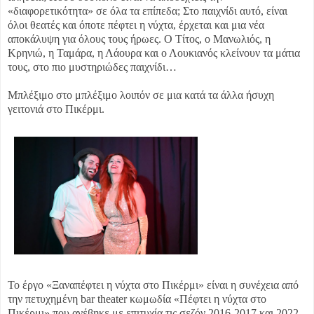
«διαφορετικότητα» σε όλα τα επίπεδα; Στο παιχνίδι αυτό, είναι
όλοι θεατές και όποτε πέφτει η νύχτα, έρχεται και μια νέα
αποκάλυψη για όλους τους ήρωες. Ο Τίτος, ο Μανωλιός, η
Κρηνιώ, η Ταμάρα, η Λάουρα και ο Λουκιανός κλείνουν τα μάτια
τους, στο πιο μυστηριώδες παιχνίδι…
Μπλέξιμο στο μπλέξιμο λοιπόν σε μια κατά τα άλλα ήσυχη
γειτονιά στο Πικέρμι.
Το έργο «Ξαναπέφτει η νύχτα στο Πικέρμι» είναι η συνέχεια από
την πετυχημένη bar theater κωμωδία «Πέφτει η νύχτα στο
Πικέρμι» που ανέβηκε με επιτυχία τις σεζόν 2016-2017 και 2022-