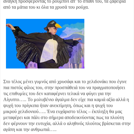
ανάγκη προσφέροντας το ρουμπίνι απ’ το σπαθί του, τα ζαφείρια
από τα μάτια του κι όλα τα χρυσά του ρούχα.
Στο τέλος μένει γυμνός από χρυσάφι και το χελιδονάκι που έγινε
πια πιστός φίλος του, στην προσπάθειά του να πραγματοποιήσει
τις επιθυμίες του δεν καταφέρνει τελικά να φύγει για την
Αίγυπτο….. Το μολυβένιο άγαλμα δεν είχε πια καμιά αξία αλλά η
ψυχή του πρίγκιπα ήταν ανεκτίμητη, όπως και η ψυχή του
μικρού χελιδονιού….. Ένα ευχάριστο τέλος – έκπληξη θα μας
μεταφέρει και πάλι στο σήμερα αποδεικνύοντας πως τα πλούτη
δεν φέρνουν την ευτυχία, αλλά ο αληθινός πλούτος βρίσκεται στην
αγάπη και την ανθρωπιά…..