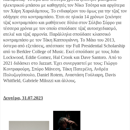
ηλεκτρικού μπάσου με καθηγητές τον Νίκο Τσότρα και αργότερα
τον Χάρη Χαραλάμπους. Το ενδιαφέρον του όμως για την τζαζ τον
οδήγησε στο κοντραμπάσο. Έτσι σε ηλικία 14 χρόνων ξεκίνησε
τζαζ κοντραμπάσο και μαθήτευσε δίπλα στον Σύλβιο Σύρρο για
τέσσερα χρόνια με τον οποίο σπούδασε τζαζ αυτοσχεδιασμό,
ατελιέ και τζαζ αρμονία. Παράλληλα σπούδασε κλασσικό
κοντραμπάσο με τον Τάκη Καππογιάννη. Το Μάιο του 2013,
ύστερα από εξετάσεις, απέσπασε την Full Presidential Scholarship
από το Berklee College of Music. Εκεί σπούδασε με τους John
Lockwood, Eddie Gomez, Hal Crook και Dave Santoro. Από το
2021 διδάσκει στο Jazzart. Έχει συνεργαστεί με τους: Γιώργο
Κοντραφούρη, Σπύρο Μάνεση, Τάκη Πατερέλη, Ανδρέα
Πολυζωγόπουλο, Daniel Rotem, Αναστάση Γούλιαρη, Davis
Whitfield, Gabriele Milozzi και άλλους.
Δευτέρα, 31.07.2023