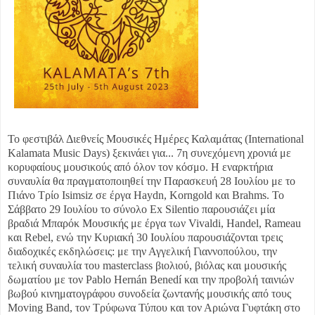
Το φεστιβάλ Διεθνείς Μουσικές Ημέρες Καλαμάτας (International
Kalamata Music Days) ξεκινάει για...
7η συνεχόμενη χρονιά με
κορυφαίους μουσικούς από όλον τον κόσμο. Η εναρκτήρια
συναυλία θα πραγματοποιηθεί την Παρασκευή 28 Ιουλίου με το
Πιάνο Τρίο Isimsiz σε έργα Haydn, Korngold και Brahms. Το
Σάββατο 29 Ιουλίου το σύνολο Ex Silentio παρουσιάζει μία
βραδιά Μπαρόκ Μουσικής με έργα των Vivaldi, Handel, Rameau
και Rebel, ενώ την Κυριακή 30 Ιουλίου παρουσιάζονται τρεις
διαδοχικές εκδηλώσεις: με την Αγγελική Γιαννοπούλου, την
τελική συναυλία του masterclass βιολιού, βιόλας και μουσικής
δωματίου με τον Pablo Hernán Benedí και την προβολή ταινιών
βωβού κινηματογράφου συνοδεία ζωντανής μουσικής από τους
Moving Band, τον Τρύφωνα Τύπου και τον Αριώνα Γυφτάκη στο