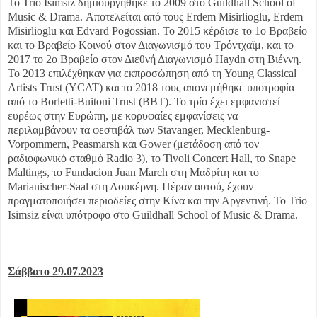
Το Trio Isimsiz δημιουργήθηκε το 2009 στο Guildhall School of
Music & Drama. Αποτελείται από τους Erdem Misirlioglu, Erdem
Misirlioglu και Edvard Pogossian. Το 2015 κέρδισε το 1ο Βραβείο
και το Βραβείο Κοινού στον Διαγωνισμό του Τρόντχαϊμ, και το
2017 το 2ο Βραβείο στον Διεθνή Διαγωνισμό Haydn στη Βιέννη.
Το 2013 επιλέχθηκαν για εκπροσώπηση από τη Young Classical
Artists Trust (YCAT) και το 2018 τους απονεμήθηκε υποτροφία
από το Borletti-Buitoni Trust (BBT). Το τρίο έχει εμφανιστεί
ευρέως στην Ευρώπη, με κορυφαίες εμφανίσεις να
περιλαμβάνουν τα φεστιβάλ των Stavanger, Mecklenburg-
Vorpommern, Peasmarsh και Gower (μετάδοση από τον
ραδιοφωνικό σταθμό Radio 3), το Tivoli Concert Hall, το Snape
Maltings, το Fundacion Juan March στη Μαδρίτη και το
Marianischer-Saal στη Λουκέρνη. Πέραν αυτού, έχουν
πραγματοποιήσει περιοδείες στην Κίνα και την Αργεντινή. Το Trio
Isimsiz είναι υπότροφο στο Guildhall School of Music & Drama.
Σάββατο 29.07.2023