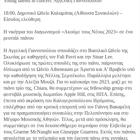
Young talents in concert: Αγγελική Γιαννοπούλου
18:00, Δημοτικό Ωδείο Καλαμάτας (Αίθουσα Συναυλιών) –
Είσοδος ελεύθερη
Η νικήτρια του διαγωνισμού «Ακούμε τους Νέους 2023» σε ένα
ρεσιτάλ πιάνου
Η Αγγελική Γιαννοπούλου σπουδάζει στο Βασιλικό Ωδείο της
Σκωτίας με καθηγητές τον Fali Pavri και την Sinae Lee.
Ολοκλήρωσε τις πρώτες σπουδές της στο πιάνο, παίρνοντας
δίπλωμα από το Ωδείο Atheneaum με Άριστα και A’ Βραβείο υπό
την καθοδήγηση της Νέλλης Σεμιτέκολο. Παράλληλα μελέτησε
και με την Αλεξία Μουζά. Για το καλοκαίρι του 2023, μαζί με το
πιάνο τρίο της, Chiara, θα συμμετέχουν ως fellowship group στο
φεστιβάλ μουσικής δωματίου Apple Hill, στις ΗΠΑ. Επίσης,
έπειτα από ακρόαση του Καλογεροπούλειου Ιδρύματος,
επιλέχθηκε από την κριτική επιτροπή υπό τον Γιάννη Βακαρέλη
για να πραγματοποιήσει συναυλίες στην Πελοπόννησο και στο
Μέγαρο Μουσικής Αθηνών. Τέλος, μετά από πρόσκληση, θα
συμμετάσχει σε ένα δεκαπενθήμερο σεμινάριο στην Ελβετία με
τους Graeme McNaught και Giuseppe Guarrera. Εκτός του πιάνου,
ασχολείται με το τσέμπαλο και την έρευνα πάνω στις γυναίκες