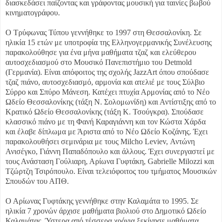
διασκεδάσει παίζοντας και γράφοντας μουσική για ταινίες βωβού
κινηματογράφου.
Ο Τρύφωνας Τύπου γεννήθηκε το 1997 στη Θεσσαλονίκη. Σε
ηλικία 15 ετών με υποτροφία της Ελληνογερμανικής Συνέλευσης
παρακολούθησε για ένα μήνα μαθήματα τζαζ και ελεύθερου
αυτοσχεδιασμού στο Μουσικό Πανεπιστήμιο του Detmold
(Γερμανία). Είναι απόφοιτος της σχολής JazzArt όπου σπούδασε
τζαζ πιάνο, αυτοσχεδιασμό, αρμονία και ατελιέ με τους Σύλβιο
Σύρρο και Σπύρο Μάνεση. Κατέχει πτυχία Αρμονίας από το Νέο
Ωδείο Θεσσαλονίκης (τάξη Ν. Σολομωνίδη) και Αντίστιξης από το
Κρατικό Ωδείο Θεσσαλονίκης (τάξη Κ. Τσούγκρα). Σπούδασε
κλασσικό πιάνο με τη Φανή Καραγιάννη και τον Κώστα Χάρδα
και έλαβε δίπλωμα με Άριστα από το Νέο Ωδείο Κοζάνης. Έχει
παρακολουθήσει σεμινάρια με τους Milcho Leviev, Αντώνη
Ανισέγκο, Γιάννη Παπαδόπουλο και άλλους. Έχει συνεργαστεί με
τους Ανάσταση Γούλιαρη, Αρίωνα Γυφτάκη, Gabrielle Milozzi και
Τζώρτζη Τσιρόπουλο. Είναι τελειόφοιτος του τμήματος Μουσικών
Σπουδών του ΑΠΘ.
Ο Αρίωνας Γυφτάκης γεννήθηκε στην Καλαμάτα το 1995. Σε
ηλικία 7 χρονών άρχισε μαθήματα βιολιού στο Δημοτικό Ωδείο
Καλαμάτας. Ύστερα από τέσσερα χρόνια ξεκίνησε μαθήματα