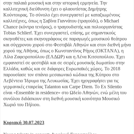
στην παλαιά μουσική και στην ιστορική ερμηνεία. Την
καλλιτεχνική διεύθυνση έχει ο φλαουτίστας Δημήτρης
Κούντουρας. Το σύνολο έχει συνεργαστεί με καταξιωμένους
καλλιτέχνες, όπως η Σαβίνα Γιαννάτου (τραγούδι), ο Michael
Chance (κόντρα τενόρος), ο τραγουδιστής και πολυοργανίστας
Tobias Schlierf. Έχει συνεργαστεί, επίσης, με σημαντικούς
σκηνοθέτες και σκηνογράφους σε παραγωγές μουσικού θεάτρου
και σύγχρονου χορού στο Φεστιβάλ Αθηνών και στον διεθνή μήνα
χορού της Αθήνας, όπως ο Κωνσταντίνος Ρήγος (ΟΚΤΑΝΑ), η
Λίλα Ζαφειροπούλου (ΕΛΔΩΡ) και η Λένα Κιτσοπούλου. Έχει
εμφανιστεί σε φεστιβάλ και σε σειρές μουσικής δωματίου στην
Ελλάδα, καθώς και σε διάφορες Ευρωπαϊκές χώρες. Το 2018
παρουσίασε τον σπάνιο μεσαιωνικό κώδικα της Κύπρου στο
Λεβέντειο Ίδρυμα της Λευκωσίας. Έχει ηχογραφήσει για τις
γερμανικές εταιρείας Talanton και Carpe Diem. To Ex Silentio
είναι «Ensemble in residence» στο Ωδείο Αθηνών, ενώ μέλη του
συνόλου διδάσκουν στη διεθνή μουσική κοινότητα Μουσικό
Χωριό του Πήλιου.
Κυριακή 30.07.2023