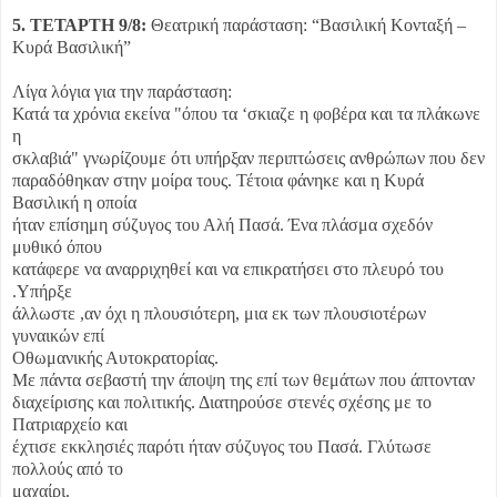
5. ΤΕΤΑΡΤΗ 9/8:
Θεατρική παράσταση: “Βασιλική Κονταξή –
Κυρά Βασιλική”
Λίγα λόγια για την παράσταση:
Κατά τα χρόνια εκείνα "όπου τα ‘σκιαζε η φοβέρα και τα πλάκωνε
η
σκλαβιά" γνωρίζουμε ότι υπήρξαν περιπτώσεις ανθρώπων που δεν
παραδόθηκαν στην μοίρα τους. Τέτοια φάνηκε και η Κυρά
Βασιλική η οποία
ήταν επίσημη σύζυγος του Αλή Πασά. Ένα πλάσμα σχεδόν
μυθικό όπου
κατάφερε να αναρριχηθεί και να επικρατήσει στο πλευρό του
.Υπήρξε
άλλωστε ,αν όχι η πλουσιότερη, μια εκ των πλουσιοτέρων
γυναικών επί
Οθωμανικής Αυτοκρατορίας.
Με πάντα σεβαστή την άποψη της επί των θεμάτων που άπτονταν
διαχείρισης και πολιτικής. Διατηρούσε στενές σχέσης με το
Πατριαρχείο και
έχτισε εκκλησιές παρότι ήταν σύζυγος του Πασά. Γλύτωσε
πολλούς από το
μαχαίρι.