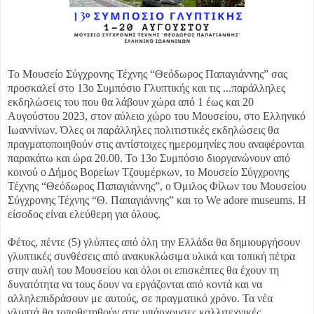
Το Μουσείο Σύγχρονης Τέχνης “Θεόδωρος Παπαγιάννης” σας
προσκαλεί στο 13ο Συμπόσιο Γλυπτικής και τις ...
παράλληλες
εκδηλώσεις του που θα λάβουν χώρα από 1 έως και 20
Αυγούστου 2023, στον αύλειο χώρο του Μουσείου, στο Ελληνικό
Ιωαννίνων. Όλες οι παράλληλες πολιτιστικές εκδηλώσεις θα
πραγματοποιηθούν στις αντίστοιχες ημερομηνίες που αναφέρονται
παρακάτω και ώρα 20.00. Το 13ο Συμπόσιο διοργανώνουν από
κοινού ο Δήμος Βορείων Τζουμέρκων, το Μουσείο Σύγχρονης
Τέχνης “Θεόδωρος Παπαγιάννης”, ο Όμιλος Φίλων του Μουσείου
Σύγχρονης Τέχνης “Θ. Παπαγιάννης” και το We adore museums. Η
είσοδος είναι ελεύθερη για όλους.
Φέτος, πέντε (5) γλύπτες από όλη την Ελλάδα θα δημιουργήσουν
γλυπτικές συνθέσεις από ανακυκλώσιμα υλικά και τοπική πέτρα
στην αυλή του Μουσείου και όλοι οι επισκέπτες θα έχουν τη
δυνατότητα να τους δουν να εργάζονται από κοντά και να
αλληλεπιδράσουν με αυτούς, σε πραγματικό χρόνο. Τα νέα
γλυπτά θα τοποθετηθούν στις υπάρχουσες καλλιτεχνικές