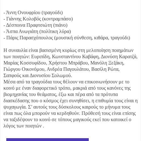
- Άννη Ονουφρίου (τραγούδι)
- Γιάννης Κολοβός (κοντραμπάσο)
- Δέσποινα Πραφτσιώτη (πιάνο)
- Άσπα Ανωγιάτη (πολίτικη λύρα)
- Πάρις Παρασχόπουλος (μουσική σύνθεση, κιθάρα, τραγούδι)
Η συναυλία είναι βασισμένη κυρίως στη μελοποίηση ποιημάτων
των ποιητών: Ευριπίδη, Κωνσταντίνου Καβάφη, Διονύση Καρατζά,
Μαρίας Κοσσυφίδου, Χρήστου Μπράβου, Μανόλη Ξεξάκη,
Γιώργου Οικονόμου, Ανδρέα Παγουλάτου, Βασίλη Ρώτα,
Σαπφούς και Διονυσίου Σολωμού.
Μέσα από τα τραγούδια τους θέλουν να επικοινωνήσουν με το
κοινό με έναν διαφορετικό τρόπο, μακριά από τους κανόνες της
βιομηχανίας του θεάματος, έξω και πέρα από τα πρότυπα
διασκέδασης που ο κόσμος έχει συνηθίσει, η επιθυμία τους είναι η
ψυχαγωγία. Σ’ αυτούς τους δύσκολους καιρούς το μήνυμα τους
είναι πως όλα μπορούν να κερδηθούν. Πρόθεσή τους είναι επίσης
να ταξιδέψουν το κοινό σε τόπους μαγικούς εκεί που κατοικεί ο
λόγος των ποιητών .