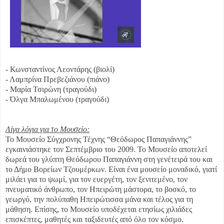
- Κωνσταντίνος Λεοντάρης (βιολί)
- Λαμπρίνα Πρεβεζιάνου (πιάνο)
- Μαρία Τσιρώνη (τραγούδι)
- Όλγα Μπαλωμένου (τραγούδι)
Λίγα λόγια για το Μουσείο:
Το Μουσείο Σύγχρονης Τέχνης “Θεόδωρος Παπαγιάννης”
εγκαινιάστηκε τον Σεπτέμβριο του 2009. Το Μουσείο αποτελεί
δωρεά του γλύπτη Θεόδωρου Παπαγιάννη στη γενέτειρά του και
το Δήμο Βορείων Τζουμέρκων. Είναι ένα μουσείο μοναδικό, γιατί
μιλάει για το ψωμί, για τον ευεργέτη, τον ξενιτεμένο, τον
πνευματικό άνθρωπο, τον Ηπειρώτη μάστορα, το βοσκό, το
γεωργό, την πολύπαθη Ηπειρώτισσα μάνα και τέλος για τη
μάθηση. Επίσης, το Μουσείο υποδέχεται ετησίως χιλιάδες
επισκέπτες, μαθητές και ταξιδευτές από όλο τον κόσμο.