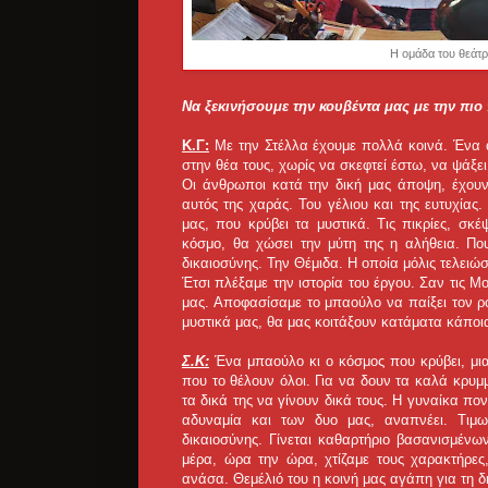
Η ομάδα του θεάτ
Να ξεκινήσουμε την κουβέντα μας με την πι
Κ.Γ:
Με την Στέλλα έχουμε πολλά κοινά. Ένα α
στην θέα τους, χωρίς να σκεφτεί έστω, να ψάξει 
Οι άνθρωποι κατά την δική μας άποψη, έχουν 
αυτός της χαράς. Του γέλιου και της ευτυχίας
μας, που κρύβει τα μυστικά. Τις πικρίες, σκ
κόσμο, θα χώσει την μύτη της η αλήθεια. Που
δικαιοσύνης. Την Θέμιδα. Η οποία μόλις τελειώσ
Έτσι πλέξαμε την ιστορία του έργου. Σαν τις Μ
μας. Αποφασίσαμε το μπαούλο να παίξει τον ρόλ
μυστικά μας, θα μας κοιτάξουν κατάματα κάποια 
Σ.Κ:
Ένα μπαούλο κι ο κόσμος που κρύβει, μια
που το θέλουν όλοι. Για να δουν τα καλά κρυμ
τα δικά της να γίνουν δικά τους. Η γυναίκα πον
αδυναμία και των δυο μας, αναπνέει. Τιμω
δικαιοσύνης. Γίνεται καθαρτήριο βασανισμέν
μέρα, ώρα την ώρα, χτίζαμε τους χαρακτήρες
ανάσα. Θεμέλιό του η κοινή μας αγάπη για τη δ