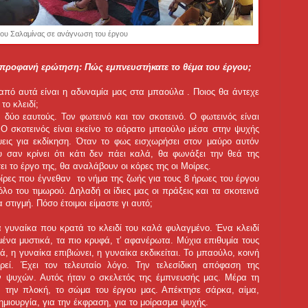
ρου Σαλαμίνας σε ανάγνωση του έργου
ο προφανή ερώτηση: Πώς εμπνευστήκατε το θέμα του έργου;
πό αυτά είναι η αδυναμία μας στα μπαούλα . Ποιος θα άντεχε
το κλειδί;
δύο εαυτούς. Τον φωτεινό και τον σκοτεινό. Ο φωτεινός είναι
. Ο σκοτεινός είναι εκείνο το αόρατο μπαούλο μέσα στην ψυχής
έψεις για εκδίκηση. Όταν το φως εισχωρήσει στον μαύρο αυτόν
 σαν κρίνει ότι κάτι δεν πάει καλά, θα φωνάξει την θεά της
ει το έργο της, θα αναλάβουν οι κόρες της οι Μοίρες.
οίρες που έγνεθαν το νήμα της ζωής για τους 8 ήρωες του έργου
ο του τιμωρού. Δηλαδή οι ίδιες μας οι πράξεις και τα σκοτεινά
στιγμή. Πόσο έτοιμοι είμαστε γι αυτό;
 γυναίκα που κρατά το κλειδί του καλά φυλαγμένο. Ένα κλειδί
μένα μυστικά, τα πιο κρυφά, τ’ αφανέρωτα. Μύχια επιθυμία τους
ά, η γυναίκα επιβιώνει, η γυναίκα εκδικείται. Το μπαούλο, κοινή
ρεί. Έχει τον τελευταίο λόγο. Την τελεσίδικη απόφαση της
ων ψυχών. Αυτός ήταν ο σκελετός της έμπνευσής μας. Μέρα τη
, την πλοκή, το σώμα του έργου μας. Απέκτησε σάρκα, αίμα,
ημιουργία, για την έκφραση, για το μοίρασμα ψυχής.