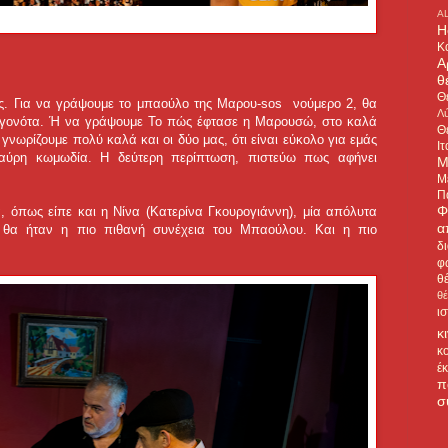
A
H
Κ
Α
θ
Θ
ος. Για να γράψουμε το μπαούλο της Μαρου-sos νούμερο 2, θα
Λύ
 γεγονότα. Ή να γράψουμε Το πώς έφτασε η Μαρουσώ, στο καλά
Θ
νωρίζουμε πολύ καλά και οι δύο μας, ότι είναι εύκολο για εμάς
Ιτ
μαύρη κωμωδία. Η δεύτερη περίπτωση, πιστεύω πως αφήνει
Μ
Μ
Π
Φ
, όπως είπε και η Νίνα (Κατερίνα Γκουρογιάννη), μία απόλυτα
α
ία θα ήταν η πιο πιθανή συνέχεια του Μπαούλου. Και η πιο
δ
φ
θ
θ
ι
κ
κ
έ
π
σ