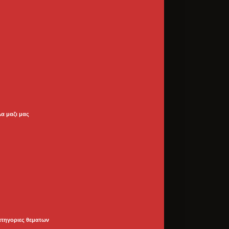
λα μαζι μας
ατηγοριες θεματων