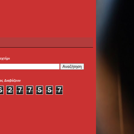
αχτήρι
ας Διαβάζουν
6
2
7
7
5
5
7