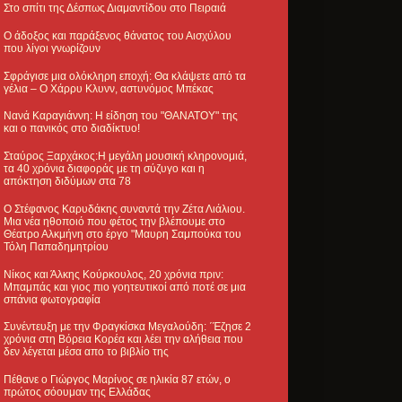
Στο σπίτι της Δέσπως Διαμαντίδου στο Πειραιά
Ο άδοξος και παράξενος θάνατος του Αισχύλου
που λίγοι γνωρίζουν
Σφράγισε μια ολόκληρη εποχή: Θα κλάψετε από τα
γέλια – Ο Χάρρυ Κλυνν, αστυνόμος Μπέκας
Νανά Καραγιάννη: Η είδηση του "ΘΑΝΑΤΟΥ" της
και ο πανικός στο διαδίκτυο!
Σταύρος Ξαρχάκος:Η μεγάλη μουσική κληρονομιά,
τα 40 χρόνια διαφοράς με τη σύζυγο και η
απόκτηση διδύμων στα 78
Ο Στέφανος Καρυδάκης συναντά την Ζέτα Λιάλιου.
Μια νέα ηθοποιό που φέτος την βλέπουμε στο
Θέατρο Αλκμήνη στο έργο "Μαυρη Σαμπούκα του
Τόλη Παπαδημητρίου
Νίκος και Άλκης Κούρκουλος, 20 χρόνια πριν:
Μπαμπάς και γιος πιο γοητευτικοί από ποτέ σε μια
σπάνια φωτογραφία
Συνέντευξη με την Φραγκίσκα Μεγαλούδη: ΄Έζησε 2
χρόνια στη Βόρεια Κορέα και λέει την αλήθεια που
δεν λέγεται μέσα απο το βιβλίο της
Πέθανε ο Γιώργος Μαρίνος σε ηλικία 87 ετών, ο
πρώτος σόουμαν της Ελλάδας