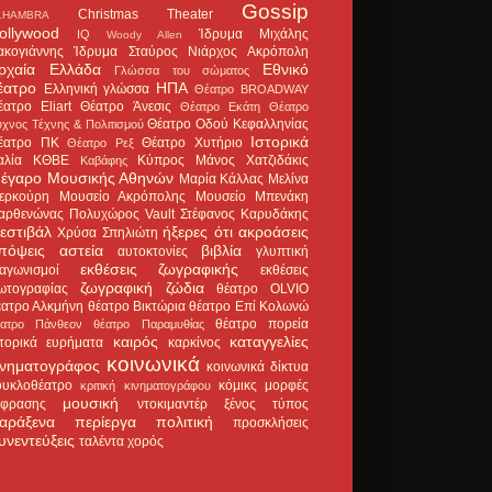
Gossip
Christmas Theater
LHAMBRA
ollywood
Ίδρυμα Μιχάλης
IQ
Woody Allen
ακογιάννης
Ίδρυμα Σταύρος Νιάρχος
Ακρόπολη
ρχαία Ελλάδα
Εθνικό
Γλώσσα του σώματος
έατρο
ΗΠΑ
Ελληνική γλώσσα
Θέατρο BROADWAY
έατρο Eliart
Θέατρο Άνεσις
Θέατρο Εκάτη
Θέατρο
Θέατρο Οδού Κεφαλληνίας
χνος Τέχνης & Πολιτισμού
Ιστορικά
έατρο ΠΚ
Θέατρο Χυτήριο
Θέατρο Ρεξ
αλία
ΚΘΒΕ
Κύπρος
Μάνος Χατζιδάκις
Καβάφης
έγαρο Μουσικής Αθηνών
Μαρία Κάλλας
Μελίνα
ερκούρη
Μουσείο Ακρόπολης
Μουσείο Μπενάκη
αρθενώνας
Πολυχώρος Vault
Στέφανος Καρυδάκης
εστιβάλ
ήξερες ότι
ακροάσεις
Χρύσα Σπηλιώτη
πόψεις
αστεία
βιβλία
αυτοκτονίες
γλυπτική
εκθέσεις ζωγραφικής
ιαγωνισμοί
εκθέσεις
ζωγραφική
ζώδια
ωτογραφίας
θέατρο OLVIO
έατρο Αλκμήνη
θέατρο Βικτώρια
θέατρο Επί Κολωνώ
θέατρο πορεία
έατρο Πάνθεον
θέατρο Παραμυθίας
καιρός
καταγγελίες
στορικά ευρήματα
καρκίνος
κοινωνικά
ινηματογράφος
κοινωνικά δίκτυα
ουκλοθέατρο
κόμικς
μορφές
κριτική κινηματογράφου
μουσική
κφρασης
ντοκιμαντέρ
ξένος τύπος
αράξενα
περίεργα
πολιτική
προσκλήσεις
υνεντεύξεις
ταλέντα
χορός