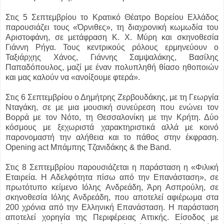
Στις 5 Σεπτεμβρίου το Κρατικό Θέατρο Βορείου Ελλάδος
παρουσιάζει τους «Όρνιθες», τη διαχρονική κωμωδία του
Αριστοφάνη, σε μετάφραση Κ. Χ. Μύρη και σκηνοθεσία
Γιάννη Ρήγα. Τους κεντρικούς ρόλους ερμηνεύουν ο
Ταξιάρχης Χάνος, Γιάννης Σαμψαλάκης, Βασίλης
Παπαδόπουλος, μαζί με έναν πολυπληθή θίασο ηθοποιών
και μας καλούν να «ανοίξουμε φτερά».
Στις 6 Σεπτεμβρίου ο Δημήτρης Ζερβουδάκης, με τη Γεωργία
Νταγάκη, σε με μια μουσική συνεύρεση που ενώνει τον
Βορρά με τον Νότο, τη Θεσσαλονίκη με την Κρήτη. Δύο
κόσμους με ξεχωριστά χαρακτηριστικά αλλά με κοινό
παρονομαστή την αλήθεια και το πάθος στην έκφραση.
Opening act Μπάμπης Τζανιδάκης & the Band.
Στις 8 Σεπτεμβρίου παρουσιάζεται η παράσταση η «Φιλική
Εταιρεία. Η Αδελφότητα πίσω από την Επανάσταση», σε
πρωτότυπο κείμενο Ιόλης Ανδρεάδη, Άρη Ασπρούλη, σε
σκηνοθεσία Ιόλης Ανδρεάδη, που αποτελεί αφιέρωμα στα
200 χρόνια από την Ελληνική Επανάσταση. Η παράσταση
αποτελεί χορηγία της Περιφέρειας Αττικής. Είσοδος με