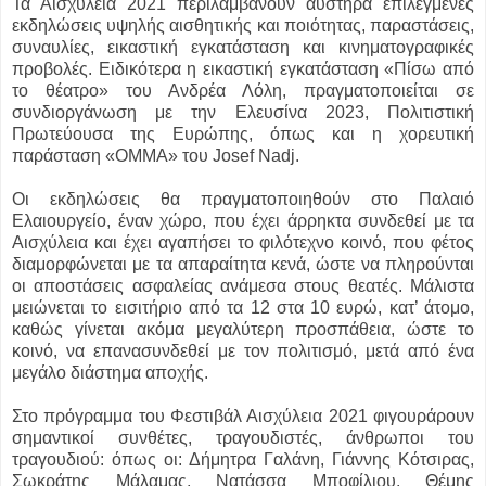
Τα Αισχύλεια 2021 περιλαμβάνουν αυστηρά επιλεγμένες
εκδηλώσεις υψηλής αισθητικής και ποιότητας, παραστάσεις,
συναυλίες, εικαστική εγκατάσταση και κινηματογραφικές
προβολές. Ειδικότερα η εικαστική εγκατάσταση «Πίσω από
το θέατρο» του Ανδρέα Λόλη, πραγματοποιείται σε
συνδιοργάνωση με την Ελευσίνα 2023, Πολιτιστική
Πρωτεύουσα της Ευρώπης, όπως και η χορευτική
παράσταση «ΟΜΜΑ» του Josef Nadj.
Οι εκδηλώσεις θα πραγματοποιηθούν στο Παλαιό
Ελαιουργείο, έναν χώρο, που έχει άρρηκτα συνδεθεί με τα
Αισχύλεια και έχει αγαπήσει το φιλότεχνο κοινό, που φέτος
διαμορφώνεται με τα απαραίτητα κενά, ώστε να πληρούνται
οι αποστάσεις ασφαλείας ανάμεσα στους θεατές. Μάλιστα
μειώνεται το εισιτήριο από τα 12 στα 10 ευρώ, κατ’ άτομο,
καθώς γίνεται ακόμα μεγαλύτερη προσπάθεια, ώστε το
κοινό, να επανασυνδεθεί με τον πολιτισμό, μετά από ένα
μεγάλο διάστημα αποχής.
Στο πρόγραμμα του Φεστιβάλ Αισχύλεια 2021 φιγουράρουν
σημαντικοί συνθέτες, τραγουδιστές, άνθρωποι του
τραγουδιού: όπως οι: Δήμητρα Γαλάνη, Γιάννης Κότσιρας,
Σωκράτης Μάλαμας, Νατάσσα Μποφίλιου, Θέμης