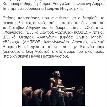
Καραμουρατίδης, Γεράσιμος Ευαγγελάτος, Φωτεινή Δάρρα,
Δημήτρης Ζερβουδάκης, Γεωργία Νταγάκη, κ. ά.
Επίσης παραστάσεις που αναμένεται να συζητηθούν το
φετινό καλοκαίρι, αρκετές από τις οποίες προέρχονται από
το Φεστιβάλ Αθηνών και Επιδαύρου, όπως: «Ορέστης»,
«Φοίνισσες» (Εθνικό Θέατρο), «Όρνιθες» (ΚΘΒΕ), «Ιππεις»
(Εθνικό Θέατρο), «Αντιγόνη» (Ομάδα Σημείο Μηδέν),
«Βάκχες» (ΔΗΠΕΘΕ Ιωαννίνων/Ars Aeterna), «Φιλική
Εταιρεία-Η αδελφότητα πίσω από την Επανάσταση»
(σκηνοθεσία Ιόλη Ανδρεάδη), «Το όνειρο του σκιάχτρου»
(παιδική σκηνή Γιάννη Παπαθανασίου).