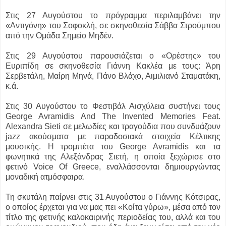
Στις 27 Αυγούστου το πρόγραμμα περιλαμβάνει την
«Αντιγόνη» του Σοφοκλή, σε σκηνοθεσία Σάββα Στρούμπου
από την Ομάδα Σημείο Μηδέν.
Στις 29 Αυγούστου παρουσιάζεται ο «Ορέστης» του
Ευριπίδη σε σκηνοθεσία Γιάννη Κακλέα με τους: Άρη
Σερβετάλη, Μαίρη Μηνά, Πάνο Βλάχο, Αιμιλιανό Σταματάκη,
κ.ά.
Στις 30 Αυγούστου το Φεστιβάλ Αισχύλεια συστήνει τους
George Avramidis And The Invented Memories Feat.
Alexandra Sieti σε μελωδίες και τραγούδια που συνδυάζουν
jazz ακούσματα με παραδοσιακά στοιχεία Κέλτικης
μουσικής. Η τρομπέτα του George Avramidis και τα
φωνητικά της Αλεξάνδρας Σιετή, η οποία ξεχώρισε στο
φετινό Voice Of Greece, εναλλάσσονται δημιουργώντας
μοναδική ατμόσφαιρα.
Τη σκυτάλη παίρνει στις 31 Αυγούστου ο Γιάννης Κότσιρας,
ο οποίος έρχεται για να μας πει «Κοίτα γύρω», μέσα από τον
τίτλο της φετινής καλοκαιρινής περιοδείας του, αλλά και του