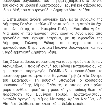
ομώνυμου τραγουδιού, που ήδη έχει ξεχωρίσει από τον νέο
του δίσκο σε μουσική Χριστόφορου Γερμενή και στίχους του
ίδιου. Μαζί του στο τραγούδι η Δήμητρα Μπουλούζου.
Ο Σεπτέμβριος ανοίγει δυναμικά (1/9) με τη συναυλία της
Δήμητρας Γαλάνη με τίτλο «Έρωτα εσύ…», η οποία θα έχει
στο πλευρό της τους Κατερίνα Πολέμη, Ευστάθιο Δράκο.
Μια μουσική περιπλάνηση στον ερωτικό λόγο μέσα από
τραγούδια που έχουμε λατρέψει, με τη σφραγίδα της
Δήμητρας Γαλάνη. Ειδική συμμετοχή: από την
τραγουδοποιό & ερμηνεύτρια Παυλίνα Βουλγαράκη και τον
νεαρό ερμηνευτή Δημήτρη Κόψη.
Στις 2 Σεπτεμβρίου, παράσταση για τους μικρούς θεατές των
Αισχυλείων. Η παιδική σκηνή του Γιάννη Παπαθανασίου και
η εταιρεία παραγωγής DOMINUS παρουσιάζουν το
αριστουργηματικό έργο του Ευγένιου Τριβιζά «Το Όνειρο
του Σκιάχτρου». Τη μουσική υπογράφει ο κορυφαίος
μουσικοσυνθέτης Μίμης Πλέσσας, ο οποίος για πρώτη
φορά συνθέτει πρωτότυπη μουσική για παιδική θεατρική
παράσταση του Ευγένιου Τριβιζά. Πρωταγωνιστούν:
Ναταλία Δραγούμη, Μέμος Μπεγνής, Χρύσα Κλούβα, κ.ά.
Είσοδος ελεύθερη, αποκλειστικά με δελτίο εισόδου.