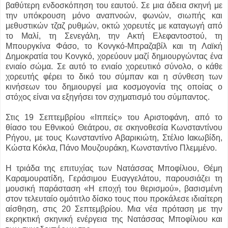
βαθύτερη ενδοσκόπηση του εαυτού. Σε μια άδεια σκηνή με
την υπόκρουση μόνο αναπνοών, φωνών, σιωπής και
μεθυστικών τζαζ ρυθμών, οκτώ χορευτές με καταγωγή από
το Μαλί, τη Σενεγάλη, την Ακτή Ελεφαντοστού, τη
Μπουργκίνα Φάσο, το Κονγκό-Μπραζαβίλ και τη Λαϊκή
Δημοκρατία του Κονγκό, χορεύουν μαζί δημιουργώντας ένα
ενιαίο σώμα. Σε αυτό το ενιαίο χορευτικό σύνολο, ο κάθε
χορευτής φέρει το δικό του σύμπαν και η σύνθεση των
κινήσεων του δημιουργεί μια κοσμογονία της οποίας ο
στόχος είναι να εξηγήσει τον σχηματισμό του σύμπαντος.
Στις 19 Σεπτεμβρίου «Ιππείς» του Αριστοφάνη, από το
θίασο του Εθνικού Θεάτρου, σε σκηνοθεσία Κωνσταντίνου
Ρήγου, με τους Κωνσταντίνο Αβαρικιώτη, Στέλιο Ιακωβίδη,
Κώστα Κόκλα, Πάνο Μουζουράκη, Κωνσταντίνο Πλεμμένο.
Η τριάδα της επιτυχίας των Νατάσσας Μποφίλιου, Θέμη
Καραμουρατίδη, Γεράσιμου Ευαγγελάτου, παρουσιάζει τη
μουσική παράσταση «Η εποχή του θερισμού», βασισμένη
στον τελευταίο ομότιτλο δίσκο τους που προκάλεσε ιδιαίτερη
αίσθηση, στις 20 Σεπτεμβρίου. Μια νέα πρόταση με την
εκρηκτική σκηνική ενέργεια της Νατάσσας Μποφίλιου και