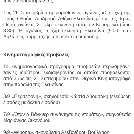
των συνοδοιπόρων της.
Στις 26 Σεπτεμβρίου ημιμαραθώνιος αγώνας «Στα ίχνη της
Ιεράς Οδού». Διαδρομή Αθήνα-Ελευσίνα μέσω της Ιεράς
Οδού, αγώνας 21 χλμ. εκκίνηση από τον Κεραμεικό (ώρα
8.30). Ή αγώνας 5 χλμ εκκίνηση Ελευσίνα (9.00 μ.μ.)
Δηλώσεις συμμετοχής: eleusisimimarathon.gr
Κινηματογραφικές προβολές
Το κινηματογραφικό πρόγραμμα προβολών περιλαμβάνει
ταινίες ιδιαίτερου ενδιαφέροντος οι οποίες προβάλλονται
από 3 ως τις 21 Σεπτεμβρίου στον Θερινό Κινηματογράφο
στην παραλία της Ελευσίνας.
3/9 «Περσεφόνη», σκηνοθεσία Κώστα Αθουσάκη (ελεύθερη
είσοδος με δελτία εισόδου)
7/9 «Όταν ο Βάγκνερ συνάντησε τις ντομάτες», σκηνοθεσία
Μαριάννας Οικονόμου
9/9 «Winona», σκηνοθεσία Αλέξανδρου Βούλγαρη