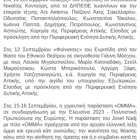
Νικαίτης Κοντούρη, από το ΔΗΠΕΘΕ Ιωαννίνων και την
εταιρεία τέχνης Ars Aeterna. Παίζουν: Άκης Σακελλαρίου,
Οδυσσέας Παπασπηλιόπουλος, Κωνσταντίνα Τάκαλου,
Ιωάννα Παππά, Δημήτρης Πετρόπουλος, Κωνσταντίνος
Ασπιώτης. Χορηγία της Περιφέρειας Αττικής. Είσοδος με
πρόσκληση από την Περιφερειακή Ενότητα Δυτικής Αττικής.
Στις 12 Σεπτεμβρίου «Φοίνισσες» του Ευριπίδη από τον
θίασο του Εθνικού Θεάτρου σε σκηνοθεσία Γιάννη Μόσχου,
με τους Λουκία Μιχαλοπούλου, Μαρία Κατσιαδάκη, Σεσίλ
Μικρούτσικου, Κώστα Μπερικόπουλο, Αργύρη Ξάφη,
Χρήστο Χατζηπαναγιώτη, κ.ά. Χορηγία της Περιφέρειας
Αττικής, υπό την αιγίδα του υπουργείου Εξωτερικών.
Είσοδος με πρόσκληση από την Περιφερειακή Ενότητα
Δυτικής Αττικής.
Στις 15-16 Σεπτεμβρίου, η χορευτική παράσταση «ΟΜΜΑ»,
σε συνδιοργάνωση με την Ελευσίνα 2023 - Πολιτιστική
Πρωτεύουσα της Ευρώπης. Η παράσταση του Josef Nadj
με τίτλο «ΟΜΜΑ» προέρχεται από την αρχαία ελληνική λέξη
όμμα και ερευνά κάτι ουσιώδες: την ικανότητα της θέασης
κάτω από την αίσθηση της όρασης και ό,τι συμβαίνει κατά τη