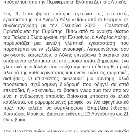
πρόσκληση από την Περιφερειακή Ενότητα Δυτικής Αττικής.
Στις 9 Σεπτεμβρίου επίσημα εγκαίνια της εικαστικής
εγκατάστασης του Ανδρέα Λόλη «Πίσω από το θέατρο», σε
συνδιοργάνωση με την Ελευσίνα 2023 - Πολιτιστική
Πρωτεύουσα της Ευρώπης. Πίσω από το ανοιχτό θέατρο
του Παλαιού Ελαιουργείου της Ελευσίνας, ο Ανδρέας Λόλης,
παρουσιάζει μια μεγάλη γλυπτική εγκατάσταση που
παραπέμπει σε εν εξελίξει ανασκαφή. Λειτουργώντας σαν
ανιχνευτής κατωφλιών, ο Λόλης επεμβαίνει διακριτικά στα
υπάρχοντα χαλάσματα και στο φυσικό τοπίο. Δημιουργεί ένα
γλυπτικό περιβάλλον που τονίζει την ανεπιτήδευτη θεατρική
πλευρά της καθημερινότητας και αναδεικνύει τις σωματικές
αισθήσεις. Ο επισκέπτης ακολουθεί μια σύντομη, αλλά
προσεκτικά σχεδιασμένη διαδρομή που οδηγεί σε επτά
επεισόδια, ή «σκηνικά», το βασικό γνώρισμα των οποίων
είναι η ανθρώπινη απουσία. Βρίσκεται μπροστά σε υλικά
κατάλοιπα, σε μαρμαρωμένες μορφές, σε ένα αφηγηματικό
παζλ που καλείται να συμπληρώσει. Επιμέλεια έκθεσης:
Χριστόφος Μαρίνος. Διάρκεια έκθεσης: 23 Αυγούστου ως 21
Οκτωβρίου.
Στις 10 Σεπτεμβρίου «Βάκχες» του Ευριπίδη, σε σκηνοθεσία