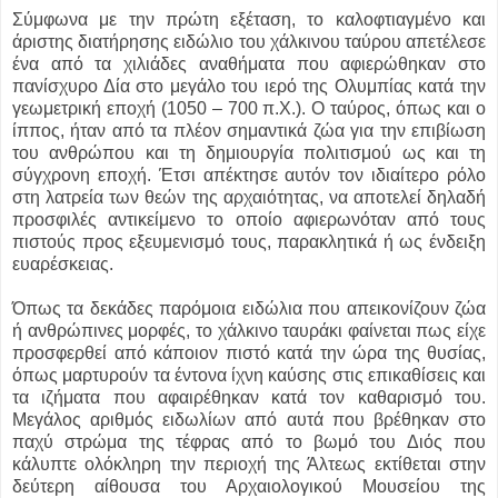
Σύμφωνα με την πρώτη εξέταση, το καλοφτιαγμένο και
άριστης διατήρησης ειδώλιο του χάλκινου ταύρου απετέλεσε
ένα από τα χιλιάδες αναθήματα που αφιερώθηκαν στο
πανίσχυρο Δία στο μεγάλο του ιερό της Ολυμπίας κατά την
γεωμετρική εποχή (1050 – 700 π.Χ.). Ο ταύρος, όπως και ο
ίππος, ήταν από τα πλέον σημαντικά ζώα για την επιβίωση
του ανθρώπου και τη δημιουργία πολιτισμού ως και τη
σύγχρονη εποχή. Έτσι απέκτησε αυτόν τον ιδιαίτερο ρόλο
στη λατρεία των θεών της αρχαιότητας, να αποτελεί δηλαδή
προσφιλές αντικείμενο το οποίο αφιερωνόταν από τους
πιστούς προς εξευμενισμό τους, παρακλητικά ή ως ένδειξη
ευαρέσκειας.
Όπως τα δεκάδες παρόμοια ειδώλια που απεικονίζουν ζώα
ή ανθρώπινες μορφές, το χάλκινο ταυράκι φαίνεται πως είχε
προσφερθεί από κάποιον πιστό κατά την ώρα της θυσίας,
όπως μαρτυρούν τα έντονα ίχνη καύσης στις επικαθίσεις και
τα ιζήματα που αφαιρέθηκαν κατά τον καθαρισμό του.
Μεγάλος αριθμός ειδωλίων από αυτά που βρέθηκαν στο
παχύ στρώμα της τέφρας από το βωμό του Διός που
κάλυπτε ολόκληρη την περιοχή της Άλτεως εκτίθεται στην
δεύτερη αίθουσα του Αρχαιολογικού Μουσείου της