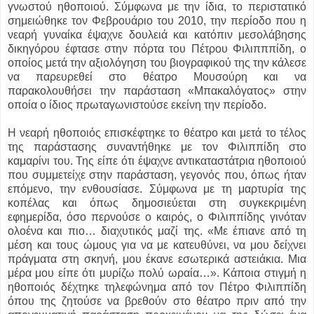
γνωστού ηθοποιού. Σύμφωνα με την ίδια, το περιστατικό
σημειώθηκε τον Φεβρουάριο του 2010, την περίοδο που η
νεαρή γυναίκα έψαχνε δουλειά και κατόπιν μεσολάβησης
δικηγόρου έφτασε στην πόρτα του Πέτρου Φιλιπππίδη, ο
οποίος μετά την αξιολόγηση του βιογραφικού της την κάλεσε
να παρευρεθεί στο θέατρο Μουσούρη και να
παρακολουθήσει την παράσταση «Μπακαλόγατος» στην
οποία ο ίδιος πρωταγωνιστούσε εκείνη την περίοδο.
Η νεαρή ηθοποιός επισκέφτηκε το θέατρο και μετά το τέλος
της παράστασης συναντήθηκε με τον Φιλιππίδη στο
καμαρίνι του. Της είπε ότι έψαχνε αντικαταστάτρια ηθοποιού
που συμμετείχε στην παράσταση, γεγονός που, όπως ήταν
επόμενο, την ενθουσίασε. Σύμφωνα με τη μαρτυρία της
κοπέλας και όπως δημοσιεύεται στη συγκεκριμένη
εφημερίδα, όσο περνούσε ο καιρός, ο Φιλιππίδης γινόταν
ολοένα και πιο… διαχυτικός μαζί της. «Με έπιανε από τη
μέση και τους ώμους για να με κατευθύνει, να μου δείχνει
πράγματα στη σκηνή, μου έκανε εσωτερικά αστειάκια. Μια
μέρα μου είπε ότι μυρίζω πολύ ωραία…». Κάποια στιγμή η
ηθοποιός δέχτηκε τηλεφώνημα από τον Πέτρο Φιλιππίδη
όπου της ζητούσε να βρεθούν στο θέατρο πριν από την