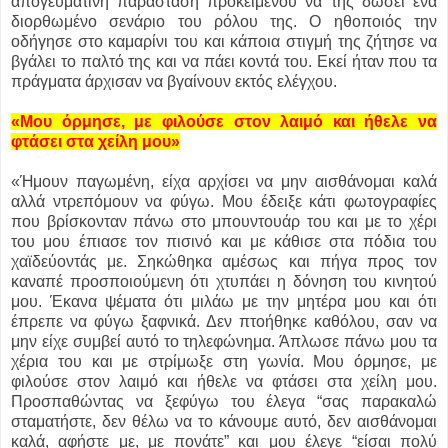
απογευματινή παράσταση προκειμένου να της δώσει ένα
διορθωμένο σενάριο του ρόλου της. Ο ηθοποιός την
οδήγησε στο καμαρίνι του και κάποια στιγμή της ζήτησε να
βγάλει το παλτό της και να πάει κοντά του. Εκεί ήταν που τα
πράγματα άρχισαν να βγαίνουν εκτός ελέγχου.
«Μου όρμησε, με φιλούσε στον λαιμό και ήθελε να
φτάσει στα χείλη μου»
«Ήμουν παγωμένη, είχα αρχίσει να μην αισθάνομαι καλά
αλλά ντρεπόμουν να φύγω. Μου έδειξε κάτι φωτογραφίες
που βρίσκονταν πάνω στο μπουντουάρ του και με το χέρι
του μου έπιασε τον πισινό και με κάθισε στα πόδια του
χαϊδεύοντάς με. Σηκώθηκα αμέσως και πήγα προς τον
καναπέ προσποιούμενη ότι χτυπάει η δόνηση του κινητού
μου. Έκανα ψέματα ότι μιλάω με την μητέρα μου και ότι
έπρεπε να φύγω ξαφνικά. Δεν πτοήθηκε καθόλου, σαν να
μην είχε συμβεί αυτό το τηλεφώνημα. Άπλωσε πάνω μου τα
χέρια του και με στρίμωξε στη γωνία. Μου όρμησε, με
φιλούσε στον λαιμό και ήθελε να φτάσει στα χείλη μου.
Προσπαθώντας να ξεφύγω του έλεγα “σας παρακαλώ
σταματήστε, δεν θέλω να το κάνουμε αυτό, δεν αισθάνομαι
καλά, αφήστε με, με πονάτε” και μου έλεγε “είσαι πολύ