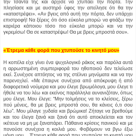
την τσάντα της και άρχισε να χτυπάει την πόρτα. Την
πλησίασε και με αυστηρό ύφος την απείλησε ότι θα την
«καταστρέψει». «Αν βγεις από αυτή την πόρτα, δεν υπάρχει
επιστροφή! Να ξέρεις ότι όσο εύκολα μπορώ να φτιάξω την
καριέρα κάποιου τόσο πιο εύκολα μπορώ και να την
γκρεμίσω! Θα σε καταστρέψω! Θα με βρεις μπροστά σου».
«Έτρεμα κάθε φορά που χτυπούσε το κινητό μου»
Η κοπέλα είχε γίνει ένα ψυχολογικό ράκος και παρόλα αυτά
η αρρωστημένη συμπεριφορά του ηθοποιού δεν τελείωσε
εκεί. Συνέχισε απτόητος να της στέλνει μηνύματα και να την
παρενοχλεί. «Με έπαιρνε συνέχεια από απόκρυψη ή από
διαφορετικά νούμερα και μου έλεγε βρωμόλογα, μου έλεγε τι
ήθελε να του λέω και εκείνος παράλληλα αυνανιζόταν, όπως
μου έλεγε. Μου έλεγε: “Μην τολμήσεις να το κλείσεις, ξέρω
πού μένεις, θα με βρεις μπροστά σου, θα κάνεις ό,τι σου
λέω”. Μου μίλαγε χυδαία και βρώμικα! Ζήταγε να βρεθούμε
και του έλεγα ξανά και ξανά ότι αυτό αποκλείεται και τον
ικέτευα να μη με ξαναπάρει. Πάθαινα κρίσεις πανικού και με
πονούσε συνέχεια η κοιλιά μου. Φοβόμουν να βγω έξω
μόνη μου… Έτρεμα κάθε φορά που χτυπούσε το κινητό μου