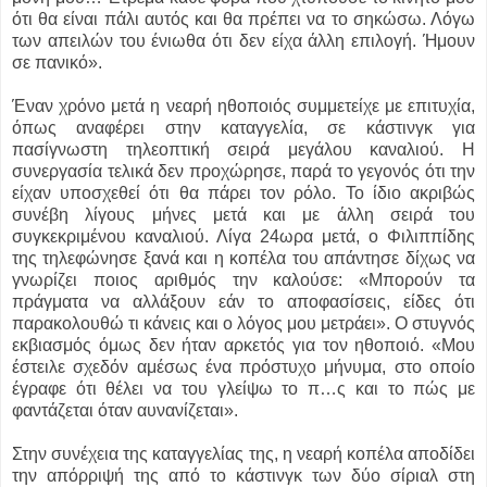
ότι θα είναι πάλι αυτός και θα πρέπει να το σηκώσω. Λόγω
των απειλών του ένιωθα ότι δεν είχα άλλη επιλογή. Ήμουν
σε πανικό».
Έναν χρόνο μετά η νεαρή ηθοποιός συμμετείχε με επιτυχία,
όπως αναφέρει στην καταγγελία, σε κάστινγκ για
πασίγνωστη τηλεοπτική σειρά μεγάλου καναλιού. Η
συνεργασία τελικά δεν προχώρησε, παρά το γεγονός ότι την
είχαν υποσχεθεί ότι θα πάρει τον ρόλο. Το ίδιο ακριβώς
συνέβη λίγους μήνες μετά και με άλλη σειρά του
συγκεκριμένου καναλιού. Λίγα 24ωρα μετά, ο Φιλιππίδης
της τηλεφώνησε ξανά και η κοπέλα του απάντησε δίχως να
γνωρίζει ποιος αριθμός την καλούσε: «Μπορούν τα
πράγματα να αλλάξουν εάν το αποφασίσεις, είδες ότι
παρακολουθώ τι κάνεις και ο λόγος μου μετράει». Ο στυγνός
εκβιασμός όμως δεν ήταν αρκετός για τον ηθοποιό. «Μου
έστειλε σχεδόν αμέσως ένα πρόστυχο μήνυμα, στο οποίο
έγραφε ότι θέλει να του γλείψω το π…ς και το πώς με
φαντάζεται όταν αυνανίζεται».
Στην συνέχεια της καταγγελίας της, η νεαρή κοπέλα αποδίδει
την απόρριψή της από το κάστινγκ των δύο σίριαλ στη