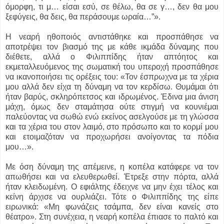
όμορφη, τι μ… είσαι εσύ, σε θέλω, θα σε γ…, δεν θα μου
ξεφύγεις, θα δεις, θα περάσουμε ωραία…”».
Η νεαρή ηθοποιός αντιστάθηκε και προσπάθησε να
αποτρέψει τον βιασμό της με κάθε ικμάδα δύναμης που
διέθετε, αλλά ο Φιλιππίδης ήταν απτόητος και
εκμεταλλευόμενος της σωματική του υπεροχή προσπάθησε
να ικανοποιήσει τις ορέξεις του: «Τον έσπρωχνα με τα χέρια
μου αλλά δεν είχα τη δύναμη να τον κερδίσω. Θυμάμαι ότι
ήταν βαρύς, σκληρόπετσος και ιδρωμένος. Έδινα μια άνιση
μάχη, όμως δεν σταμάτησα ούτε στιγμή να κουνιέμαι
παλεύοντας να σωθώ ενώ εκείνος ασελγούσε με τη γλώσσα
και τα χέρια του στον λαιμό, στο πρόσωπο και το κορμί μου
και ετοιμαζόταν να προχωρήσει ανοίγοντας τα πόδια
μου…».
Με όση δύναμη της απέμεινε, η κοπέλα κατάφερε να τον
απωθήσει και να ελευθερωθεί. Έτρεξε στην πόρτα, αλλά
ήταν κλειδωμένη. Ο εφιάλτης έδειχνε να μην έχει τέλος και
κείνη άρχισε να ουρλιάζει. Τότε ο Φιλιππίδης της είπε
ειρωνικά: «Μη φωνάζεις τσάμπα, δεν είναι κανείς στο
θέατρο». Στη συνέχεια, η νεαρή κοπέλα έπιασε το παλτό και