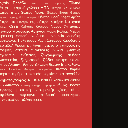
ρχαία Ελλάδα
Εθνικό
Γλώσσα του σώματος
έατρο
ΗΠΑ
Ελληνική γλώσσα
Θέατρο BROADWAY
έατρο Eliart
Θέατρο Άνεσις
Θέατρο Εκάτη
Θέατρο
Θέατρο Οδού Κεφαλληνίας
χνος Τέχνης & Πολιτισμού
Ιστορικά
έατρο ΠΚ
Θέατρο Χυτήριο
Θέατρο Ρεξ
αλία
ΚΘΒΕ
Κύπρος
Μάνος Χατζιδάκις
Καβάφης
έγαρο Μουσικής Αθηνών
Μαρία Κάλλας
Μελίνα
ερκούρη
Μουσείο Ακρόπολης
Μουσείο Μπενάκη
αρθενώνας
Πολυχώρος Vault
Στέφανος Καρυδάκης
εστιβάλ
ήξερες ότι
ακροάσεις
Χρύσα Σπηλιώτη
πόψεις
αστεία
βιβλία
αυτοκτονίες
γλυπτική
εκθέσεις ζωγραφικής
ιαγωνισμοί
εκθέσεις
ζωγραφική
ζώδια
ωτογραφίας
θέατρο OLVIO
έατρο Αλκμήνη
θέατρο Βικτώρια
θέατρο Επί Κολωνώ
θέατρο πορεία
έατρο Πάνθεον
θέατρο Παραμυθίας
καιρός
καταγγελίες
στορικά ευρήματα
καρκίνος
κοινωνικά
ινηματογράφος
κοινωνικά δίκτυα
ουκλοθέατρο
κόμικς
μορφές
κριτική κινηματογράφου
μουσική
κφρασης
ντοκιμαντέρ
ξένος τύπος
αράξενα
περίεργα
πολιτική
προσκλήσεις
υνεντεύξεις
ταλέντα
χορός