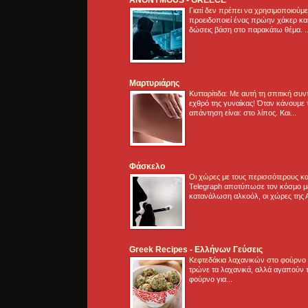
Γιατί δεν πρέπει να χρησιμοποιούμ
προειδοποιεί ένας πρώην χάκερ και
δώσεις βάση στο παρακάτω θέμα. .
Μαρτυριάρης
Κυτταρίτιδα: Με αυτή τη σπιτική συ
εχθρό της γυναίκας! Όταν κάνουμε 
απάντηση είναι: στο λίπος. Και...
Φάσκελο
Οι χώρες με τους περισσότερους κα
Telegraph αποτύπωσε τον κόσμο μ
κατανάλωση αλκοόλ, οι χώρες της 
Greek Recipes - Ελλήνων Γεύσεις
Κεφτεδάκια λαχανικών στο φούρνο
τρώνε τα λαχανικά, αλλά αγαπούν τ
φούρνο για...