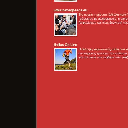
www.newsgreece.eu
Στο αρχείο η μήνυση Χαϊκάλη κατά
-σύμφωνα με πληροφορίες- η μηνυ
Ασφαλίσεων και τέως βουλευτή των
Hellas On Line
Η έλλειψη γυμναστικής ευθύνεται 
επιστήμονες κρούουν τον κώδωνα τ
για την υγεία των παιδιών τους παί