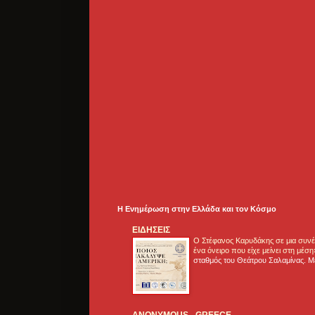
Η Ενημέρωση στην Ελλάδα και τoν Κόσμο
ΕΙΔΗΣΕΙΣ
Ο Στέφανος Καρυδάκης σε μια συνέν
ένα όνειρο που είχε μείνει στη μέσ
σταθμός του Θεάτρου Σαλαμίνας. Με
ANONYMOUS - GREECE