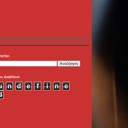
αχτήρι
ας Διαβάζουν
u
n
d
e
f
i
n
e
d