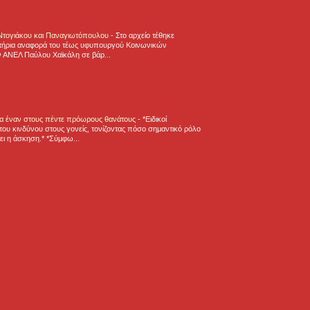
 Ντογιάκου και Παναγιωτόπουλου
-
Στο αρχείο τέθηκε
τήρια αναφορά του τέως υφυπουργού Κοινωνικών
 ΑΝΕΛ Παύλου Χαϊκάλη σε βάρ...
για έναν στους πέντε πρόωρους θανάτους
-
*Ειδικοί
ου κινδύνου στους γονείς, τονίζοντας πόσο σημαντικό ρόλο
ζει η άσκηση.* *Σύμφω...