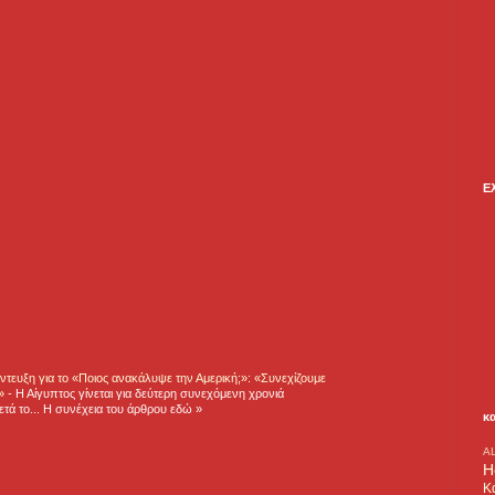
Ε
τευξη για το «Ποιος ανακάλυψε την Αμερική;»: «Συνεχίζουμε
η»
-
Η Αίγυπτος γίνεται για δεύτερη συνεχόμενη χρονιά
τά το... Η συνέχεια του άρθρου εδώ »
κ
A
H
Κ