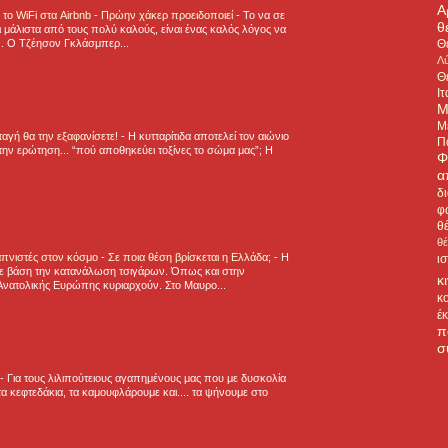
Α
ε το WiFi στα Airbnb - Πρώην χάκερ προειδοποιεί
-
Το να σε
θ
 μάλιστα από τους πολύ καλούς, είναι ένας καλός λόγος να
Θ
.. Ο Τζέησον Γκλάσμπερ...
Λύ
Θ
Ιτ
Μ
Μ
νταγή θα την εξαφανίσετε!
-
H κυτταρίτιδα αποτελεί τον αιώνιο
Π
την ερώτηση... “πού αποθηκεύει τοξίνες το σώμα μας”; Η
Φ
α
δ
φ
θ
θ
πνιστές στον κόσμο - Σε ποια θέση βρίσκεται η Ελλάδα;
-
Η
ι
ε βάση την κατανάλωση τσιγάρων. Όπως και στην
κ
Ανατολικής Ευρώπης κυριαρχούν. Στο Μαυρο...
κ
έ
π
σ
-
Για τους λιλιπούτειους αγαπημένους μας που με δυσκολία
α κεφτεδάκια, τα καμουφλάρουμε και.... τα ψήνουμε στο