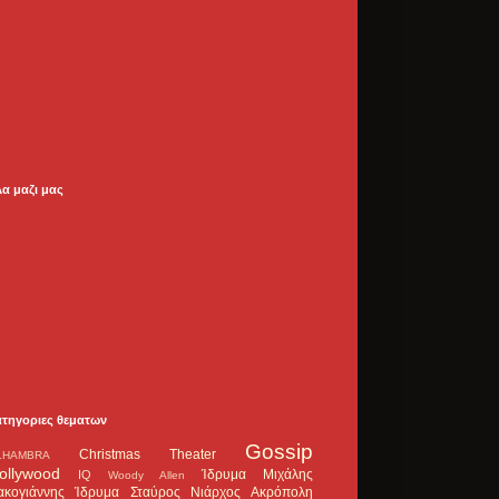
λα μαζι μας
ατηγοριες θεματων
Gossip
Christmas Theater
LHAMBRA
ollywood
Ίδρυμα Μιχάλης
IQ
Woody Allen
ακογιάννης
Ίδρυμα Σταύρος Νιάρχος
Ακρόπολη