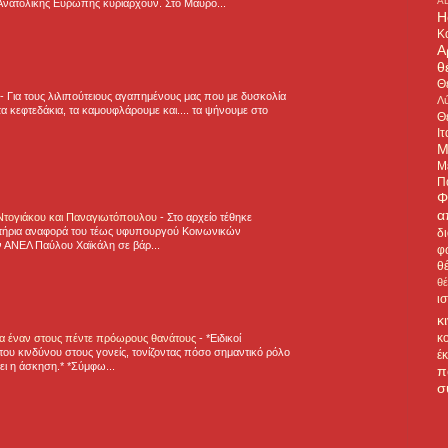
A
Ανατολικής Ευρώπης κυριαρχούν. Στο Μαυρο...
H
Κ
Α
θ
Θ
-
Για τους λιλιπούτειους αγαπημένους μας που με δυσκολία
Λύ
α κεφτεδάκια, τα καμουφλάρουμε και.... τα ψήνουμε στο
Θ
Ιτ
Μ
Μ
Π
Φ
α
 Ντογιάκου και Παναγιωτόπουλου
-
Στο αρχείο τέθηκε
τήρια αναφορά του τέως υφυπουργού Κοινωνικών
δ
 ΑΝΕΛ Παύλου Χαϊκάλη σε βάρ...
φ
θ
θ
ι
κ
κ
για έναν στους πέντε πρόωρους θανάτους
-
*Ειδικοί
ου κινδύνου στους γονείς, τονίζοντας πόσο σημαντικό ρόλο
έ
ζει η άσκηση.* *Σύμφω...
π
σ