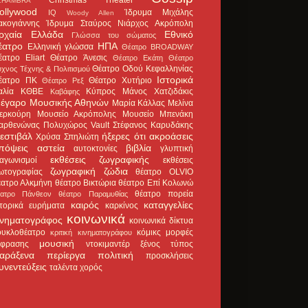
LHAMBRA
ollywood
Ίδρυμα Μιχάλης
IQ
Woody Allen
ακογιάννης
Ίδρυμα Σταύρος Νιάρχος
Ακρόπολη
ρχαία Ελλάδα
Εθνικό
Γλώσσα του σώματος
έατρο
ΗΠΑ
Ελληνική γλώσσα
Θέατρο BROADWAY
έατρο Eliart
Θέατρο Άνεσις
Θέατρο Εκάτη
Θέατρο
Θέατρο Οδού Κεφαλληνίας
χνος Τέχνης & Πολιτισμού
Ιστορικά
έατρο ΠΚ
Θέατρο Χυτήριο
Θέατρο Ρεξ
αλία
ΚΘΒΕ
Κύπρος
Μάνος Χατζιδάκις
Καβάφης
έγαρο Μουσικής Αθηνών
Μαρία Κάλλας
Μελίνα
ερκούρη
Μουσείο Ακρόπολης
Μουσείο Μπενάκη
αρθενώνας
Πολυχώρος Vault
Στέφανος Καρυδάκης
εστιβάλ
ήξερες ότι
ακροάσεις
Χρύσα Σπηλιώτη
πόψεις
αστεία
βιβλία
αυτοκτονίες
γλυπτική
εκθέσεις ζωγραφικής
ιαγωνισμοί
εκθέσεις
ζωγραφική
ζώδια
ωτογραφίας
θέατρο OLVIO
έατρο Αλκμήνη
θέατρο Βικτώρια
θέατρο Επί Κολωνώ
θέατρο πορεία
έατρο Πάνθεον
θέατρο Παραμυθίας
καιρός
καταγγελίες
στορικά ευρήματα
καρκίνος
κοινωνικά
ινηματογράφος
κοινωνικά δίκτυα
ουκλοθέατρο
κόμικς
μορφές
κριτική κινηματογράφου
μουσική
κφρασης
ντοκιμαντέρ
ξένος τύπος
αράξενα
περίεργα
πολιτική
προσκλήσεις
υνεντεύξεις
ταλέντα
χορός