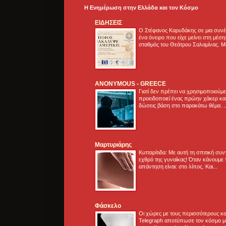
Η Ενημέρωση στην Ελλάδα και τoν Κόσμο
ΕΙΔΗΣΕΙΣ
Ο Στέφανος Καρυδάκης σε μια συνέν
ένα όνειρο που είχε μείνει στη μέσ
σταθμός του Θεάτρου Σαλαμίνας. Με
ANONYMOUS - GREECE
Γιατί δεν πρέπει να χρησιμοποιούμ
προειδοποιεί ένας πρώην χάκερ και
δώσεις βάση στο παρακάτω θέμα. .
Μαρτυριάρης
Κυτταρίτιδα: Με αυτή τη σπιτική συ
εχθρό της γυναίκας! Όταν κάνουμε 
απάντηση είναι: στο λίπος. Και...
Φάσκελο
Οι χώρες με τους περισσότερους κα
Telegraph αποτύπωσε τον κόσμο μ