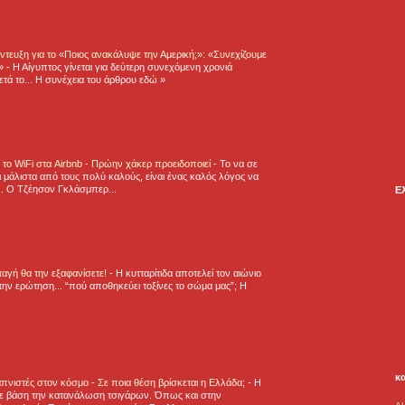
τευξη για το «Ποιος ανακάλυψε την Αμερική;»: «Συνεχίζουμε
η»
-
Η Αίγυπτος γίνεται για δεύτερη συνεχόμενη χρονιά
τά το... Η συνέχεια του άρθρου εδώ »
ε το WiFi στα Airbnb - Πρώην χάκερ προειδοποιεί
-
Το να σε
 μάλιστα από τους πολύ καλούς, είναι ένας καλός λόγος να
.. Ο Τζέησον Γκλάσμπερ...
Ε
νταγή θα την εξαφανίσετε!
-
H κυτταρίτιδα αποτελεί τον αιώνιο
την ερώτηση... “πού αποθηκεύει τοξίνες το σώμα μας”; Η
κ
πνιστές στον κόσμο - Σε ποια θέση βρίσκεται η Ελλάδα;
-
Η
ε βάση την κατανάλωση τσιγάρων. Όπως και στην