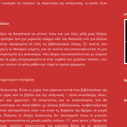
 ευκαιρία να νιώσουν τη συγκίνηση της ανάγνωσης, η οποία είναι
μ
ωλείων
οι τη δυνατότητα να γίνουν, έστω και για λίγο, μέλη μιας Λέσχης
εμπειρία που για μερικούς υπάρχει εδώ και δεκαετίες ενώ για άλλους
ίναι αφιερωμένη σε όλες τις βιβλιοφιλικές λέσχες. Σε εκείνες που
ση ή το θεατρικό κείμενο, και σε εκείνες που επικεντρώνονται σε μια
λογοτεχνία ή η φιλοσοφία: στις λέσχες που καταπιάνονται με κείμενα
νται σε μέρη απομακρυσμένα ή στην καρδιά των μεγάλων πόλεων, στις
ς των οποίων τα μέλη μαθαίνουν τώρα τα πρώτα γράμματα.
.
συμμετέχουν στη δράση
Β
 Ανάγνωσης. Είναι οι χώροι που φέρνουν κοντά τους βιβλιόφιλους της
γο γύρω από το βιβλίο και την ανάγνωση – τόποι ανταλλαγής ιδεών,
ων και ερμηνειών. Οι αναγνώστες και οι αναγνώστριες που θα
Δ
υνατότητα να συναντηθούν με άλλους βιβλιόφιλους, κουβεντιάζοντας
είναι προτεραιότητα όλων και κατά τη διάρκεια της Ημέρας τα μικρά
α. Άλλωστε οι Λέσχες Ανάγνωσης δεν λειτουργούν όπως οι γνωστές
ραγματοποιούνται σε μικρές ομάδες ατόμων. Γι’ αυτό φέτος η Ημέρα θα
οχής, κατόπιν επικοινωνίας για κράτηση θέσης με το εκάστοτε