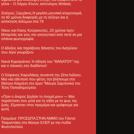
γέλια – Ο Χάρρυ Κλυνν, αστυνόμος Μπέκας
Σταύρος Ξαρχάκος:Η μεγάλη μουσική κληρονομιά,
τα 40 χρόνια διαφοράς με τη σύζυγο και η
απόκτηση διδύμων στα 78
Νίκος και Άλκης Κούρκουλος, 20 χρόνια πριν:
Μπαμπάς και γιος πιο γοητευτικοί από ποτέ σε μια
σπάνια φωτογραφία
Ο άδοξος και παράξενος θάνατος του Αισχύλου
που λίγοι γνωρίζουν
Νανά Καραγιάννη: Η είδηση του "ΘΑΝΑΤΟΥ" της
και ο πανικός στο διαδίκτυο!
Ο Στέφανος Καρυδάκης συναντά την Ζέτα Λιάλιου.
Μια νέα ηθοποιό που φέτος την βλέπουμε στο
Θέατρο Αλκμήνη στο έργο "Μαυρη Σαμπούκα του
Τόλη Παπαδημητρίου
«Πριν ο άνεμος ξεχάσει το όνομά μου» — Μια
παράσταση που μιλά για τη λήθη με το φως της
ζωής. Είμασταν στην πρεμιέρα και γράφουμε για
αυτή
Πρεμιέρα: ΠΡΟΣΩΠΑ ΣΤΗΝ ΑΜΜΟ του Γιάννη
Τσαμαντάκη στο θέατρο ΕΛΕΡ με την Λυδία
Φωτοπούλου