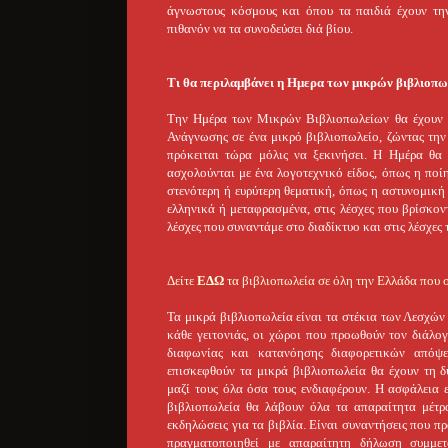
άγνωστους κόσμους και όπου τα παιδιά έχουν την
πιθανόν να τα συνοδεύσει διά βίου.
Τι θα περιλαμβάνει η Ημερα των μικρών βιβλιοπ
Την Ημέρα των Μικρών Βιβλιοπωλείων θα έχουν όλ
Ανάγνωσης σε ένα μικρό βιβλιοπωλείο, ζώντας την 
πρόκειται τώρα μόλις να ξεκινήσει. Η Ημέρα θα ε
ασχολούνται με ένα λογοτεχνικό είδος, όπως η ποίη
στενότερη ή ευρύτερη θεματική, όπως η αστυνομική 
ελληνικά ή μεταφρασμένα, στις λέσχες που βρίσκο
λέσχες που συναντάμε στο διαδίκτυο και στις λέσχε
Δείτε
ΕΔΩ
τα βιβλιοπωλεία σε όλη την Ελλάδα που 
Τα μικρά βιβλιοπωλεία είναι τα στέκια των Λεσχών
κάθε γειτονιάς, οι χώροι που προωθούν τον διάλο
διαφωνίας και κατανόησης διαφορετικών απόψε
επισκεφθούν τα μικρά βιβλιοπωλεία θα έχουν τη δ
μαζί τους όλα όσα τους ενδιαφέρουν. Η ασφάλεια 
βιβλιοπωλεία θα λάβουν όλα τα απαραίτητα μέτρ
εκδηλώσεις για τα βιβλία. Είναι συναντήσεις που π
πραγματοποιηθεί με απαραίτητη δήλωση συμμετ