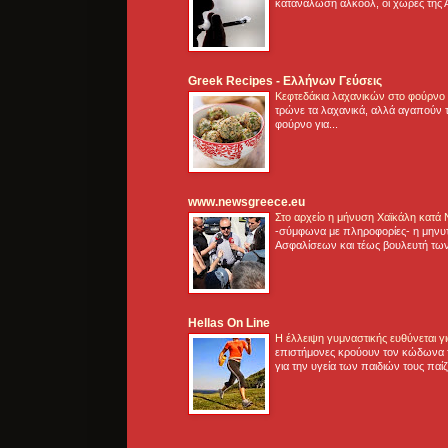
κατανάλωση αλκοόλ, οι χώρες της 
Greek Recipes - Ελλήνων Γεύσεις
Κεφτεδάκια λαχανικών στο φούρνο
τρώνε τα λαχανικά, αλλά αγαπούν τ
φούρνο για...
www.newsgreece.eu
Στο αρχείο η μήνυση Χαϊκάλη κατά
-σύμφωνα με πληροφορίες- η μηνυ
Ασφαλίσεων και τέως βουλευτή των
Hellas On Line
Η έλλειψη γυμναστικής ευθύνεται 
επιστήμονες κρούουν τον κώδωνα τ
για την υγεία των παιδιών τους παί