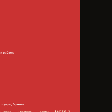
λα μαζι μας
ατηγοριες θεματων
Gossip
Christmas Theater