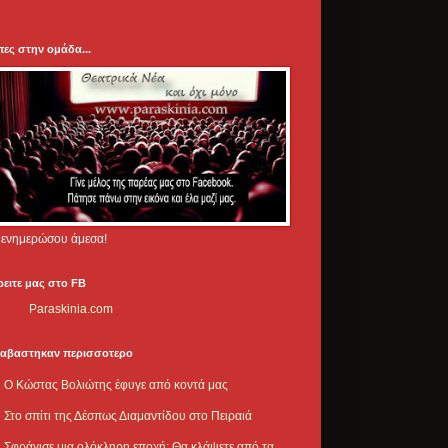
πες στην ομάδα...
.. ενημερώσου άμεσα!
ρειτε μας στο FB
Paraskinia.com
ιαβαστηκαν περισσοτερο
Ο Κώστας Βολιώτης έφυγε από κοντά μας
Στο σπίτι της Δέσπως Διαμαντίδου στο Πειραιά
Σφράγισε μια ολόκληρη εποχή: Θα κλάψετε από τα