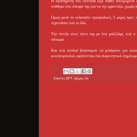
Η αγαπημένη του Πιπίτσα είχε πάθει συνεχόμενα 
στάθηκε στο πλευρό της για να την φροντίζει, χωρίς 
Όμως μετά το τελευταίο εγκεφαλικό, 5 μέρες πριν,
περνούσαν και οι δύο.
Την έπνιξε στον ύπνο της με ένα μαξιλάρι, ενώ ο
πάτωμα.
Και ενώ πολλοί βιάστηκαν να μιλήσουν για οικογ
κουτσομπολιά, αφήνοντας ένα συγκινητικό σημείωμ
Ετικέτες
ΕΡΤ
,
ήξερες ότι