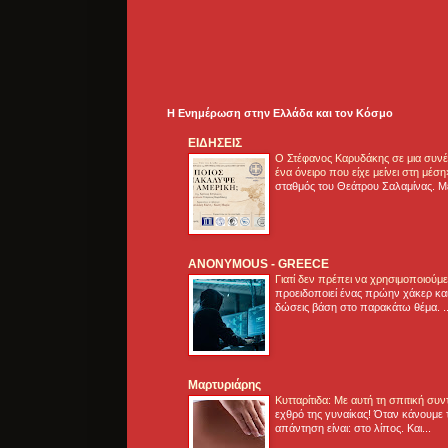
Η Ενημέρωση στην Ελλάδα και τoν Κόσμο
ΕΙΔΗΣΕΙΣ
Ο Στέφανος Καρυδάκης σε μια συνέν
ένα όνειρο που είχε μείνει στη μέσ
σταθμός του Θεάτρου Σαλαμίνας. Με
ANONYMOUS - GREECE
Γιατί δεν πρέπει να χρησιμοποιούμ
προειδοποιεί ένας πρώην χάκερ και
δώσεις βάση στο παρακάτω θέμα. .
Μαρτυριάρης
Κυτταρίτιδα: Με αυτή τη σπιτική συ
εχθρό της γυναίκας! Όταν κάνουμε 
απάντηση είναι: στο λίπος. Και...