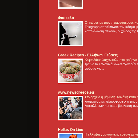
Φάσκελο
Οι χώρες με τους περισσότερους κα
Telegraph αποτύπωσε τον κόσμο μ
κατανάλωση αλκοόλ, οι χώρες της 
Greek Recipes - Ελλήνων Γεύσεις
Κεφτεδάκια λαχανικών στο φούρνο
τρώνε τα λαχανικά, αλλά αγαπούν τ
φούρνο για...
www.newsgreece.eu
Στο αρχείο η μήνυση Χαϊκάλη κατά
-σύμφωνα με πληροφορίες- η μηνυ
Ασφαλίσεων και τέως βουλευτή των
Hellas On Line
Η έλλειψη γυμναστικής ευθύνεται 