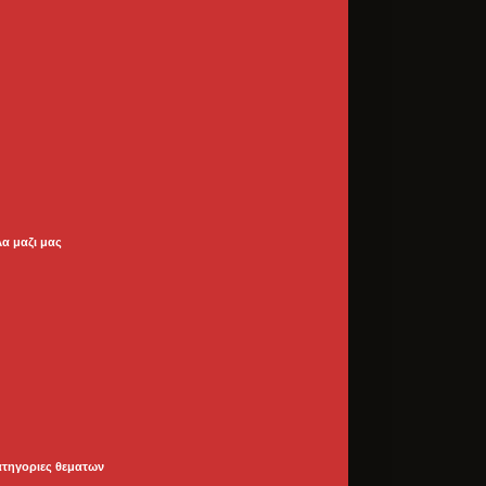
λα μαζι μας
ατηγοριες θεματων