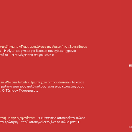
τευξη για το «Ποιος ανακάλυψε την Αμερική;»: «Συνεχίζουμε
η»
-
Η Αίγυπτος γίνεται για δεύτερη συνεχόμενη χρονιά
τά το... Η συνέχεια του άρθρου εδώ »
Ε
ε το WiFi στα Airbnb - Πρώην χάκερ προειδοποιεί
-
Το να σε
 μάλιστα από τους πολύ καλούς, είναι ένας καλός λόγος να
.. Ο Τζέησον Γκλάσμπερ...
νταγή θα την εξαφανίσετε!
-
H κυτταρίτιδα αποτελεί τον αιώνιο
την ερώτηση... “πού αποθηκεύει τοξίνες το σώμα μας”; Η
κ