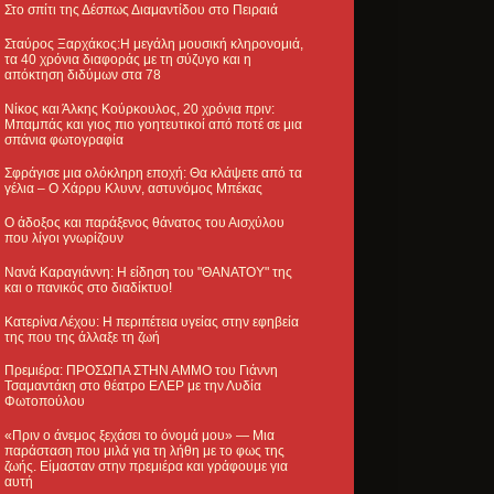
Στο σπίτι της Δέσπως Διαμαντίδου στο Πειραιά
Σταύρος Ξαρχάκος:Η μεγάλη μουσική κληρονομιά,
τα 40 χρόνια διαφοράς με τη σύζυγο και η
απόκτηση διδύμων στα 78
Νίκος και Άλκης Κούρκουλος, 20 χρόνια πριν:
Μπαμπάς και γιος πιο γοητευτικοί από ποτέ σε μια
σπάνια φωτογραφία
Σφράγισε μια ολόκληρη εποχή: Θα κλάψετε από τα
γέλια – Ο Χάρρυ Κλυνν, αστυνόμος Μπέκας
Ο άδοξος και παράξενος θάνατος του Αισχύλου
που λίγοι γνωρίζουν
Νανά Καραγιάννη: Η είδηση του "ΘΑΝΑΤΟΥ" της
και ο πανικός στο διαδίκτυο!
Κατερίνα Λέχου: Η περιπέτεια υγείας στην εφηβεία
της που της άλλαξε τη ζωή
Πρεμιέρα: ΠΡΟΣΩΠΑ ΣΤΗΝ ΑΜΜΟ του Γιάννη
Τσαμαντάκη στο θέατρο ΕΛΕΡ με την Λυδία
Φωτοπούλου
«Πριν ο άνεμος ξεχάσει το όνομά μου» — Μια
παράσταση που μιλά για τη λήθη με το φως της
ζωής. Είμασταν στην πρεμιέρα και γράφουμε για
αυτή