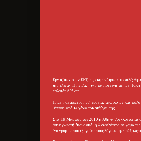
Εργαζόταν στην ΕΡΤ, ως εκφωνήτρια και επιλέχθηκε 
την έλεγαν Πιπίτσα, ήταν παντρεμένη με τον Τάκη 
παλαιάς Αθήνας.
Ήταν παντρεμένοι 67 χρόνια, αχώριστοι και πολύ
"έφυγε" από τα χέρια του συζύγου της.
Στις 19 Μαρτίου του 2010 η Αθήνα συγκλονίζεται 
έγινε γνωστή έκανε ακόμη δυσκολότερο το χαμό της
ένα γράμμα που εξηγούσε τους λόγους της πράξεως τ