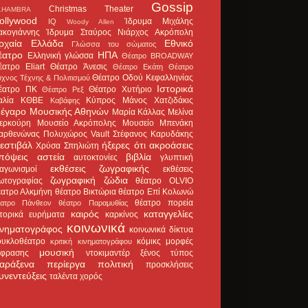
Gossip
Christmas Theater
LHAMBRA
ollywood
Ίδρυμα Μιχάλης
IQ
Woody Allen
ακογιάννης
Ίδρυμα Σταύρος Νιάρχος
Ακρόπολη
ρχαία Ελλάδα
Εθνικό
Γλώσσα του σώματος
έατρο
ΗΠΑ
Ελληνική γλώσσα
Θέατρο BROADWAY
έατρο Eliart
Θέατρο Άνεσις
Θέατρο Εκάτη
Θέατρο
Θέατρο Οδού Κεφαλληνίας
χνος Τέχνης & Πολιτισμού
Ιστορικά
έατρο ΠΚ
Θέατρο Χυτήριο
Θέατρο Ρεξ
αλία
ΚΘΒΕ
Κύπρος
Μάνος Χατζιδάκις
Καβάφης
έγαρο Μουσικής Αθηνών
Μαρία Κάλλας
Μελίνα
ερκούρη
Μουσείο Ακρόπολης
Μουσείο Μπενάκη
αρθενώνας
Πολυχώρος Vault
Στέφανος Καρυδάκης
εστιβάλ
ήξερες ότι
ακροάσεις
Χρύσα Σπηλιώτη
πόψεις
αστεία
βιβλία
αυτοκτονίες
γλυπτική
εκθέσεις ζωγραφικής
ιαγωνισμοί
εκθέσεις
ζωγραφική
ζώδια
ωτογραφίας
θέατρο OLVIO
έατρο Αλκμήνη
θέατρο Βικτώρια
θέατρο Επί Κολωνώ
θέατρο πορεία
έατρο Πάνθεον
θέατρο Παραμυθίας
καιρός
καταγγελίες
στορικά ευρήματα
καρκίνος
κοινωνικά
ινηματογράφος
κοινωνικά δίκτυα
ουκλοθέατρο
κόμικς
μορφές
κριτική κινηματογράφου
μουσική
κφρασης
ντοκιμαντέρ
ξένος τύπος
αράξενα
περίεργα
πολιτική
προσκλήσεις
υνεντεύξεις
ταλέντα
χορός