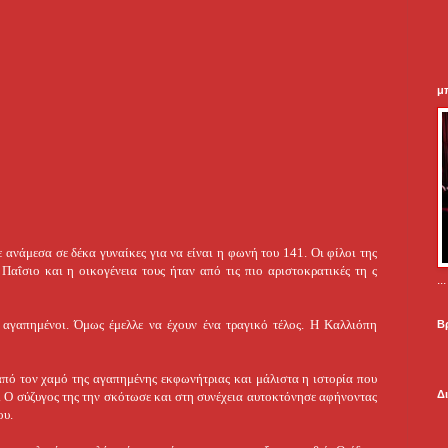
μ
ανάμεσα σε δέκα γυναίκες για να είναι η φωνή του 141. Οι φίλοι της
Παΐσιο και η οικογένεια τους ήταν από τις πιο αριστοκρατικές τη ς
.
 αγαπημένοι. Όμως έμελλε να έχουν ένα τραγικό τέλος. Η Καλλιόπη
Β
από τον χαμό της αγαπημένης εκφωνήτριας και μάλιστα η ιστορία που
Δ
. Ο σύζυγος της την σκότωσε και στη συνέχεια αυτοκτόνησε αφήνοντας
ου.