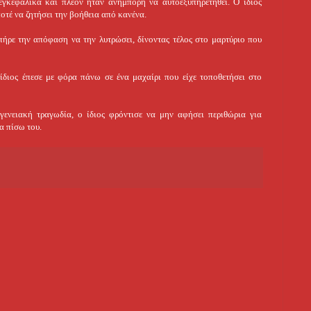
εγκεφαλικά και πλέον ήταν ανήμπορη να αυτοεξυπηρετηθεί. Ο ίδιος
ποτέ να ζητήσει την βοήθεια από κανένα.
 πήρε την απόφαση να την λυτρώσει, δίνοντας τέλος στο μαρτύριο που
 ίδιος έπεσε με φόρα πάνω σε ένα μαχαίρι που είχε τοποθετήσει στο
ενειακή τραγωδία, ο ίδιος φρόντισε να μην αφήσει περιθώρια για
α πίσω του.