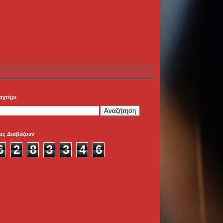
αχτήρι
ας Διαβάζουν
6
2
8
3
3
4
6