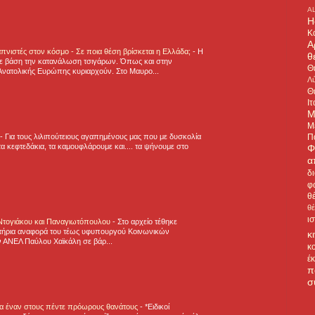
A
H
Κ
Α
πνιστές στον κόσμο - Σε ποια θέση βρίσκεται η Ελλάδα;
-
Η
θ
ε βάση την κατανάλωση τσιγάρων. Όπως και στην
Θ
Ανατολικής Ευρώπης κυριαρχούν. Στο Μαυρο...
Λύ
Θ
Ιτ
Μ
Μ
Π
-
Για τους λιλιπούτειους αγαπημένους μας που με δυσκολία
α κεφτεδάκια, τα καμουφλάρουμε και.... τα ψήνουμε στο
Φ
α
δ
φ
θ
θ
ι
 Ντογιάκου και Παναγιωτόπουλου
-
Στο αρχείο τέθηκε
τήρια αναφορά του τέως υφυπουργού Κοινωνικών
κ
 ΑΝΕΛ Παύλου Χαϊκάλη σε βάρ...
κ
έ
π
σ
για έναν στους πέντε πρόωρους θανάτους
-
*Ειδικοί