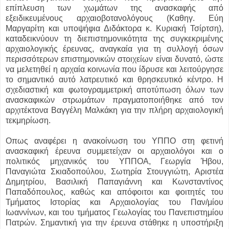
επίπλευση των χωμάτων της ανασκαφής από
εξειδικευμένους αρχαιοβοτανολόγους (Καθηγ. Εύη
Μαργαρίτη και υποψήφια Διδάκτορα κ. Κυριακή Τσίρτση),
καταδεικνύουν τη διεπιστημονικότητα της συγκεκριμένης
αρχαιολογικής έρευνας, αναγκαία για τη συλλογή όσων
περισσότερων επιστημονικών στοιχείων είναι δυνατό, ώστε
να μελετηθεί η αρχαία κοινωνία που ίδρυσε και λειτούργησε
το σημαντικό αυτό λατρευτικό και θρησκευτικό κέντρο. Η
σχεδιαστική και φωτογραμμετρική αποτύπωση όλων των
ανασκαφικών στρωμάτων πραγματοποιήθηκε από τον
αρχιτέκτονα Βαγγέλη Μαλκάκη για την πλήρη αρχαιολογική
τεκμηρίωση.
Οπως αναφέρει η ανακοίνωση του ΥΠΠΟ στη φετινή
ανασκαφική έρευνα συμμετείχαν οι αρχαιολόγοι και ο
πολιτικός μηχανικός του ΥΠΠΟΑ, Γεωργία Ήβου,
Παναγιώτα Σκιαδοπούλου, Σωτηρία Στουγγιώτη, Αριστέα
Δημητρίου, Βασιλική Παπαγιάννη και Κωνσταντίνος
Παπαδόπουλος, καθώς και απόφοιτοι και φοιτητές του
Τμήματος Ιστορίας και Αρχαιολογίας του Παν/μίου
Ιωαννίνων, και του τμήματος Γεωλογίας του Πανεπιστημίου
Πατρών. Σημαντική για την έρευνα στάθηκε η υποστήριξη