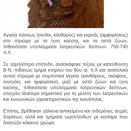
Αγγεία πόσεως (σκύfοι, κάνθαρος) και εκροής (αμφορίσκος)
στο στρώμα με τα ίχνη καύσης και τα οστά ζώων,
πιθανότατα υπολείμματα λατρευτικών δείπνων. 750-740
π.Χ.
Σε χαμηλότερο επίπεδο, ανασκάφηκε τοίχος με κατεύθυνση
Β-Ν, πιθανώς τμήμα κτηρίου του 8ου αι. π.Χ και ανατολικά
αυτού στρώμα με συμποτικά αγγεία (κανθάρους, σκύφους,
οινοχόες και αμφορίσκο), μαζί με οστά ζώων και ίχνη
καύσης, πιθανότατα υπολείμματα λατρευτικών δείπνων,
στοιχείο ιδιαίτερο σημαντικό για τη μελέτη των λατρευτικών
και κοινωνικών χαρακτηριστικών της κοινότητας.
Επίσης, βρέθηκαν χάλκινα αντικείμενα και σιδερένιες αιχμές
δοράτων, αλλά και τμήματα ωμοπλίνθων με κονίαμα που
διασώζει κόκκινο χρώμα.