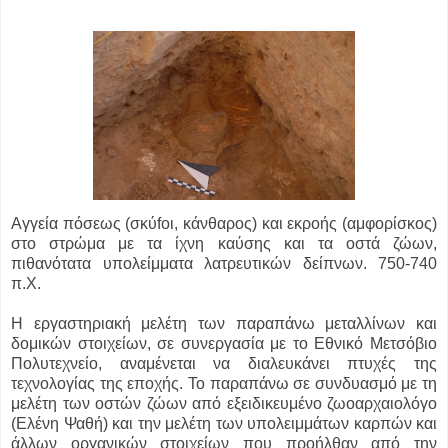
Αγγεία πόσεως (σκύfοι, κάνθαρος) και εκροής (αμφορίσκος)
στο στρώμα με τα ίχνη καύσης και τα οστά ζώων,
πιθανότατα υπολείμματα λατρευτικών δείπνων. 750-740
π.Χ.
Η εργαστηριακή μελέτη των παραπάνω μεταλλίνων και
δομικών στοιχείων, σε συνεργασία με το Εθνικό Μετσόβιο
Πολυτεχνείο, αναμένεται να διαλευκάνει πτυχές της
τεχνολογίας της εποχής. Το παραπάνω σε συνδυασμό με τη
μελέτη των οστών ζώων από εξειδικευμένο ζωοαρχαιολόγο
(Ελένη Ψαθή) και την μελέτη των υπολειμμάτων καρπών και
άλλων οργανικών στοιχείων που προήλθαν από την