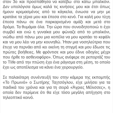
στον 3ο και προσπάθησα να κατέβω στο κάτω μπαλκόνι.
Δεν υπολόγισα όμως καλά τις κινήσεις μου και έτσι όπως
ήμουν κρεμασμένος από τα κάγκελα, ένιωσα να μην με
κρατάνε τα χέρια μου και έπεσα στο κενό. Για καλή μου τύχη
έπεσα πάνω σε ένα παρκαρισμένο αμάξι και μετά στο
δρόμο. Τα θυμάμαι όλα. Την ώρα που συνειδητοποιώ τι έχει
συμβεί και ενώ η γυναίκα μου φώναζε από το μπαλκόνι,
νιώθω από πάνω μου μια κοπέλα να μου κρατάει το κεφάλι
και να μου λέει να μην κουνηθώ. Ήταν μια νοσηλεύτρια που
έτυχε να περνάει από κει εκείνη τη στιγμή και μου έδωσε τις
πρώτες βοήθειες. Με φρόντισε και μου έδινε οδηγίες μέχρι
που ήρθε το ασθενοφόρο». Όπως ανέφερε σε ρεπορτάζ του
το Tlife από την πτώση έχει ένα ράγισμα στη μέση, το οποίο
έχει ως αποτέλεσμα να κάνει ένα χειρουργείο.
Σε παλαιότερη συνέντευξή του στην κάμερα της εκπομπής
«Το Πρωινό» ο Σωτήρης Ταχτσόγλου, είχε μιλήσει για τα
παιδικά του χρόνια και για τη σειρά «Άγριες Μέλισσες», η
οποία δεν περίμενε ότι θα είχε τόσο μεγάλη απήχηση στο
τηλεοπτικό κοινό.