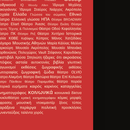
ollywood
Ίδρυμα Μιχάλης
IQ
Woody Allen
ακογιάννης
Ίδρυμα Σταύρος Νιάρχος
Ακρόπολη
ρχαία Ελλάδα
Εθνικό
Γλώσσα του σώματος
έατρο
ΗΠΑ
Ελληνική γλώσσα
Θέατρο BROADWAY
έατρο Eliart
Θέατρο Άνεσις
Θέατρο Εκάτη
Θέατρο
Θέατρο Οδού Κεφαλληνίας
χνος Τέχνης & Πολιτισμού
Ιστορικά
έατρο ΠΚ
Θέατρο Χυτήριο
Θέατρο Ρεξ
αλία
ΚΘΒΕ
Κύπρος
Μάνος Χατζιδάκις
Καβάφης
έγαρο Μουσικής Αθηνών
Μαρία Κάλλας
Μελίνα
ερκούρη
Μουσείο Ακρόπολης
Μουσείο Μπενάκη
αρθενώνας
Πολυχώρος Vault
Στέφανος Καρυδάκης
εστιβάλ
ήξερες ότι
ακροάσεις
Χρύσα Σπηλιώτη
πόψεις
αστεία
βιβλία
αυτοκτονίες
γλυπτική
εκθέσεις ζωγραφικής
ιαγωνισμοί
εκθέσεις
ζωγραφική
ζώδια
ωτογραφίας
θέατρο OLVIO
έατρο Αλκμήνη
θέατρο Βικτώρια
θέατρο Επί Κολωνώ
θέατρο πορεία
έατρο Πάνθεον
θέατρο Παραμυθίας
καιρός
καταγγελίες
στορικά ευρήματα
καρκίνος
κοινωνικά
ινηματογράφος
κοινωνικά δίκτυα
ουκλοθέατρο
κόμικς
μορφές
κριτική κινηματογράφου
μουσική
κφρασης
ντοκιμαντέρ
ξένος τύπος
αράξενα
περίεργα
πολιτική
προσκλήσεις
υνεντεύξεις
ταλέντα
χορός