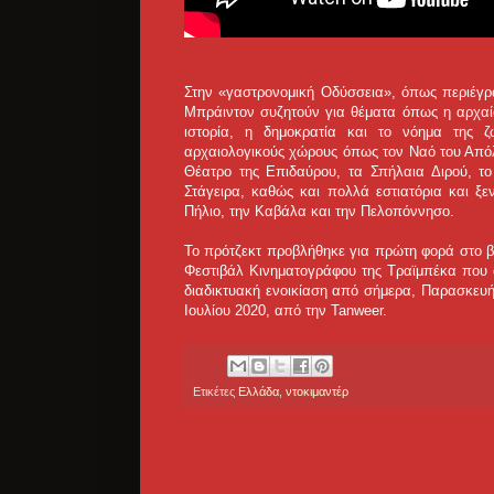
Στην «γαστρονομική Οδύσσεια», όπως περιέγρα
Μπράιντον συζητούν για θέματα όπως η αρχαία
ιστορία, η δημοκρατία και το νόημα της 
αρχαιολογικούς χώρους όπως τον Ναό του Απόλ
Θέατρο της Επιδαύρου, τα Σπήλαια Διρού, τ
Στάγειρα, καθώς και πολλά εστιατόρια και ξε
Πήλιο, την Καβάλα και την Πελοπόννησο.
Το πρότζεκτ προβλήθηκε για πρώτη φορά στο βρ
Φεστιβάλ Κινηματογράφου της Τραϊμπέκα που α
διαδικτυακή ενοικίαση από σήμερα, Παρασκευή
Ιουλίου 2020, από την Tanweer.
Ετικέτες
Ελλάδα
,
ντοκιμαντέρ