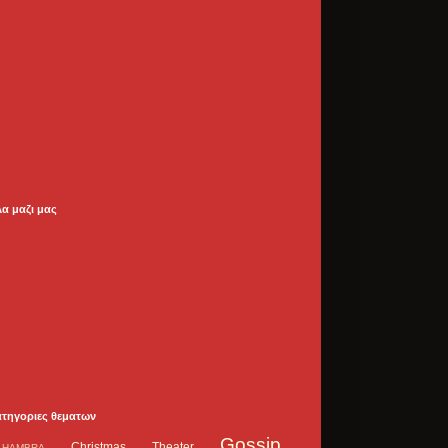
λα μαζι μας
ατηγοριες θεματων
Gossip
Christmas Theater
LHAMBRA