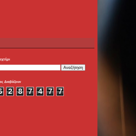
αχτήρι
ας Διαβάζουν
6
2
8
7
4
7
7