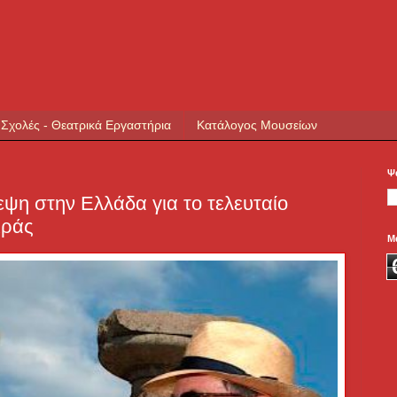
 Σχολές - Θεατρικά Εργαστήρια
Κατάλογος Μουσείων
Ψ
εψη στην Ελλάδα για το τελευταίο
ιράς
Μ