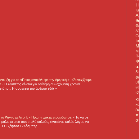
H
Κ
Α
θ
Θ
Λύ
Θ
Ιτ
Μ
Μ
Π
Φ
α
δ
φ
τευξη για το «Ποιος ανακάλυψε την Αμερική;»: «Συνεχίζουμε
θ
η»
-
Η Αίγυπτος γίνεται για δεύτερη συνεχόμενη χρονιά
θ
τά το... Η συνέχεια του άρθρου εδώ »
ι
κ
κ
έ
π
ε το WiFi στα Airbnb - Πρώην χάκερ προειδοποιεί
-
Το να σε
σ
 μάλιστα από τους πολύ καλούς, είναι ένας καλός λόγος να
.. Ο Τζέησον Γκλάσμπερ...