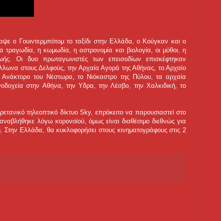
ψε ο Γουιντερμπότομ το ταξίδι στην Ελλάδα, ο Κούγκαν και ο
 τραγωδία, η κωμωδία, η αστρονομία και βιολογία, οι μύθοι, η
ζωής. Οι δυο πρωταγωνιστές των επεισοδίων επισκέφτηκαν
λωνα στους Δελφούς, την Αρχαία Αγορά της Αθήνας, το Αρχαίο
ο Ανάκτορο του Νέστωρα, το Νιόκαστρο της Πύλου, τα αρχαία
νοδοχεία στην Αθήνα, την Υδρα, την Λέσβο, την Χαλκιδική, το
ετανικό τηλεοπτικό δίκτυο Sky, επρόκειτο να παρουσιαστεί στο
ναβλήθηκε λόγω κορονοϊού, όμως είναι διαθέσιμο διεθνώς για
. Στην Ελλάδα, θα κυκλοφορήσει στους κινηματογράφους στις 2