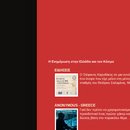
Η Ενημέρωση στην Ελλάδα και τoν Κόσμο
ΕΙΔΗΣΕΙΣ
Ο Στέφανος Καρυδάκης σε μια συνέν
ένα όνειρο που είχε μείνει στη μέσ
σταθμός του Θεάτρου Σαλαμίνας. Με
ANONYMOUS - GREECE
Γιατί δεν πρέπει να χρησιμοποιούμ
προειδοποιεί ένας πρώην χάκερ και
δώσεις βάση στο παρακάτω θέμα. .