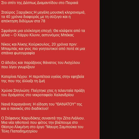
Στο σπίτι της Δέσπως Διαμαντίδου στο Πειραιά
Σταύρος Ξαρχάκος:Η μεγάλη μουσική κληρονομιά,
τα 40 χρόνια διαφοράς με τη σύζυγο και η
απόκτηση διδύμων στα 78
Σφράγισε μια ολόκληρη εποχή: Θα κλάψετε από τα
γέλια – Ο Χάρρυ Κλυνν, αστυνόμος Μπέκας
Νίκος και Άλκης Κούρκουλος, 20 χρόνια πριν:
Μπαμπάς και γιος πιο γοητευτικοί από ποτέ σε μια
σπάνια φωτογραφία
Ο άδοξος και παράξενος θάνατος του Αισχύλου
που λίγοι γνωρίζουν
Κατερίνα Λέχου: Η περιπέτεια υγείας στην εφηβεία
της που της άλλαξε τη ζωή
Χρύσα Σπηλιώτη: Παίχτηκε χτες η τελευταία πράξη
του δράματος στο νεκροταφείο Χαλανδρίου
Νανά Καραγιάννη: Η είδηση του "ΘΑΝΑΤΟΥ" της
και ο πανικός στο διαδίκτυο!
Ο Στέφανος Καρυδάκης συναντά την Ζέτα Λιάλιου.
Μια νέα ηθοποιό που φέτος την βλέπουμε στο
Θέατρο Αλκμήνη στο έργο "Μαυρη Σαμπούκα του
Τόλη Παπαδημητρίου