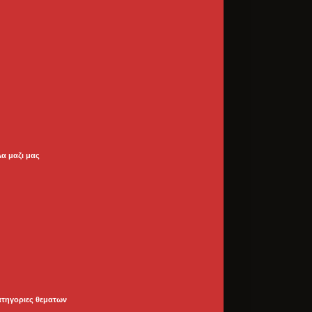
λα μαζι μας
ατηγοριες θεματων