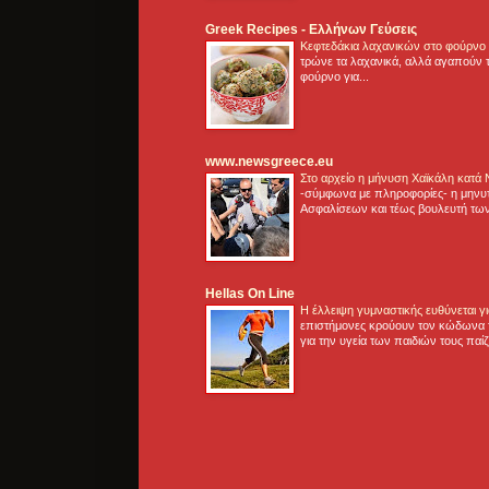
Greek Recipes - Ελλήνων Γεύσεις
Κεφτεδάκια λαχανικών στο φούρνο
τρώνε τα λαχανικά, αλλά αγαπούν τ
φούρνο για...
www.newsgreece.eu
Στο αρχείο η μήνυση Χαϊκάλη κατά
-σύμφωνα με πληροφορίες- η μηνυ
Ασφαλίσεων και τέως βουλευτή των
Hellas On Line
Η έλλειψη γυμναστικής ευθύνεται 
επιστήμονες κρούουν τον κώδωνα τ
για την υγεία των παιδιών τους παί