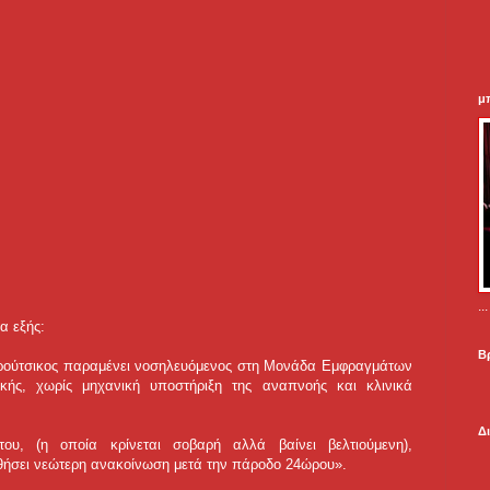
μ
.
α εξής:
Β
ικρούτσικος παραμένει νοσηλευόμενος στη Μονάδα Εμφραγμάτων
ικής, χωρίς μηχανική υποστήριξη της αναπνοής και κλινικά
Δ
ου, (η οποία κρίνεται σοβαρή αλλά βαίνει βελτιούμενη),
υθήσει νεώτερη ανακοίνωση μετά την πάροδο 24ώρου».