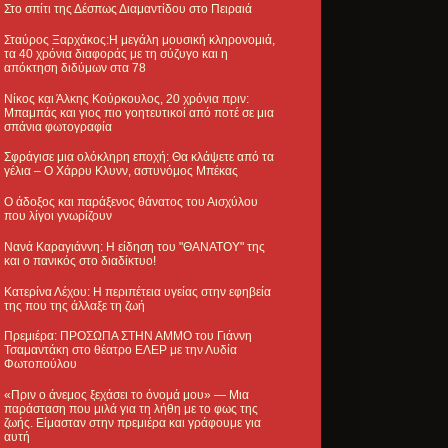
Στο σπίτι της Δέσπως Διαμαντίδου στο Πειραιά
Σταύρος Ξαρχάκος:Η μεγάλη μουσική κληρονομιά,
τα 40 χρόνια διαφοράς με τη σύζυγο και η
απόκτηση διδύμων στα 78
Νίκος και Άλκης Κούρκουλος, 20 χρόνια πριν:
Μπαμπάς και γιος πιο γοητευτικοί από ποτέ σε μια
σπάνια φωτογραφία
Σφράγισε μια ολόκληρη εποχή: Θα κλάψετε από τα
γέλια – Ο Χάρρυ Κλυνν, αστυνόμος Μπέκας
Ο άδοξος και παράξενος θάνατος του Αισχύλου
που λίγοι γνωρίζουν
Νανά Καραγιάννη: Η είδηση του "ΘΑΝΑΤΟΥ" της
και ο πανικός στο διαδίκτυο!
Κατερίνα Λέχου: Η περιπέτεια υγείας στην εφηβεία
της που της άλλαξε τη ζωή
Πρεμιέρα: ΠΡΟΣΩΠΑ ΣΤΗΝ ΑΜΜΟ του Γιάννη
Τσαμαντάκη στο θέατρο ΕΛΕΡ με την Λυδία
Φωτοπούλου
«Πριν ο άνεμος ξεχάσει το όνομά μου» — Μια
παράσταση που μιλά για τη λήθη με το φως της
ζωής. Είμασταν στην πρεμιέρα και γράφουμε για
αυτή