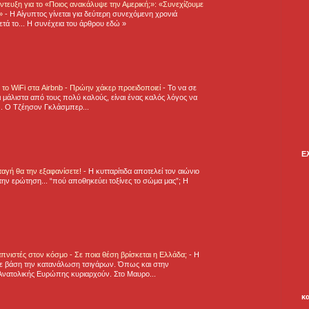
τευξη για το «Ποιος ανακάλυψε την Αμερική;»: «Συνεχίζουμε
η»
-
Η Αίγυπτος γίνεται για δεύτερη συνεχόμενη χρονιά
τά το... Η συνέχεια του άρθρου εδώ »
ε το WiFi στα Airbnb - Πρώην χάκερ προειδοποιεί
-
Το να σε
 μάλιστα από τους πολύ καλούς, είναι ένας καλός λόγος να
.. Ο Τζέησον Γκλάσμπερ...
Ε
νταγή θα την εξαφανίσετε!
-
H κυτταρίτιδα αποτελεί τον αιώνιο
την ερώτηση... “πού αποθηκεύει τοξίνες το σώμα μας”; Η
πνιστές στον κόσμο - Σε ποια θέση βρίσκεται η Ελλάδα;
-
Η
ε βάση την κατανάλωση τσιγάρων. Όπως και στην
Ανατολικής Ευρώπης κυριαρχούν. Στο Μαυρο...
κ