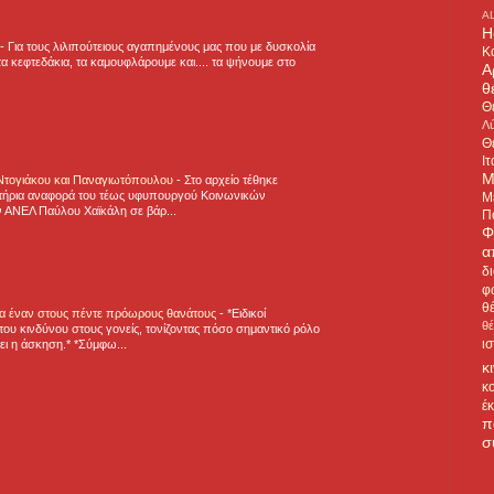
A
H
-
Για τους λιλιπούτειους αγαπημένους μας που με δυσκολία
Κ
α κεφτεδάκια, τα καμουφλάρουμε και.... τα ψήνουμε στο
Α
θ
Θ
Λύ
Θ
Ιτ
Μ
 Ντογιάκου και Παναγιωτόπουλου
-
Στο αρχείο τέθηκε
τήρια αναφορά του τέως υφυπουργού Κοινωνικών
Μ
 ΑΝΕΛ Παύλου Χαϊκάλη σε βάρ...
Π
Φ
α
δ
φ
θ
για έναν στους πέντε πρόωρους θανάτους
-
*Ειδικοί
θ
ου κινδύνου στους γονείς, τονίζοντας πόσο σημαντικό ρόλο
ι
ζει η άσκηση.* *Σύμφω...
κ
κ
έ
π
σ