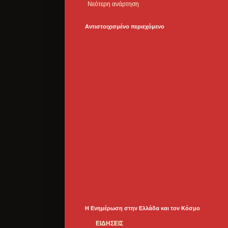
Νεότερη ανάρτηση
Αντιστοιχισμένο περιεχόμενο
Η Ενημέρωση στην Ελλάδα και τoν Κόσμο
ΕΙΔΗΣΕΙΣ