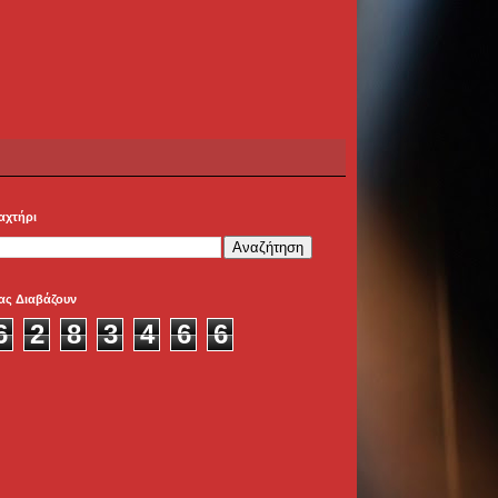
αχτήρι
ας Διαβάζουν
6
2
8
3
4
6
6