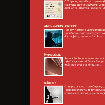
Ο Στέφανος Καρυδάκης σε μια συνέν
ένα όνειρο που είχε μείνει στη μέσ
σταθμός του Θεάτρου Σαλαμίνας. Με
ANONYMOUS - GREECE
Γιατί δεν πρέπει να χρησιμοποιούμ
προειδοποιεί ένας πρώην χάκερ και
δώσεις βάση στο παρακάτω θέμα. .
Μαρτυριάρης
Κυτταρίτιδα: Με αυτή τη σπιτική συ
εχθρό της γυναίκας! Όταν κάνουμε 
απάντηση είναι: στο λίπος. Και...
Φάσκελο
Οι χώρες με τους περισσότερους κα
Telegraph αποτύπωσε τον κόσμο μ
κατανάλωση αλκοόλ, οι χώρες της 