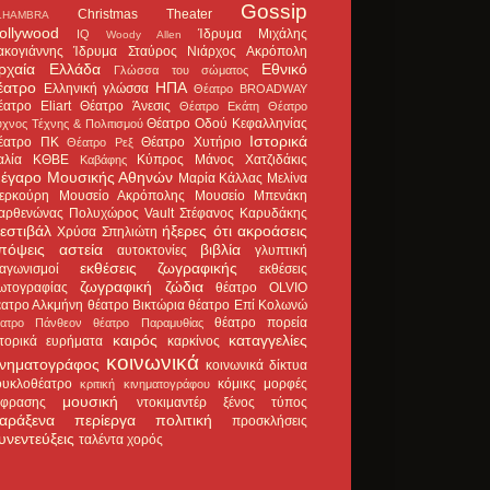
Gossip
Christmas Theater
LHAMBRA
ollywood
Ίδρυμα Μιχάλης
IQ
Woody Allen
ακογιάννης
Ίδρυμα Σταύρος Νιάρχος
Ακρόπολη
ρχαία Ελλάδα
Εθνικό
Γλώσσα του σώματος
έατρο
ΗΠΑ
Ελληνική γλώσσα
Θέατρο BROADWAY
έατρο Eliart
Θέατρο Άνεσις
Θέατρο Εκάτη
Θέατρο
Θέατρο Οδού Κεφαλληνίας
χνος Τέχνης & Πολιτισμού
Ιστορικά
έατρο ΠΚ
Θέατρο Χυτήριο
Θέατρο Ρεξ
αλία
ΚΘΒΕ
Κύπρος
Μάνος Χατζιδάκις
Καβάφης
έγαρο Μουσικής Αθηνών
Μαρία Κάλλας
Μελίνα
ερκούρη
Μουσείο Ακρόπολης
Μουσείο Μπενάκη
αρθενώνας
Πολυχώρος Vault
Στέφανος Καρυδάκης
εστιβάλ
ήξερες ότι
ακροάσεις
Χρύσα Σπηλιώτη
πόψεις
αστεία
βιβλία
αυτοκτονίες
γλυπτική
εκθέσεις ζωγραφικής
ιαγωνισμοί
εκθέσεις
ζωγραφική
ζώδια
ωτογραφίας
θέατρο OLVIO
έατρο Αλκμήνη
θέατρο Βικτώρια
θέατρο Επί Κολωνώ
θέατρο πορεία
έατρο Πάνθεον
θέατρο Παραμυθίας
καιρός
καταγγελίες
στορικά ευρήματα
καρκίνος
κοινωνικά
ινηματογράφος
κοινωνικά δίκτυα
ουκλοθέατρο
κόμικς
μορφές
κριτική κινηματογράφου
μουσική
κφρασης
ντοκιμαντέρ
ξένος τύπος
αράξενα
περίεργα
πολιτική
προσκλήσεις
υνεντεύξεις
ταλέντα
χορός