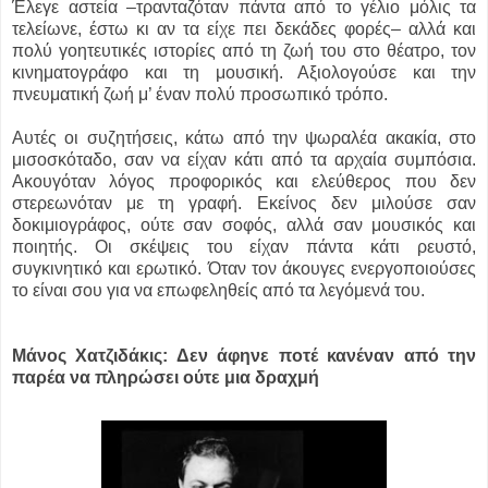
Έλεγε αστεία –τρανταζόταν πάντα από το γέλιο μόλις τα
τελείωνε, έστω κι αν τα είχε πει δεκάδες φορές– αλλά και
πολύ γοητευτικές ιστορίες από τη ζωή του στο θέατρο, τον
κινηματογράφο και τη μουσική. Αξιολογούσε και την
πνευματική ζωή μ’ έναν πολύ προσωπικό τρόπο.
Αυτές οι συζητήσεις, κάτω από την ψωραλέα ακακία, στο
μισοσκόταδο, σαν να είχαν κάτι από τα αρχαία συμπόσια.
Ακουγόταν λόγος προφορικός και ελεύθερος που δεν
στερεωνόταν με τη γραφή. Εκείνος δεν μιλούσε σαν
δοκιμιογράφος, ούτε σαν σοφός, αλλά σαν μουσικός και
ποιητής. Οι σκέψεις του είχαν πάντα κάτι ρευστό,
συγκινητικό και ερωτικό. Όταν τον άκουγες ενεργοποιούσες
το είναι σου για να επωφεληθείς από τα λεγόμενά του.
Μάνος Χατζιδάκις: Δεν άφηνε ποτέ κανέναν από την
παρέα να πληρώσει ούτε μια δραχμή