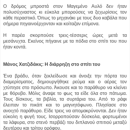
Ο δρόμος μπροστά στον Μαγεμένο Αυλό δεν ήταν
πολυσύχναστος κι εύκολα μπορούσες να ξεχωρίσεις τον
κάθε περαστικό. Όπως το μηχανάκι με τους δυο καβάλα που
σήμερα πηγαινοέρχονταν και κοίταζαν επίμονα.
Η παρέα σκορπούσε τρεις-τέσσερις ώρες μετά τα
μεσάνυχτα. Εκείνος πήγαινε με τα πόδια στο σπίτι του που
ήταν κοντά.
Μάνος Χατζιδάκις: Η διάρρηξη στο σπίτι του
Ένα βράδυ, όταν ξεκλείδωσε και άνοιξε την πόρτα του
διαμερίσματος, δημιουργήθηκε ρεύμα και ο αέρας τον
χτύπησε στο πρόσωπο. Άκουσε και το παράθυρο να κλείνει
με θόρυβο. Μόλις άναψε το φως τα είδε όλα στο πάτωμα.
Τους δίσκους, τα βιβλία, τα συρτάρια του. Από το ράφι
έλειπαν το πικάπ και το μαγνητόφωνο. Πλησίασε στο
ανοιχτό παράθυρο. Είδε τρεις να απομακρύνονται. Δεν ήταν
εύκολη η φυγή τους. Ισορροπούσαν δύσκολα, φορτωμένοι
τα λάφυρα, στο στενό περβάζι του διπλανού σπιτιού μεταξύ
δευτέρου και τρίτου ορόφου.