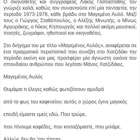
Ο σκηνοθέτης και συγγραφέας Λάκης Παπαστάθης τον
γνώριζε καλά, καθώς τον συναντούσε επί μία πενταετία, την
περίοδο 1973-1978, κάθε βράδυ στο Μαγεμένο Αυλό. Μαζί
τους ο Γιώργος Σταθόπουλος, ο Αλέξης Μινωτής, ο Μίνως
Αργυράκης, ο Νίκος Κηπουργός και πολλοί ακόμη μουσικοί,
ποιητές, ζωγράφοι, ηθοποιοί και σκηνοθέτες.
Στο διήγημα του με τίτλο «Μαγεμένος Αυλός», αναφέρεται σε
ένα πραγματικό περιστατικό που συνέβη στο Χατζιδάκι την
περίοδο εκείνη και μας προσφέρει μία άγνωστη εικόνα του
σπουδαίου ανθρώπου που λεγόταν Μάνος Χατζιδάκις.
Μαγεμένος Αυλός
Θυμάμαι τι έλεγες καθώς φωτιζόσουν αμυδρά
από το φως του καφενείου: αυτός ο χώρος έγινε μαγικός
επειδή είμαστε εμείς εδώ. Που τρώμε,
που πίνουμε καφέδες, που κοιταζόμαστε, που μιλάμε.
Αλλιώς δεν θα ’ταν τίποτα.