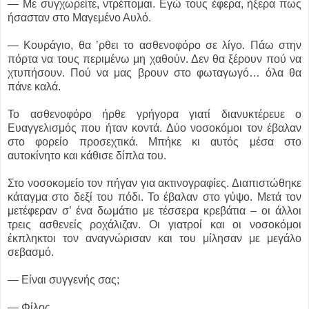
― Με συγχωρείτε, ντρέπομαι. Εγώ τους έφερα, ήξερα πως
ήσασταν στο Μαγεμένο Αυλό.
― Κουράγιο, θα ’ρθει το ασθενοφόρο σε λίγο. Πάω στην
πόρτα να τους περιμένω μη χαθούν. Δεν θα ξέρουν πού να
χτυπήσουν. Πού να μας βρουν στο φωταγωγό… όλα θα
πάνε καλά.
Το ασθενοφόρο ήρθε γρήγορα γιατί διανυκτέρευε ο
Ευαγγελισμός που ήταν κοντά. Δύο νοσοκόμοι τον έβαλαν
στο φορείο προσεχτικά. Μπήκε κι αυτός μέσα στο
αυτοκίνητο και κάθισε δίπλα του.
Στο νοσοκομείο τον πήγαν για ακτινογραφίες. Διαπιστώθηκε
κάταγμα στο δεξί του πόδι. Το έβαλαν στο γύψο. Μετά τον
μετέφεραν σ’ ένα δωμάτιο με τέσσερα κρεβάτια – οι άλλοι
τρεις ασθενείς ροχάλιζαν. Οι γιατροί και οι νοσοκόμοι
έκπληκτοι τον αναγνώρισαν και του μίλησαν με μεγάλο
σεβασμό.
― Είναι συγγενής σας;
― Φίλος.