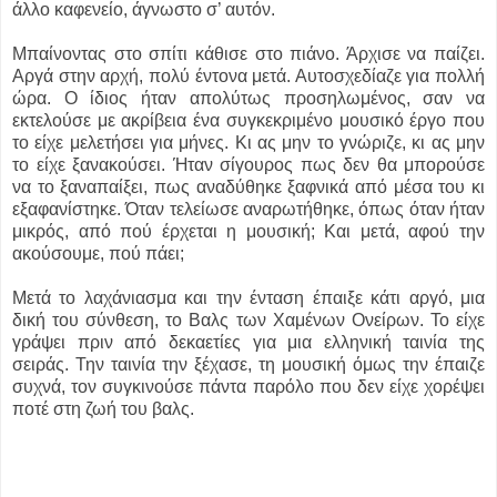
άλλο καφενείο, άγνωστο σ’ αυτόν.
Μπαίνοντας στο σπίτι κάθισε στο πιάνο. Άρχισε να παίζει.
Αργά στην αρχή, πολύ έντονα μετά. Αυτοσχεδίαζε για πολλή
ώρα. Ο ίδιος ήταν απολύτως προσηλωμένος, σαν να
εκτελούσε με ακρίβεια ένα συγκεκριμένο μουσικό έργο που
το είχε μελετήσει για μήνες. Κι ας μην το γνώριζε, κι ας μην
το είχε ξανακούσει. Ήταν σίγουρος πως δεν θα μπορούσε
να το ξαναπαίξει, πως αναδύθηκε ξαφνικά από μέσα του κι
εξαφανίστηκε. Όταν τελείωσε αναρωτήθηκε, όπως όταν ήταν
μικρός, από πού έρχεται η μουσική; Και μετά, αφού την
ακούσουμε, πού πάει;
Μετά το λαχάνιασμα και την ένταση έπαιξε κάτι αργό, μια
δική του σύνθεση, το Βαλς των Χαμένων Ονείρων. Το είχε
γράψει πριν από δεκαετίες για μια ελληνική ταινία της
σειράς. Την ταινία την ξέχασε, τη μουσική όμως την έπαιζε
συχνά, τον συγκινούσε πάντα παρόλο που δεν είχε χορέψει
ποτέ στη ζωή του βαλς.