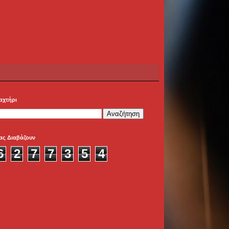
αχτήρι
ας Διαβάζουν
6
2
7
7
3
5
4