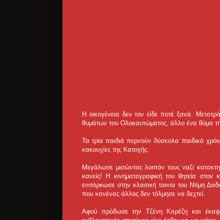
Η οικογένεια δεν τον είδε ποτέ ξανά. Μετατρ
θυμάτων του Ολοκαυτώματος, άλλο ένα θύμα τη
Τα τρία παιδιά περνούν δύσκολα παιδικά χρόνι
κακουχίες της Κατοχής.
Μεγάλωσε μισώντας λοιπόν τους ναζί κατακτητ
κανείς! Η κινηματογραφική του θητεία στον 
ενσάρκωσε στην κλασική ταινία του Ντίμη Δαδ
που κανένας άλλος δεν τόλμησε να δεχτεί.
Αφού πρόδωσε την Τζένη Καρέζη και έκαψε