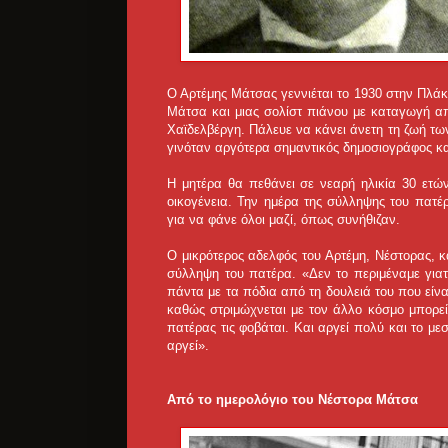
Ο Αρτέμης Μάτσας γεννιέται το 1930 στην Πλάκ
Μάτσα και μιας σολίστ πιάνου με καταγωγή α
Χαϊδελβέργη. Πάλευε να κάνει άνετη τη ζωή τ
γινόταν αργότερα σημαντικός δημοσιογράφος κ
Η μητέρα θα πεθάνει σε νεαρή ηλικία 30 ετών
οικογένεια. Την ημέρα της σύλληψης του πατέρ
για να φάνε όλοι μαζί, όπως συνήθιζαν.
Ο μικρότερος αδελφός του Αρτέμη, Νέστορας, κ
σύλληψη του πατέρα. «Δεν το περιμέναμε γιατ
πάντα με τα πόδια από τη δουλειά του που είναι
καθώς στριμώχνεται με τον άλλο κόσμο μπορεί ν
πατέρας τις φοβάται. Και αργεί πολύ και το με
αργεί».
Από το ημερολόγιο του Νέστορα Μάτσα