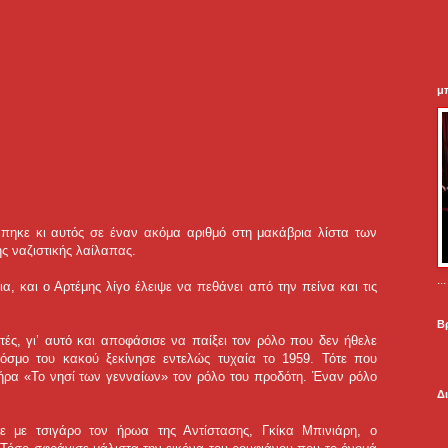
μ
άπηκε κι αυτός σε έναν ακόμα αριθμό στη μακάβρια λίστα των
ς ναζιστικής λαίλαπας.
.
α, και ο Αρτέμης λίγο έλειψε να πεθάνει από την πείνα και τις
Β
ές, γι’ αυτό και αποφάσισε να παίξει τον ρόλο που δεν ήθελε
κόσμο του κακού ξεκίνησε εντελώς τυχαία το 1959. Τότε που
ήρα «Το νησί των γενναίων» τον ρόλο του προδότη. Έναν ρόλο
Δ
 με τσιγάρο τον ήρωα της Αντίστασης, Γκίκα Μπινιάρη, ο