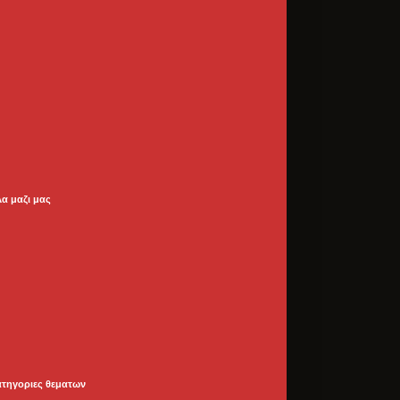
λα μαζι μας
ατηγοριες θεματων