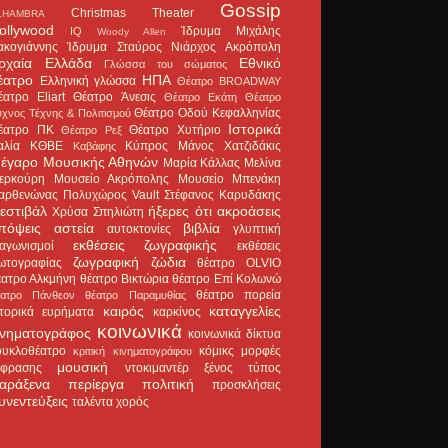
Gossip
Christmas Theater
LHAMBRA
ollywood
Ίδρυμα Μιχάλης
IQ
Woody Allen
ακογιάννης
Ίδρυμα Σταύρος Νιάρχος
Ακρόπολη
ρχαία Ελλάδα
Εθνικό
Γλώσσα του σώματος
έατρο
ΗΠΑ
Ελληνική γλώσσα
Θέατρο BROADWAY
έατρο Eliart
Θέατρο Άνεσις
Θέατρο Εκάτη
Θέατρο
Θέατρο Οδού Κεφαλληνίας
χνος Τέχνης & Πολιτισμού
Ιστορικά
έατρο ΠΚ
Θέατρο Χυτήριο
Θέατρο Ρεξ
αλία
ΚΘΒΕ
Κύπρος
Μάνος Χατζιδάκις
Καβάφης
έγαρο Μουσικής Αθηνών
Μαρία Κάλλας
Μελίνα
ερκούρη
Μουσείο Ακρόπολης
Μουσείο Μπενάκη
αρθενώνας
Πολυχώρος Vault
Στέφανος Καρυδάκης
εστιβάλ
ήξερες ότι
ακροάσεις
Χρύσα Σπηλιώτη
πόψεις
αστεία
βιβλία
αυτοκτονίες
γλυπτική
εκθέσεις ζωγραφικής
ιαγωνισμοί
εκθέσεις
ζωγραφική
ζώδια
ωτογραφίας
θέατρο OLVIO
έατρο Αλκμήνη
θέατρο Βικτώρια
θέατρο Επί Κολωνώ
θέατρο πορεία
έατρο Πάνθεον
θέατρο Παραμυθίας
καιρός
καταγγελίες
στορικά ευρήματα
καρκίνος
κοινωνικά
ινηματογράφος
κοινωνικά δίκτυα
ουκλοθέατρο
κόμικς
μορφές
κριτική κινηματογράφου
μουσική
κφρασης
ντοκιμαντέρ
ξένος τύπος
αράξενα
περίεργα
πολιτική
προσκλήσεις
υνεντεύξεις
ταλέντα
χορός