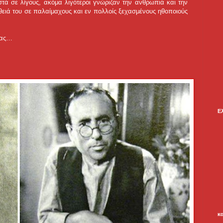
στά σε λίγους, ακόμα λιγότεροι γνώριζαν την ανθρωπιά και την
ήθειά του σε παλαίμαχους και εν πολλοίς ξεχασμένους ηθοποιούς
 μας…
Ε
κ