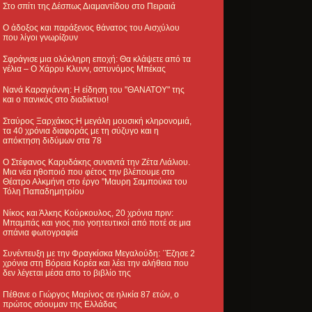
Στο σπίτι της Δέσπως Διαμαντίδου στο Πειραιά
Ο άδοξος και παράξενος θάνατος του Αισχύλου
που λίγοι γνωρίζουν
Σφράγισε μια ολόκληρη εποχή: Θα κλάψετε από τα
γέλια – Ο Χάρρυ Κλυνν, αστυνόμος Μπέκας
Νανά Καραγιάννη: Η είδηση του "ΘΑΝΑΤΟΥ" της
και ο πανικός στο διαδίκτυο!
Σταύρος Ξαρχάκος:Η μεγάλη μουσική κληρονομιά,
τα 40 χρόνια διαφοράς με τη σύζυγο και η
απόκτηση διδύμων στα 78
Ο Στέφανος Καρυδάκης συναντά την Ζέτα Λιάλιου.
Μια νέα ηθοποιό που φέτος την βλέπουμε στο
Θέατρο Αλκμήνη στο έργο "Μαυρη Σαμπούκα του
Τόλη Παπαδημητρίου
Νίκος και Άλκης Κούρκουλος, 20 χρόνια πριν:
Μπαμπάς και γιος πιο γοητευτικοί από ποτέ σε μια
σπάνια φωτογραφία
Συνέντευξη με την Φραγκίσκα Μεγαλούδη: ΄Έζησε 2
χρόνια στη Βόρεια Κορέα και λέει την αλήθεια που
δεν λέγεται μέσα απο το βιβλίο της
Πέθανε ο Γιώργος Μαρίνος σε ηλικία 87 ετών, ο
πρώτος σόουμαν της Ελλάδας