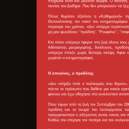
πλήρωσε αυτό και μάλιστα ακριβά. Ο Μάτσας 
ταινίας του Δαδήρα. Που δεν μπορούσαν να ξεχ
Όπως θυμόταν εξάλλου η «Καθημερινή» της
Θεσσαλονίκης τον κακό του κινηματογράφου 
πέρασμα του χρόνου. «Δεν υπάρχει περίπτωση
μη μου φωνάξουν ‘‘προδότη’. ‘‘Ρουφιάνε’’, ‘‘τσιφ
Και πόσο υπέροχα έφερνε στη ζωή όλους τους 
Αδίστακτος μαυραγορίτης, δοσίλογος, προδότ
υπέροχα έπαιζε χωρίς δεύτερη σκέψη. Αφού 
χωρέσει ο κινηματογράφος.
Ο σπιούνος, ο προδότης
«Δεν υπήρξα ποτέ ο παλικαράς που δέρνει», 
πάντα το πρόσωπο που διέθετε μια κακία κρα
φόνους και έχω οδηγήσει στο εκτελεστικό από
Όταν έφυγε από τη ζωή τον Σεπτέμβριο του 200
προδότη και το όνομά του λειτουργούσε τώ
πραγματικότητα ο αξέχαστος αυτός κακός του 
Καθώς του στέρησε τον πατέρα και τον ανάγκασ