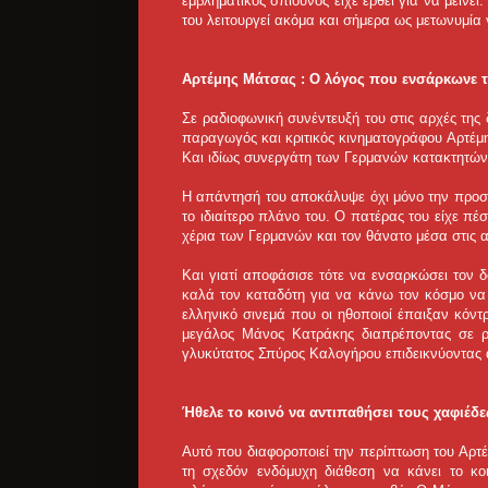
εμβληματικός σπιούνος είχε έρθει για να μείνε
του λειτουργεί ακόμα και σήμερα ως μετωνυμία 
Αρτέμης Μάτσας : Ο λόγος που ενσάρκωνε 
Σε ραδιοφωνική συνέντευξή του στις αρχές της 
παραγωγός και κριτικός κινηματογράφου Αρτέμ
Και ιδίως συνεργάτη των Γερμανών κατακτητών 
Η απάντησή του αποκάλυψε όχι μόνο την προσω
το ιδιαίτερο πλάνο του. Ο πατέρας του είχε π
χέρια των Γερμανών και τον θάνατο μέσα στις
Και γιατί αποφάσισε τότε να ενσαρκώσει τον 
καλά τον καταδότη για να κάνω τον κόσμο να 
ελληνικό σινεμά που οι ηθοποιοί έπαιξαν κόν
μεγάλος Μάνος Κατράκης διαπρέποντας σε ρ
γλυκύτατος Σπύρος Καλογήρου επιδεικνύοντας
Ήθελε το κοινό να αντιπαθήσει τους χαφιέδε
Αυτό που διαφοροποιεί την περίπτωση του Αρτ
τη σχεδόν ενδόμυχη διάθεση να κάνει το κο