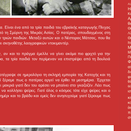
A
H
Κ
Α
θ
α. Είναι ένα από τα τρία παιδιά του εβραϊκής καταγωγής Πίνχας
Θ
πό τη Σμύρνη της Μικράς Ασίας. Ο πατέρας, σπουδαγμένος στη
Λύ
ων τριών παιδιών. Μεταξύ αυτών και ο Νέστορας Μάτσας, που θα
Θ
Ιτ
αι σκηνοθέτης λαογραφικών ντοκιμαντέρ.
Μ
Μ
, αν και το πράγμα έμελλε να γίνει ακόμα πιο φριχτό για την
Π
α, τα τρία παιδιά τον περίμεναν να επιστρέψει από τη δουλειά
Φ
α
δ
ατέγραψε σε ημερολόγιο τη σκληρή εμπειρία της Κατοχής και τη
φ
ί ξέραμε πως ο πατέρας αργεί να έρθει τα μεσημέρια. Έρχεται
θ
 μακριά γιατί δεν του αρέσει να μπαίνει στο γκαζοζέν. Λέει πως
θ
α κολλήσει ψείρες. Γιατί όλος ο κόσμος τότε είχε ψείρες και ο
ι
σημέρι και το βράδυ και εμείς δεν ανησυχούμε γιατί ξέρουμε πως
κ
κ
έ
π
σ