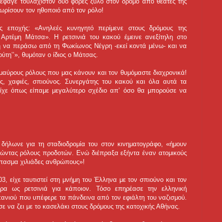
έφαγε τουλάχιστον δύο φορές ξύλο στον δρόμο από θεατές της
ωρίσουν τον ηθοποιό από τον ρόλο!
 εποχής: «Ανηλεές κυνηγητό περίμενε στους δρόμους της
Αρτέμη Μάτσα». Η ρετσινιά του κακού έμεινε ανεξίτηλη στο
 να περάσω από τη Φωκίωνος Νέγρη -εκεί κοντά μένω- και να
ούτη’’», θυμόταν ο ίδιος ο Μάτσας.
μαύρους ρόλους που μας κάνουν και τον θυμόμαστε διαχρονικά!
ης, χαφιές, σπιούνος. Συνεργάτης του κακού και όλα αυτά τα
είχε όπως είπαμε μεγαλύτερο σχέδιο απ’ όσο θα μπορούσε να
δήλωνε για τη σταδιοδρομία του στον κινηματογράφο, «ήμουν
τώντας ρόλους προδοτών. Ενώ διέπραξα εξήντα έναν ατομικούς
σπασμα χιλιάδες ανθρώπους»!
3, είχε ταυτιστεί στη μνήμη του Έλληνα με τον σπιούνο και τον
ρα ως ρετσινιά για κάποιον. Τόσο επηρέασε την ελληνική
πανιού που υπέφερε τα πάνδεινα από τον εφιάλτη του ναζισμού.
ε να ζει με το κασελάκι στους δρόμους της κατοχικής Αθήνας.