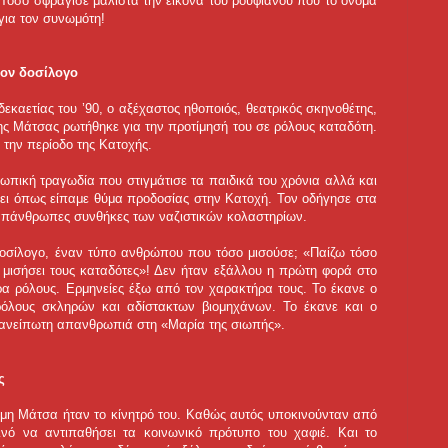
ι. Τόσο σφράγισε μάλιστα την εικόνα του ρουφιάνου που το όνομά
για τον συνωμότη!
τον δοσίλογο
δεκαετίας του ’90, ο αξέχαστος ηθοποιός, θεατρικός σκηνοθέτης,
ης Μάτσας ρωτήθηκε για την προτίμησή του σε ρόλους καταδότη.
την περίοδο της Κατοχής.
πική τραγωδία που στιγμάτισε τα παιδικά του χρόνια αλλά και
έσει όπως είπαμε θύμα προδοσίας στην Κατοχή. Τον οδήγησε στα
 απάνθρωπες συνθήκες των ναζιστικών κολαστηρίων.
δοσίλογο, έναν τύπο ανθρώπου που τόσο μισούσε; «Παίζω τόσο
μισήσει τους καταδότες»! Δεν ήταν εξάλλου η πρώτη φορά στο
τρα ρόλους. Ερμηνείες έξω από τον χαρακτήρα τους. Το έκανε ο
όλους σκληρών και αδίστακτων βιομηχάνων. Το έκανε και ο
 ανείπωτη απανθρωπιά στη «Μαρία της σιωπής».
ς
έμη Μάτσα ήταν το κίνητρό του. Καθώς αυτός υποκινούνταν από
ινό να αντιπαθήσει τα κοινωνικό πρότυπο του χαφιέ. Και το