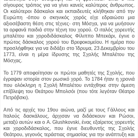
σίγουρος τρόπος για να γίνει κανείς καλύτερος άνθρωπος.
Οι καλύτεροι δάσκαλοι και εκπαιδευτές κλήθηκαν από την
Ευρώπη -όπου ο σκηνικός χορός είχε εδραιώσει μια
αξιοσέβαστη θέση στις τέχνες- στη Μόσχα, για να μυήσουν
τα ορφανά παιδιά στην τέχνη του χορού. Ο ιταλός χορευτής
μπαλέτου και χοροδιδάσκαλος Φίλιππο Μπεκάρι, έγινε ο
πρώτος δάσκαλος χορού του Βρεφοκομείου. Η ημέρα που
προσλήφθηκε για να διδάξει στο Ίδρυμα, 23 Δεκεμβρίου του
1773, είναι η μέρα ίδρυσης της Σχολής Μπαλέτου της
Μόσχας.
Το 1779 αποφοίτησαν οι πρώτοι μαθητές της Σχολής, που
έγραψαν ιστορία στον ρωσικό χορό. Το 1784 ήταν η χρονιά
που ολόκληρη η Σχολή Μπαλέτου εντάχθηκε στην άμεση
επίβλεψη του Θεάτρου Μπολσόι (που τότε λεγόταν Θέατρο
Πετρόβσκι).
Από τις αρχές του 19ου αιώνα, μαζί με τους Γάλλους και
Ιταλούς δασκάλους, άρχισαν να διδάσκουν και Ρώσοι,
μεταξύ αυτών και ο A. Glushkovski, ένας εξαίρετος χορευτής
και χοροδιδάσκαλος, που έγινε διευθυντής της Σχολής
Θεάτρου, γεγονός τεράστιας σημασίας για την ανάπτυξη και