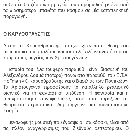
οι θεατές θα ζήσουν τη μαγεία του παραμυθιού με ένα από
τα διασημότερα μπαλέτα του κόσμου σε μία καταπληκτική
παραγωγή.
Ο ΚΑΡΥΟΘΡΑΥΣΤΗΣ
Δίκαια ο Καρυοθραύστης κατέχει ξεχωριστή θέση στο
ρεπερτόριο του μπαλέτου και αποτελεί πλέον αναπόσπαστο
κομμάτι της μαγείας των Χριστουγέννων.
Η ιστορία του, ένα τρυφερό παραμύθι, είναι διασκευή του
Αλέξανδρου Δουμά (πατέρα) πάνω στο παραμύθι του E.T.A.
Hoffman «Ο Καρυοθραύστης και ο Βασιλιάς των Ποντικών».
Τα Χριστούγεννα προσφέρουν το κατάλληλο ρεαλιστικό
σκηνικό για τη φανταστική υπόθεση. Η φαντασία και η
πραγματικότητα, συνυφασμένες μέσα από παράξενα και
θαυμαστά περιστατικά, δημιουργούν μια συναρπαστική
ιστορία.
Η μεγαλοφυής μουσική που έγραψε ο Τσαϊκόφσκι, είναι από
τις πλέον αναγνωρίσιμες του διεθνούς ρεπερτορίου. Ο