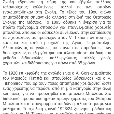
Σχολή εδραίωσε τη φήμη της και έβγαλε πολλούς
ταλαντούχους καλλιτέχνες, πολλοί εκ των οποίων
ενσωματώθηκαν στη Σχολή. Το τέλος του 19ου αιώνα
σηματοδότησε σημαντικές αλλαγές στη ζωή της Θεατρικής
Σχολής της Μόσχας. Το 1895 δόθηκε η έγκριση για το
πρώτο πρόγραμμα σπουδών για επαγγελματίες χορευτές
μπαλέτου. Σπουδαίοι δάσκαλοι συνέβαλαν στην εκπαίδευση
των χορευτών, με προεξέχοντα τον V. Tikhomirov που είχε
εμπειρία και από τη σχολή της Αγίας Πετρούπολης.
Αξιοποιώντας τις γνώσεις του πάνω στις παραδόσεις των
δύο σχολών, επεξεργάστηκε και τελειοποίησε μία δική του
μέθοδο διδασκαλίας, καλλιεργώντας πολλές γενιές
χορευτών και διδάσκοντας για πάνω από 35 χρόνια.
Το 1920 επικεφαλής της σχολής είναι ο A. Gorsky (μαθητής
του Μαριούς Πετιπά και σπουδαίος δάσκαλος) και ο V.
Tikhomirov που ορίζουν ποιες απαιτήσεις χρειάζονται ώστε
ένας χορευτής να περάσει από τη μία κατηγορία στην άλλη
και ποιες για να προσληφθεί στο μπαλέτο Μπολσόι. Στο
διδακτικό προσωπικό ήρθαν πρώην χορευτές του Θεάτρου
Μπολσόι και το πρόγραμμα σπουδών εμπλουτίστηκε με νέα
μαθήματα. Τη σχολική χρονιά 1923/24 ξεκίνησε η διδακτική
καριέρα του N. Tarasov που συνέβαλε στην δημιουργία και