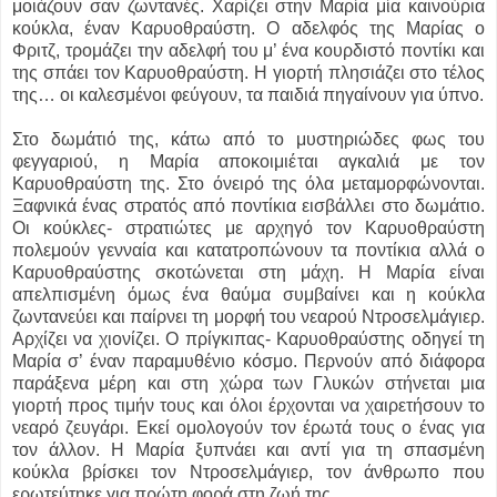
μοιάζουν σαν ζωντανές. Χαρίζει στην Μαρία μία καινούρια
κούκλα, έναν Καρυοθραύστη. Ο αδελφός της Μαρίας ο
Φριτζ, τρομάζει την αδελφή του μ’ ένα κουρδιστό ποντίκι και
της σπάει τον Καρυοθραύστη. Η γιορτή πλησιάζει στο τέλος
της… οι καλεσμένοι φεύγουν, τα παιδιά πηγαίνουν για ύπνο.
Στο δωμάτιό της, κάτω από το μυστηριώδες φως του
φεγγαριού, η Μαρία αποκοιμιέται αγκαλιά με τον
Καρυοθραύστη της. Στο όνειρό της όλα μεταμορφώνονται.
Ξαφνικά ένας στρατός από ποντίκια εισβάλλει στο δωμάτιο.
Οι κούκλες- στρατιώτες με αρχηγό τον Καρυοθραύστη
πολεμούν γενναία και κατατροπώνουν τα ποντίκια αλλά ο
Καρυοθραύστης σκοτώνεται στη μάχη. Η Μαρία είναι
απελπισμένη όμως ένα θαύμα συμβαίνει και η κούκλα
ζωντανεύει και παίρνει τη μορφή του νεαρού Ντροσελμάγιερ.
Αρχίζει να χιονίζει. Ο πρίγκιπας- Καρυοθραύστης οδηγεί τη
Μαρία σ’ έναν παραμυθένιο κόσμο. Περνούν από διάφορα
παράξενα μέρη και στη χώρα των Γλυκών στήνεται μια
γιορτή προς τιμήν τους και όλοι έρχονται να χαιρετήσουν το
νεαρό ζευγάρι. Εκεί ομολογούν τον έρωτά τους ο ένας για
τον άλλον. Η Μαρία ξυπνάει και αντί για τη σπασμένη
κούκλα βρίσκει τον Ντροσελμάγιερ, τον άνθρωπο που
ερωτεύτηκε για πρώτη φορά στη ζωή της.