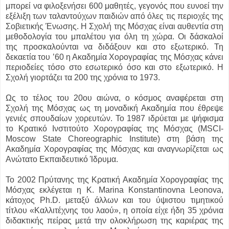
μπορεί να φιλοξενήσει 600 μαθητές, γεγονός που ευνοεί την
εξέλιξη των ταλαντούχων παιδιών από όλες τις περιοχές της
Σοβιετικής Ένωσης. Η Σχολή της Μόσχας είναι αυθεντία στη
μεθοδολογία του μπαλέτου για όλη τη χώρα. Οι δάσκαλοί
της προσκαλούνται να διδάξουν και στο εξωτερικό. Τη
δεκαετία του ’60 η Ακαδημία Χορογραφίας της Μόσχας κάνει
περιοδείες τόσο στο εσωτερικό όσο και στο εξωτερικό. Η
Σχολή γιορτάζει τα 200 της χρόνια το 1973.
Ως το τέλος του 20ου αιώνα, ο κόσμος αναφέρεται στη
Σχολή της Μόσχας ως τη μοναδική Ακαδημία που έθρεψε
γενιές σπουδαίων χορευτών. Το 1987 ιδρύεται με ψήφισμα
το Κρατικό Ινστιτούτο Χορογραφίας της Μόσχας (MSCI-
Moscow State Choreographic Institute) στη βάση της
Ακαδημία Χορογραφίας της Μόσχας και αναγνωρίζεται ως
Ανώτατο Εκπαιδευτικό Ίδρυμα.
Το 2002 Πρύτανης της Κρατική Ακαδημία Χορογραφίας της
Μόσχας εκλέγεται η K. Marina Konstantinovna Leonova,
κάτοχος Ph.D. μεταξύ άλλων και του ύψιστου τιμητικού
τίτλου «Καλλιτέχνης του λαού», η οποία είχε ήδη 35 χρόνια
διδακτικής πείρας μετά την ολοκλήρωση της καριέρας της