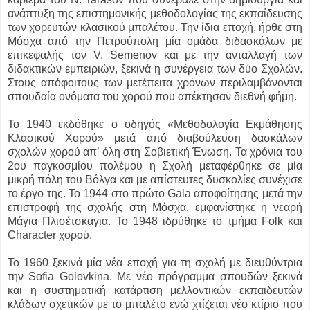
ανάπτυξη της επιστημονικής μεθοδολογίας της εκπαίδευσης
των χορευτών κλασικού μπαλέτου. Την ίδια εποχή, ήρθε στη
Μόσχα από την Πετρούπολη μία ομάδα διδασκάλων με
επικεφαλής τον V. Semenov και με την ανταλλαγή των
διδακτικών εμπειριών, ξεκινά η συνέργεια των δύο Σχολών.
Στους απόφοιτους των μετέπειτα χρόνων περιλαμβάνονται
σπουδαία ονόματα του χορού που απέκτησαν διεθνή φήμη.
Το 1940 εκδόθηκε ο οδηγός «Μεθοδολογία Εκμάθησης
Κλασικού Χορού» μετά από διαβούλευση δασκάλων
σχολών χορού απ’ όλη στη Σοβιετική Ένωση. Τα χρόνια του
2ου παγκοσμίου πολέμου η Σχολή μεταφέρθηκε σε μία
μικρή πόλη του Βόλγα και με απίστευτες δυσκολίες συνέχισε
το έργο της. Το 1944 στο πρώτο Gala αποφοίτησης μετά την
επιστροφή της σχολής στη Μόσχα, εμφανίστηκε η νεαρή
Μάγια Πλισέτσκαγια. Το 1948 ιδρύθηκε το τμήμα Folk και
Character χορού.
Το 1960 ξεκινά μία νέα εποχή για τη σχολή με διευθύντρια
την Sofia Golovkina. Με νέο πρόγραμμα σπουδών ξεκινά
και η συστηματική κατάρτιση μελλοντικών εκπαιδευτών
κλάδων σχετικών με το μπαλέτο ενώ χτίζεται νέο κτίριο που