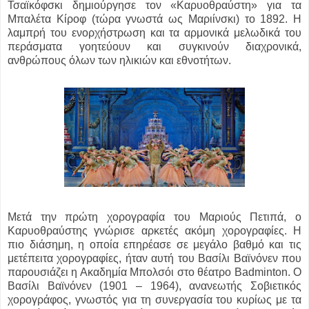
Τσαϊκόφσκι δημιούργησε τον «Καρυοθραύστη» για τα
Μπαλέτα Κίροφ (τώρα γνωστά ως Μαριίνσκι) το 1892. Η
λαμπρή του ενορχήστρωση και τα αρμονικά μελωδικά του
περάσματα γοητεύουν και συγκινούν διαχρονικά,
ανθρώπους όλων των ηλικιών και εθνοτήτων.
Μετά την πρώτη χορογραφία του Μαριούς Πετιπά, ο
Καρυοθραύστης γνώρισε αρκετές ακόμη χορογραφίες. Η
πιο διάσημη, η οποία επηρέασε σε μεγάλο βαθμό και τις
μετέπειτα χορογραφίες, ήταν αυτή του Βασίλι Βαϊνόνεν που
παρουσιάζει η Ακαδημία Μπολσόι στο θέατρο Badminton. Ο
Βασίλι Βαϊνόνεν (1901 – 1964), ανανεωτής Σοβιετικός
χορογράφος, γνωστός για τη συνεργασία του κυρίως με τα