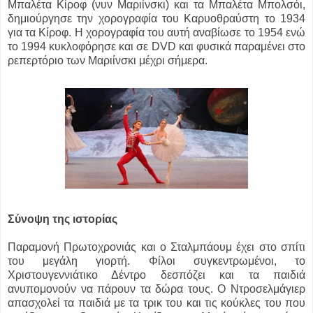
Μπαλέτα Κίροφ (νυν Μαριίνσκι) και τα Μπαλέτα Μπολσόι,
δημιούργησε την χορογραφία του Καρυοθραύστη το 1934
για τα Κίροφ. Η χορογραφία του αυτή αναβίωσε το 1954 ενώ
το 1994 κυκλοφόρησε και σε DVD και φυσικά παραμένει στο
ρεπερτόριο των Μαριίνσκι μέχρι σήμερα.
Σύνοψη της ιστορίας
Παραμονή Πρωτοχρονιάς και ο Σταλμπάουμ έχει στο σπίτι
του μεγάλη γιορτή. Φίλοι συγκεντρωμένοι, το
Χριστουγεννιάτικο Δέντρο δεσπόζει και τα παιδιά
ανυπομονούν να πάρουν τα δώρα τους. Ο Ντροσελμάγιερ
απασχολεί τα παιδιά με τα τρικ του και τις κούκλες του που