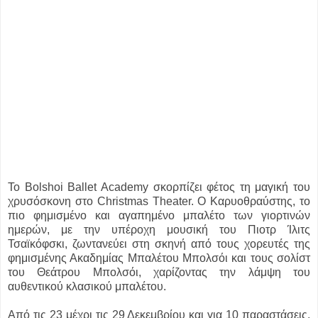
Το Bolshoi Ballet Academy σκορπίζει φέτος τη μαγική του
χρυσόσκονη στο Christmas Theater. Ο Καρυοθραύστης, το
πιο φημισμένο και αγαπημένο μπαλέτο των γιορτινών
ημερών, με την υπέροχη μουσική του Πιοτρ Ίλιτς
Τσαϊκόφσκι, ζωντανεύει στη σκηνή από τους χορευτές της
φημισμένης Ακαδημίας Μπαλέτου Μπολσόι και τους σολίστ
του Θεάτρου Μπολσόι, χαρίζοντας την λάμψη του
αυθεντικού κλασικού μπαλέτου.
Από τις 23 μέχρι τις 29 Δεκεμβρίου και για 10 παραστάσεις,