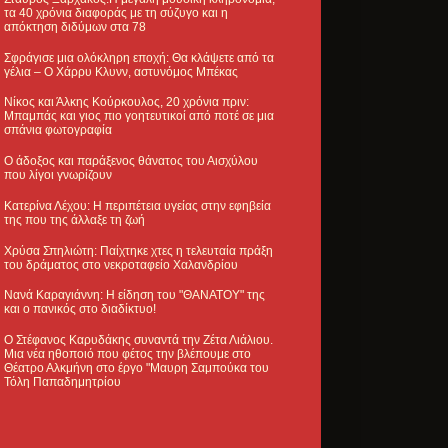
τα 40 χρόνια διαφοράς με τη σύζυγο και η
απόκτηση διδύμων στα 78
Σφράγισε μια ολόκληρη εποχή: Θα κλάψετε από τα
γέλια – Ο Χάρρυ Κλυνν, αστυνόμος Μπέκας
Νίκος και Άλκης Κούρκουλος, 20 χρόνια πριν:
Μπαμπάς και γιος πιο γοητευτικοί από ποτέ σε μια
σπάνια φωτογραφία
Ο άδοξος και παράξενος θάνατος του Αισχύλου
που λίγοι γνωρίζουν
Κατερίνα Λέχου: Η περιπέτεια υγείας στην εφηβεία
της που της άλλαξε τη ζωή
Χρύσα Σπηλιώτη: Παίχτηκε χτες η τελευταία πράξη
του δράματος στο νεκροταφείο Χαλανδρίου
Νανά Καραγιάννη: Η είδηση του "ΘΑΝΑΤΟΥ" της
και ο πανικός στο διαδίκτυο!
Ο Στέφανος Καρυδάκης συναντά την Ζέτα Λιάλιου.
Μια νέα ηθοποιό που φέτος την βλέπουμε στο
Θέατρο Αλκμήνη στο έργο "Μαυρη Σαμπούκα του
Τόλη Παπαδημητρίου