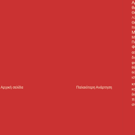
Α
θ
Θ
Λύ
Θ
Ιτ
Μ
Μ
Π
Φ
α
δ
φ
θ
θ
ι
κ
Αρχική σελίδα
Παλαιότερη Ανάρτηση
κ
έ
π
σ