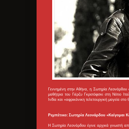
Γεννημένη στην Αθήνα, η Σωτηρία Λεονάρδου σ
μαθήτρια του Γιέρζυ Γκροτόφσκι στη Νότιο Ιτ
Ινδία και «αφρικάνικη τελετουργική μαγεία στο
Ρεμπέτικο: Σωτηρία Λεονάρδου «Καίγομαι Κ
Η Σωτηρία Λεονάρδου έγινε αρχικά γνωστή από