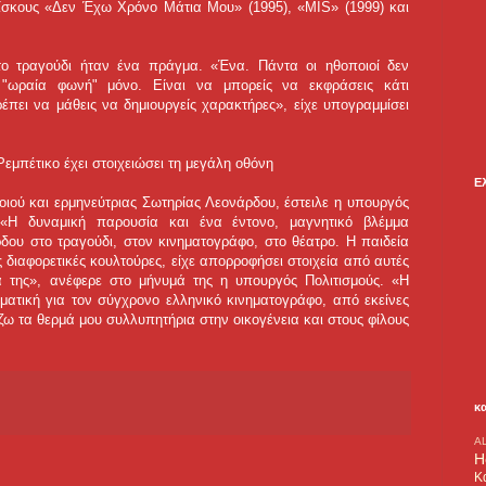
δίσκους «Δεν Έχω Χρόνο Μάτια Μου» (1995), «ΜΙS» (1999) και
το τραγούδι ήταν ένα πράγμα. «Ένα. Πάντα οι ηθοποιοί δεν
ι "ωραία φωνή" μόνο. Είναι να μπορείς να εκφράσεις κάτι
ρέπει να μάθεις να δημιουργείς χαρακτήρες», είχε υπογραμμίσει
Ρεμπέτικο έχει στοιχειώσει τη μεγάλη οθόνη
Ε
οιού και ερμηνεύτριας Σωτηρίας Λεονάρδου, έστειλε η υπουργός
 «Η δυναμική παρουσία και ένα έντονο, μαγνητικό βλέμμα
ρδου στο τραγούδι, στον κινηματογράφο, στο θέατρο. Η παιδεία
 διαφορετικές κουλτούρες, είχε απορροφήσει στοιχεία από αυτές
τά της», ανέφερε στο μήνυμά της η υπουργός Πολιτισμούς. «Η
ηματική για τον σύγχρονο ελληνικό κινηματογράφο, από εκείνες
ζω τα θερμά μου συλλυπητήρια στην οικογένεια και στους φίλους
κ
A
H
Κ