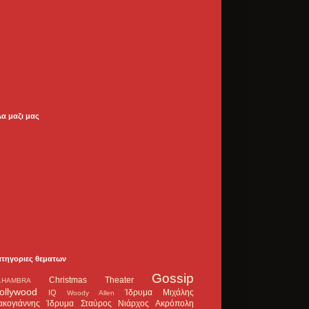
λα μαζι μας
ατηγοριες θεματων
Gossip
Christmas Theater
LHAMBRA
ollywood
Ίδρυμα Μιχάλης
IQ
Woody Allen
ακογιάννης
Ίδρυμα Σταύρος Νιάρχος
Ακρόπολη