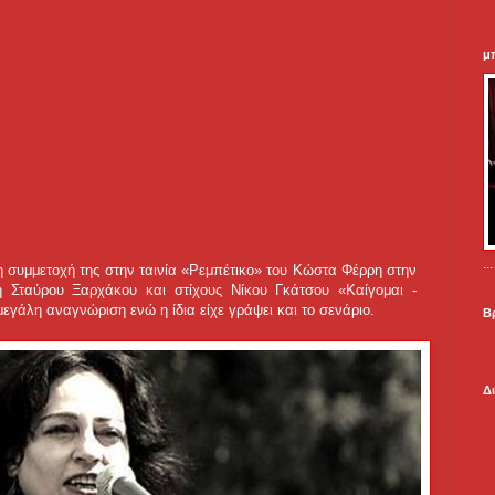
μ
.
 η συμμετοχή της στην ταινία «Ρεμπέτικο» του Κώστα Φέρρη στην
ή Σταύρου Ξαρχάκου και στίχους Νίκου Γκάτσου «Καίγομαι -
 μεγάλη αναγνώριση ενώ η ίδια είχε γράψει και το σενάριο.
Β
Δ