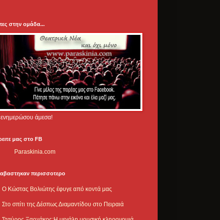
πες στην ομάδα...
.. ενημερώσου άμεσα!
ρειτε μας στο FB
Paraskinia.com
ιαβαστηκαν περισσοτερο
Ο Κώστας Βολιώτης έφυγε από κοντά μας
Στο σπίτι της Δέσπως Διαμαντίδου στο Πειραιά
Σταύρος Ξαρχάκος:Η μεγάλη μουσική κληρονομιά,