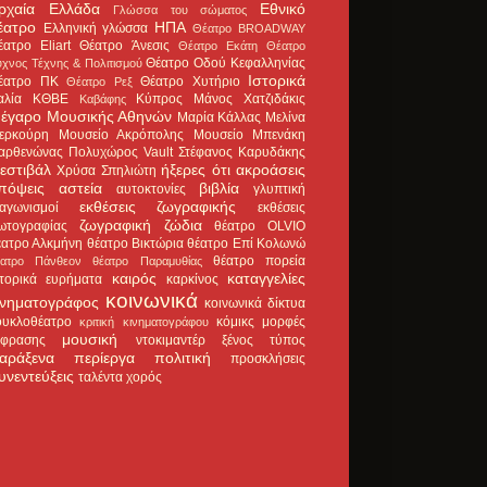
ρχαία Ελλάδα
Εθνικό
Γλώσσα του σώματος
έατρο
ΗΠΑ
Ελληνική γλώσσα
Θέατρο BROADWAY
έατρο Eliart
Θέατρο Άνεσις
Θέατρο Εκάτη
Θέατρο
Θέατρο Οδού Κεφαλληνίας
χνος Τέχνης & Πολιτισμού
Ιστορικά
έατρο ΠΚ
Θέατρο Χυτήριο
Θέατρο Ρεξ
αλία
ΚΘΒΕ
Κύπρος
Μάνος Χατζιδάκις
Καβάφης
έγαρο Μουσικής Αθηνών
Μαρία Κάλλας
Μελίνα
ερκούρη
Μουσείο Ακρόπολης
Μουσείο Μπενάκη
αρθενώνας
Πολυχώρος Vault
Στέφανος Καρυδάκης
εστιβάλ
ήξερες ότι
ακροάσεις
Χρύσα Σπηλιώτη
πόψεις
αστεία
βιβλία
αυτοκτονίες
γλυπτική
εκθέσεις ζωγραφικής
ιαγωνισμοί
εκθέσεις
ζωγραφική
ζώδια
ωτογραφίας
θέατρο OLVIO
έατρο Αλκμήνη
θέατρο Βικτώρια
θέατρο Επί Κολωνώ
θέατρο πορεία
έατρο Πάνθεον
θέατρο Παραμυθίας
καιρός
καταγγελίες
στορικά ευρήματα
καρκίνος
κοινωνικά
ινηματογράφος
κοινωνικά δίκτυα
ουκλοθέατρο
κόμικς
μορφές
κριτική κινηματογράφου
μουσική
κφρασης
ντοκιμαντέρ
ξένος τύπος
αράξενα
περίεργα
πολιτική
προσκλήσεις
υνεντεύξεις
ταλέντα
χορός