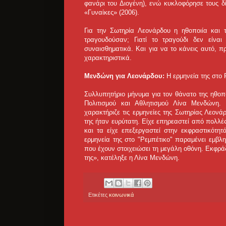
φανάρι του Διογένη), ενώ κυκλοφόρησε τους 
«Γυναίκες» (2006).
Για την Σωτηρία Λεονάρδου η ηθοποιία και 
τραγουδούσαν; Γιατί το τραγούδι δεν είνα
συναισθηματικά. Και για να το κάνεις αυτό, π
χαρακτηριστικά.
Μενδώνη για Λεονάρδου:
Η ερμηνεία της στο 
Συλλυπητήριο μήνυμα για τον θάνατο της ηθοπ
Πολιτισμού και Αθλητισμού Λίνα Μενδώνη.
χαρακτήριζε τις ερμηνείες της Σωτηρίας Λεονά
της ήταν ευρύτατη. Είχε επηρεαστεί από πολλές
και τα είχε επεξεργαστεί στην εκφραστικότη
ερμηνεία της στο "Ρεμπέτικο" παραμένει εμβλ
που έχουν στοιχειώσει τη μεγάλη οθόνη. Εκφρά
της», κατέληξε η Λίνα Μενδώνη.
Ετικέτες
κοινωνικά