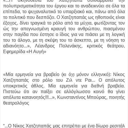
«...Η σκηνοθεσία του Χατζηπαπά συλλαμβάνει την
πολυπρισματικότητα του έργου και το αναδεικνύει σε όλα τα
επίπεδα, το ψυχαναλυτικό το υπαρξιακό και, πάνω από όλα
το πολιτικό που δεσπόζει. Ο Χατζηπαπάς ως ηθοποιός είναι
έξοχος, δίνει τραγικά το ρόλο από τα μύχια, φωτίζοντας τον
ώς την απεγνωσμένη κραυγή του ανθρώπου, πιασμένου
στην παγίδα που έστησε ο ίδιος για να πιάσει με τη λογική
του το άλογο, με τη σκέψη του το άσκεπτο, με τη νόηση το
αδιανόητο...», Λέανδρος Πολενάκης, κριτικός θεάτρου,
Εφημερίδα «Η Αυγή»
«Μία ερμηνεία για βραβείο (κι όχι μόνον ελληνικό): Νίκος
Χατζηπαπάς στο ρόλο του Ζιλ ντε Ραι... Ο απόλυτος
υποκριτικός άθλος. Μία ερμηνεία για διεθνή βραβεία.
Πιστεύω ότι αν παίξει σε αλλόγλωσσο κοινό θα γίνει
απόλυτα κατανοητός!!!...», Κωνσταντίνος Μπούρας, ποιητής
θεατρολόγος
“...Ο Νίκος Χατζηπαπάς μας επιτρέπει με ένα δίωρο ρεσιτάλ