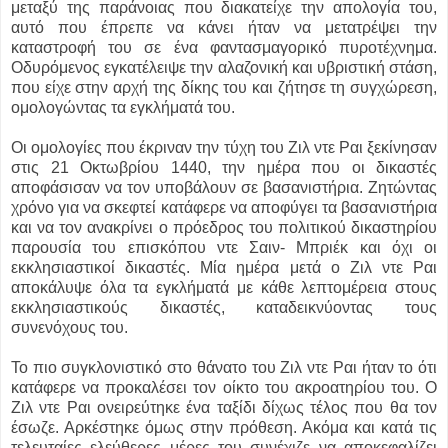
μεταξύ της παράνοιας που διακατείχε την απολογία του,
αυτό που έπρεπε να κάνει ήταν να μετατρέψει την
καταστροφή του σε ένα φαντασμαγορικό πυροτέχνημα.
Οδυρόμενος εγκατέλειψε την αλαζονική και υβριστική στάση,
που είχε στην αρχή της δίκης του και ζήτησε τη συγχώρεση,
ομολογώντας τα εγκλήματά του.
Οι ομολογίες που έκριναν την τύχη του Ζιλ ντε Ραι ξεκίνησαν
στις 21 Οκτωβρίου 1440, την ημέρα που οι δικαστές
αποφάσισαν να τον υποβάλουν σε βασανιστήρια. Ζητώντας
χρόνο για να σκεφτεί κατάφερε να αποφύγει τα βασανιστήρια
και να τον ανακρίνει ο πρόεδρος του πολιτικού δικαστηρίου
παρουσία του επισκόπου ντε Σαιν- Μπριέκ και όχι οι
εκκλησιαστικοί δικαστές. Μία ημέρα μετά ο Ζιλ ντε Ραι
αποκάλυψε όλα τα εγκλήματά με κάθε λεπτομέρεια στους
εκκλησιαστικούς δικαστές, καταδεικνύοντας τους
συνενόχους του.
Το πιο συγκλονιστικό στο θάνατο του Ζιλ ντε Ραι ήταν το ότι
κατάφερε να προκαλέσει τον οίκτο του ακροατηρίου του. Ο
Ζιλ ντε Ραι ονειρεύτηκε ένα ταξίδι δίχως τέλος που θα τον
έσωζε. Αρκέστηκε όμως στην πρόθεση. Ακόμα και κατά τις
τελευταίες ελεύθερες μέρες του συνέχιζε να αποκεφαλίζει