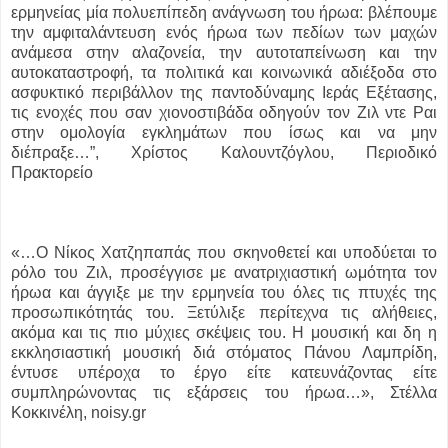
ερμηνείας μία πολυεπίπεδη ανάγνωση του ήρωα: βλέπουμε
την αμφιταλάντευση ενός ήρωα των πεδίων των μαχών
ανάμεσα στην αλαζονεία, την αυτοταπείνωση και την
αυτοκαταστροφή, τα πολιτικά και κοινωνικά αδιέξοδα στο
ασφυκτικό περιβάλλον της παντοδύναμης Ιεράς Εξέτασης,
τις ενοχές που σαν χιονοστιβάδα οδηγούν τον Ζιλ ντε Ραι
στην ομολογία εγκλημάτων που ίσως και να μην
διέπραξε…”, Χρίστος Καλουντζόγλου, Περιοδικό
Πρακτορείο
«…Ο Νίκος Χατζηπαπάς που σκηνοθετεί και υποδύεται το
ρόλο του Ζιλ, προσέγγισε με ανατριχιαστική ωμότητα τον
ήρωα και άγγιξε με την ερμηνεία του όλες τις πτυχές της
προσωπικότητάς του. Ξετύλιξε περίτεχνα τις αλήθειες,
ακόμα και τις πιο μύχιες σκέψεις του. Η μουσική και δη η
εκκλησιαστική μουσική διά στόματος Πάνου Λαμπρίδη,
έντυσε υπέροχα το έργο είτε κατευνάζοντας είτε
συμπληρώνοντας τις εξάρσεις του ήρωα…», Στέλλα
Κοκκινέλη, noisy.gr