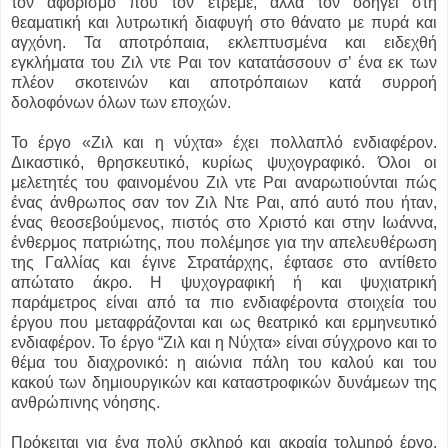
τον αφορισμό που τον έτρεμε, αλλά τον οδηγεί στη
θεαματική και λυτρωτική διαφυγή στο θάνατο με πυρά και
αγχόνη. Τα αποτρόπαια, εκλεπτυσμένα και ειδεχθή
εγκλήματα του Ζιλ ντε Ραι τον κατατάσσουν σ’ ένα εκ των
πλέον σκοτεινών και αποτρόπαιων κατά συρροή
δολοφόνων όλων των εποχών.
Το έργο «Ζιλ και η νύχτα» έχει πολλαπλό ενδιαφέρον.
Δικαστικό, θρησκευτικό, κυρίως ψυχογραφικό. Όλοι οι
μελετητές του φαινομένου Ζιλ ντε Ραι αναρωτιούνται πώς
ένας άνθρωπος σαν τον Ζιλ Ντε Ραι, από αυτό που ήταν,
ένας θεοσεβούμενος, πιστός στο Χριστό και στην Ιωάννα,
ένθερμος πατριώτης, που πολέμησε για την απελευθέρωση
της Γαλλίας και έγινε Στρατάρχης, έφτασε στο αντίθετο
απώτατο άκρο. Η ψυχογραφική ή και ψυχιατρική
παράμετρος είναι από τα πιο ενδιαφέροντα στοιχεία του
έργου που μεταφράζονται και ως θεατρικό και ερμηνευτικό
ενδιαφέρον. Το έργο “Ζιλ και η Νύχτα» είναι σύγχρονο και το
θέμα του διαχρονικό: η αιώνια πάλη του καλού και του
κακού των δημιουργικών και καταστροφικών δυνάμεων της
ανθρώπινης νόησης.
Πρόκειται για ένα πολύ σκληρό και ακραία τολμηρό έργο,