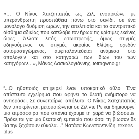
«… Ο Νίκος Χατζηπαπάς ως Ζιλ, ενσαρκώνει με
υπεράνθρωπη προσπάθεια πάνω στο σανίδι, σε ένα
μονόλογο δυόμιση ωρών, την απελπισία και το συντριπτικό
αίσθημα αδικίας που κατέλαβε τον ήρωα τις κρίσιμες εκείνες
ώρες. Άλλοτε λιτός, εσωστρεφής, όμως στιγμές
οδηγούμενος σε στιγμές ακραίας θλίψης, σχεδόν
αυτομαστιγώμενος, αμφιταλαντεύεται ανάμεσα στο
απολογείν και στο κατηγορώ των ίδιων του των
κατηγόρων…», Μάνος Δασκαλογιάννης, tetragwno.gr
“...Ο ηθοποιός επιχειρεί έναν υποκριτικό άθλο. Ένα
απίστευτο εγχείρημα που αφήνει το θεατή ανήμπορο να
αντιδράσει. Σε συνεπαίρνει απόλυτα. Ο Νίκος Χατζηπαπάς
δεν υποκρίνεται, μετουσιώνεται σε Ζιλ ντε Ρε και δημιουργεί
μια ατμόσφαιρα που σπάνια έχουμε τη χαρά να βιώσουμε.
Πρόκειται για μια θεατρική εμπειρία που όσοι τη βίωσαν δε
θα την ξεχάσουν εύκολα…” Νατάσα Κωνσταντινίδη, texnes -
plus