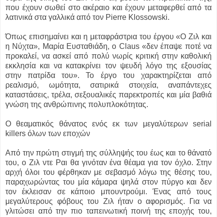
που έχουν σωθεί στο ακέραιο και έχουν μεταφερθεί από τα
λατινικά στα γαλλικά από τον Pierre Klossowski.
Όπως επισημαίνει και η μεταφράστρια του έργου «Ο Ζιλ και
η Νύχτα», Μαρία Ευσταθιάδη, ο Claus «δεν έπαψε ποτέ να
προκαλεί, να ασκεί από πολύ νωρίς κριτική στην καθολική
εκκλησία και να κατακρίνει τον ψευδή λόγο της εξουσίας
στην πατρίδα του». Το έργο του χαρακτηρίζεται από
ρεαλισμό, ωμότητα, σατιρικά στοιχεία, αναπάντεχες
καταστάσεις, τρέλα, σεξουαλικές παρεκτροπές και μία βαθιά
γνώση της ανθρώπινης πολυπλοκότητας.
Ο θεαματικός θάνατος ενός εκ των μεγαλύτερων serial
killers όλων των εποχών
Από την πρώτη στιγμή της σύλληψής του έως και το θάνατό
του, ο Ζιλ ντε Ραι θα γινόταν ένα θέαμα για τον όχλο. Στην
αρχή όλοι του φέρθηκαν με σεβασμό λόγω της θέσης του,
παραχωρώντας του μία κάμαρα ψηλά στον πύργο και δεν
τον έκλεισαν σε κάποιο μπουντρούμι. Ένας από τους
μεγαλύτερους φόβους του Ζιλ ήταν ο αφορισμός. Για να
γλιτώσει από την πιο ταπεινωτική ποινή της εποχής του,