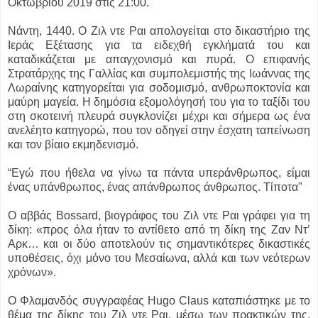
Οκτωβρίου 2019 στις 21:00.
Νάντη, 1440. Ο Ζιλ ντε Ραι απολογείται στο δικαστήριο της
Ιεράς Εξέτασης για τα ειδεχθή εγκλήματά του και
καταδικάζεται με απαγχονισμό και πυρά. Ο επιφανής
Στρατάρχης της Γαλλίας και συμπολεμιστής της Ιωάννας της
Λωραίνης κατηγορείται για σοδομισμό, ανθρωποκτονία και
μαύρη μαγεία. Η δημόσια εξομολόγησή του για το ταξίδι του
στη σκοτεινή πλευρά συγκλονίζει μέχρι και σήμερα ως ένα
ανελέητο κατηγορώ, που τον οδηγεί στην έσχατη ταπείνωση
και τον βίαιο εκμηδενισμό.
“Εγώ που ήθελα να γίνω τα πάντα υπεράνθρωπος, είμαι
ένας υπάνθρωπος, ένας απάνθρωπος άνθρωπος. Τίποτα"
Ο αββάς Bossard, βιογράφος του Ζιλ ντε Ραι γράφει για τη
δίκη: «προς όλα ήταν το αντίθετο από τη δίκη της Ζαν Ντ’
Αρκ… και οι δύο αποτελούν τις σημαντικότερες δικαστικές
υποθέσεις, όχι μόνο του Μεσαίωνα, αλλά και των νεότερων
χρόνων».
Ο Φλαμανδός συγγραφέας Hugo Claus καταπιάστηκε με το
θέμα της δίκης του Ζιλ ντε Ραι, μέσω των πρακτικών της,