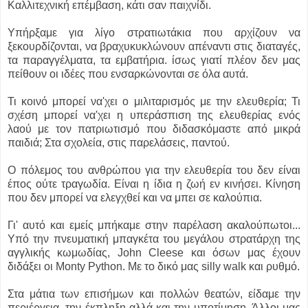
Καλλιτεχνική επέμβαση, κάτι σαν παιχνίδι.
Υπήρξαμε για λίγο στρατιωτάκια που αρχίζουν να
ξεκουρδίζονται, να βραχυκυκλώνουν απέναντι στις διαταγές,
τα παραγγέλματα, τα εμβατήρια. ίσως γιατί πλέον δεν μας
πείθουν οι ιδέες που ενσαρκώνονται σε όλα αυτά.
Τι κοινό μπορεί να'χει ο μιλιταρισμός με την ελευθερία; Τι
σχέση μπορεί να'χει η υπεράσπιση της ελευθερίας ενός
λαού με τον πατριωτισμό που διδασκόμαστε από μικρά
παιδιά; Στα σχολεία, στις παρελάσεις, παντού.
Ο πόλεμος του ανθρώπου για την ελευθερία του δεν είναι
έπος ούτε τραγωδία. Είναι η ίδια η ζωή εν κινήσει. Κίνηση
που δεν μπορεί να ελεγχθεί και να μπει σε καλούπια.
Γι' αυτό και εμείς μπήκαμε στην παρέλαση ακαλούπωτοι...
Υπό την πνευματική μπαγκέτα του μεγάλου στρατάρχη της
αγγλικής κωμωδίας, John Cleese και όσων μας έχουν
διδάξει οι Monty Python. Με το δικό μας silly walk και ρυθμό.
Στα μάτια των επισήμων και πολλών θεατών, είδαμε την
περιέργεια, την έκπληξη αλλά και την υποτίμηση. Άλλοι μας