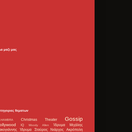
λα μαζι μας
ατηγοριες θεματων
Gossip
Christmas Theater
LHAMBRA
ollywood
Ίδρυμα Μιχάλης
IQ
Woody Allen
ακογιάννης
Ίδρυμα Σταύρος Νιάρχος
Ακρόπολη