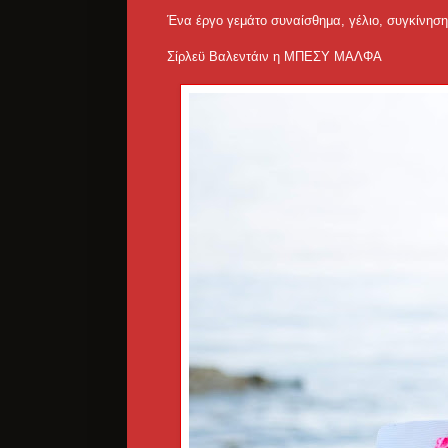
Ένα έργο γεμάτο συναίσθημα, γέλιο, συγκίνηση
Σίρλεϋ Βαλεντάιν η ΜΠΕΣΥ ΜΑΛΦΑ