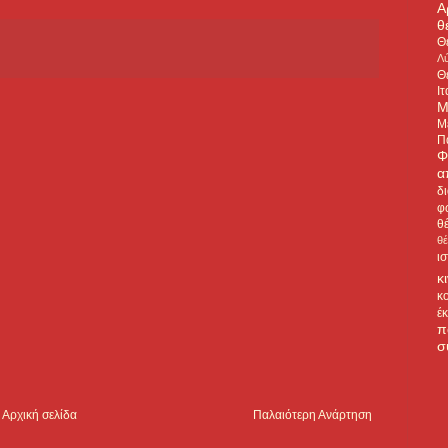
Α
θ
Θ
Λύ
Θ
Ιτ
Μ
Μ
Π
Φ
α
δ
φ
θ
θ
ι
κ
κ
έ
π
σ
Αρχική σελίδα
Παλαιότερη Ανάρτηση