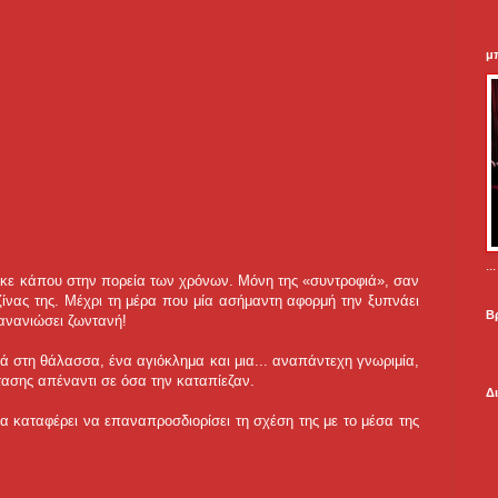
μ
.
ηκε κάπου στην πορεία των χρόνων. Μόνη της «συντροφιά», σαν
υζίνας της. Μέχρι τη μέρα που μία ασήμαντη αφορμή την ξυπνάει
Β
ξανανιώσει ζωντανή!
ά στη θάλασσα, ένα αγιόκλημα και μια... αναπάντεχη γνωριμία,
τασης απέναντι σε όσα την καταπίεζαν.
Δ
 καταφέρει να επαναπροσδιορίσει τη σχέση της με το μέσα της