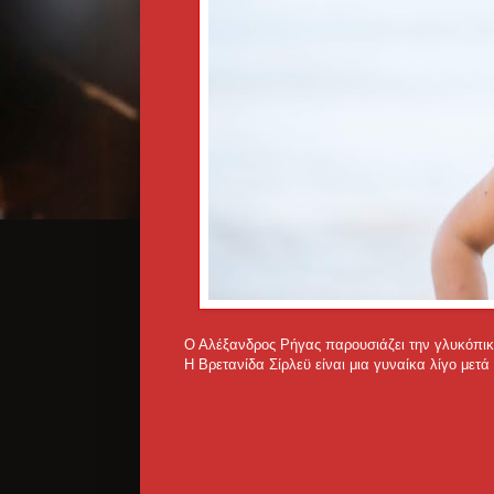
Ο Αλέξανδρος Ρήγας παρουσιάζει την γλυκόπικρ
Η Βρετανίδα Σίρλεϋ είναι μια γυναίκα λίγο μετ