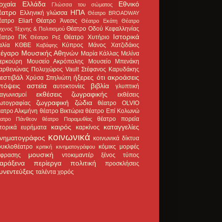
ρχαία Ελλάδα
Εθνικό
Γλώσσα του σώματος
έατρο
ΗΠΑ
Ελληνική γλώσσα
Θέατρο BROADWAY
έατρο Eliart
Θέατρο Άνεσις
Θέατρο Εκάτη
Θέατρο
Θέατρο Οδού Κεφαλληνίας
χνος Τέχνης & Πολιτισμού
Ιστορικά
έατρο ΠΚ
Θέατρο Χυτήριο
Θέατρο Ρεξ
αλία
ΚΘΒΕ
Κύπρος
Μάνος Χατζιδάκις
Καβάφης
έγαρο Μουσικής Αθηνών
Μαρία Κάλλας
Μελίνα
ερκούρη
Μουσείο Ακρόπολης
Μουσείο Μπενάκη
αρθενώνας
Πολυχώρος Vault
Στέφανος Καρυδάκης
εστιβάλ
ήξερες ότι
ακροάσεις
Χρύσα Σπηλιώτη
πόψεις
αστεία
βιβλία
αυτοκτονίες
γλυπτική
εκθέσεις ζωγραφικής
ιαγωνισμοί
εκθέσεις
ζωγραφική
ζώδια
ωτογραφίας
θέατρο OLVIO
έατρο Αλκμήνη
θέατρο Βικτώρια
θέατρο Επί Κολωνώ
θέατρο πορεία
έατρο Πάνθεον
θέατρο Παραμυθίας
καιρός
καταγγελίες
στορικά ευρήματα
καρκίνος
κοινωνικά
ινηματογράφος
κοινωνικά δίκτυα
ουκλοθέατρο
κόμικς
μορφές
κριτική κινηματογράφου
μουσική
κφρασης
ντοκιμαντέρ
ξένος τύπος
αράξενα
περίεργα
πολιτική
προσκλήσεις
υνεντεύξεις
ταλέντα
χορός