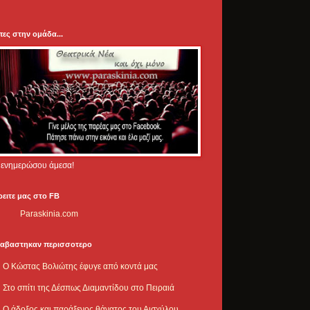
πες στην ομάδα...
.. ενημερώσου άμεσα!
ρειτε μας στο FB
Paraskinia.com
ιαβαστηκαν περισσοτερο
Ο Κώστας Βολιώτης έφυγε από κοντά μας
Στο σπίτι της Δέσπως Διαμαντίδου στο Πειραιά
Ο άδοξος και παράξενος θάνατος του Αισχύλου