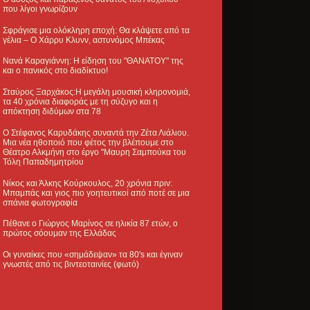
που λίγοι γνωρίζουν
Σφράγισε μια ολόκληρη εποχή: Θα κλάψετε από τα
γέλια – Ο Χάρρυ Κλυνν, αστυνόμος Μπέκας
Νανά Καραγιάννη: Η είδηση του "ΘΑΝΑΤΟΥ" της
και ο πανικός στο διαδίκτυο!
Σταύρος Ξαρχάκος:Η μεγάλη μουσική κληρονομιά,
τα 40 χρόνια διαφοράς με τη σύζυγο και η
απόκτηση διδύμων στα 78
Ο Στέφανος Καρυδάκης συναντά την Ζέτα Λιάλιου.
Μια νέα ηθοποιό που φέτος την βλέπουμε στο
Θέατρο Αλκμήνη στο έργο "Μαυρη Σαμπούκα του
Τόλη Παπαδημητρίου
Νίκος και Άλκης Κούρκουλος, 20 χρόνια πριν:
Μπαμπάς και γιος πιο γοητευτικοί από ποτέ σε μια
σπάνια φωτογραφία
Πέθανε ο Γιώργος Μαρίνος σε ηλικία 87 ετών, ο
πρώτος σόουμαν της Ελλάδας
Οι γυναίκες που «σημάδεψαν» τα 80's και έγιναν
γνωστές από τις βιντεοταινίες (φωτό)