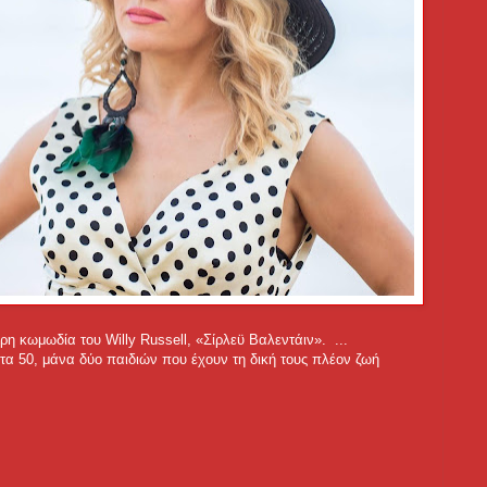
η κωμωδία του Willy Russell, «Σίρλεϋ Βαλεντάιν». ...
ά τα 50, μάνα δύο παιδιών που έχουν τη δική τους πλέον ζωή