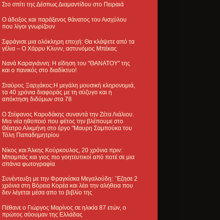
Στο σπίτι της Δέσπως Διαμαντίδου στο Πειραιά
Ο άδοξος και παράξενος θάνατος του Αισχύλου
που λίγοι γνωρίζουν
Σφράγισε μια ολόκληρη εποχή: Θα κλάψετε από τα
γέλια – Ο Χάρρυ Κλυνν, αστυνόμος Μπέκας
Νανά Καραγιάννη: Η είδηση του "ΘΑΝΑΤΟΥ" της
και ο πανικός στο διαδίκτυο!
Σταύρος Ξαρχάκος:Η μεγάλη μουσική κληρονομιά,
τα 40 χρόνια διαφοράς με τη σύζυγο και η
απόκτηση διδύμων στα 78
Ο Στέφανος Καρυδάκης συναντά την Ζέτα Λιάλιου.
Μια νέα ηθοποιό που φέτος την βλέπουμε στο
Θέατρο Αλκμήνη στο έργο "Μαυρη Σαμπούκα του
Τόλη Παπαδημητρίου
Νίκος και Άλκης Κούρκουλος, 20 χρόνια πριν:
Μπαμπάς και γιος πιο γοητευτικοί από ποτέ σε μια
σπάνια φωτογραφία
Συνέντευξη με την Φραγκίσκα Μεγαλούδη: ΄Έζησε 2
χρόνια στη Βόρεια Κορέα και λέει την αλήθεια που
δεν λέγεται μέσα απο το βιβλίο της
Πέθανε ο Γιώργος Μαρίνος σε ηλικία 87 ετών, ο
πρώτος σόουμαν της Ελλάδας