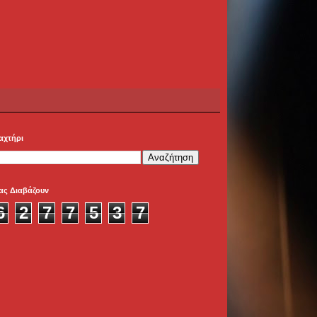
αχτήρι
ας Διαβάζουν
6
2
7
7
5
3
7