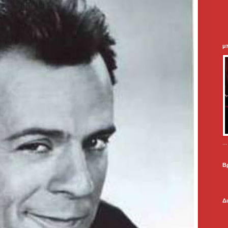
μ
.
Β
Δ