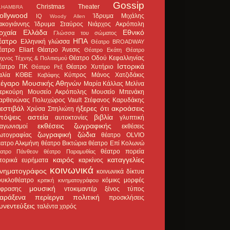
Gossip
Christmas Theater
LHAMBRA
ollywood
Ίδρυμα Μιχάλης
IQ
Woody Allen
ακογιάννης
Ίδρυμα Σταύρος Νιάρχος
Ακρόπολη
ρχαία Ελλάδα
Εθνικό
Γλώσσα του σώματος
έατρο
ΗΠΑ
Ελληνική γλώσσα
Θέατρο BROADWAY
έατρο Eliart
Θέατρο Άνεσις
Θέατρο Εκάτη
Θέατρο
Θέατρο Οδού Κεφαλληνίας
χνος Τέχνης & Πολιτισμού
Ιστορικά
έατρο ΠΚ
Θέατρο Χυτήριο
Θέατρο Ρεξ
αλία
ΚΘΒΕ
Κύπρος
Μάνος Χατζιδάκις
Καβάφης
έγαρο Μουσικής Αθηνών
Μαρία Κάλλας
Μελίνα
ερκούρη
Μουσείο Ακρόπολης
Μουσείο Μπενάκη
αρθενώνας
Πολυχώρος Vault
Στέφανος Καρυδάκης
εστιβάλ
ήξερες ότι
ακροάσεις
Χρύσα Σπηλιώτη
πόψεις
αστεία
βιβλία
αυτοκτονίες
γλυπτική
εκθέσεις ζωγραφικής
ιαγωνισμοί
εκθέσεις
ζωγραφική
ζώδια
ωτογραφίας
θέατρο OLVIO
έατρο Αλκμήνη
θέατρο Βικτώρια
θέατρο Επί Κολωνώ
θέατρο πορεία
έατρο Πάνθεον
θέατρο Παραμυθίας
καιρός
καταγγελίες
στορικά ευρήματα
καρκίνος
κοινωνικά
ινηματογράφος
κοινωνικά δίκτυα
ουκλοθέατρο
κόμικς
μορφές
κριτική κινηματογράφου
μουσική
κφρασης
ντοκιμαντέρ
ξένος τύπος
αράξενα
περίεργα
πολιτική
προσκλήσεις
υνεντεύξεις
ταλέντα
χορός