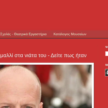
 Σχολές - Θεατρικά Εργαστήρια
Κατάλογος Μουσείων
Ψ
μαλλί στα νιάτα του - Δείτε πως ήταν
Μ