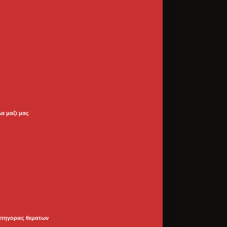
λα μαζι μας
ατηγοριες θεματων