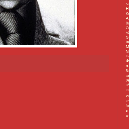
A
H
Κ
Α
θ
Θ
Λύ
Θ
Ιτ
Μ
Μ
Π
Φ
α
δ
φ
θ
θ
ι
κ
κ
έ
π
σ