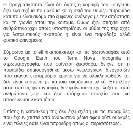
Η πραγματικότητα είναι ότι όντος η κορυφή του Ταΰγετου
έχει ένα σχήμα που ακόμα και η σκιά του θυμίζει πυραμίδα
κάτι που είναι ακόμα πιο εμφανές ανάλογα με την απόσταση
και τη γωνία όπου την κοιτάμε. Όμως έχει φτιαχτεί από
ανθρώπινο χέρι όπως υποστηρίζουν οι μύθοι της περιοχής
για λατρευτικούς σκοπούς ή είναι ένα παράδοξο αλλά
φυσικό φαινόμενο;
Σύμφωνα με το ellinikahoaxes.gr και τις φωτογραφίες από
το Google Earth του Terra Nova Incognita η
στρωματογραφία, που φαίνεται ξεκάθαρα, δείχνει ότι η
πυραμίδα δημιουργήθηκε μέσω γεωλογικών διεργασιών
που έκαναν εκατομμύρια χρόνια για να ολοκληρωθούν και
δεν είναι χτισμένη με κάποια οικοδομικά υλικά. Επιπλέον
μέσα από τις φωτογραφίες δεν φαίνεται να έχει λαξευτεί από
ανθρώπινο χέρι και δεν υπάρχουν στοιχεία που να
αποδεικνύουν κάτι τέτοιο.
Επίσης η κατασκευή της δεν έχει σχέση με τις πυραμίδες
που έχουν χτιστεί από ανθρώπινα χέρια αφού ούτε οι ακμές
είναι τέλειες ούτε είναι τετράεδρη όπως οι περισσότερες.