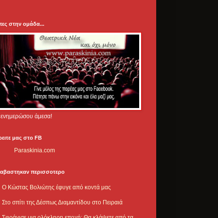
πες στην ομάδα...
.. ενημερώσου άμεσα!
ρειτε μας στο FB
Paraskinia.com
ιαβαστηκαν περισσοτερο
Ο Κώστας Βολιώτης έφυγε από κοντά μας
Στο σπίτι της Δέσπως Διαμαντίδου στο Πειραιά
Σφράγισε μια ολόκληρη εποχή: Θα κλάψετε από τα