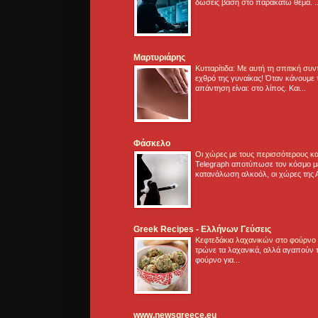
δώσεις βάση στο παρακάτω θέμα. .
Μαρτυριάρης
Κυτταρίτιδα: Με αυτή τη σπιτική συ
εχθρό της γυναίκας! Όταν κάνουμε 
απάντηση είναι: στο λίπος. Και...
Φάσκελο
Οι χώρες με τους περισσότερους κα
Telegraph αποτύπωσε τον κόσμο μ
κατανάλωση αλκοόλ, οι χώρες της 
Greek Recipes - Ελλήνων Γεύσεις
Κεφτεδάκια λαχανικών στο φούρνο
τρώνε τα λαχανικά, αλλά αγαπούν τ
φούρνο για...
www.newsgreece.eu