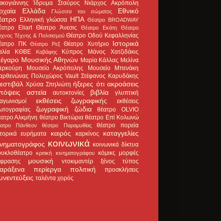
ακογιάννης
Ίδρυμα Σταύρος Νιάρχος
Ακρόπολη
ρχαία Ελλάδα
Εθνικό
Γλώσσα του σώματος
έατρο
ΗΠΑ
Ελληνική γλώσσα
Θέατρο BROADWAY
έατρο Eliart
Θέατρο Άνεσις
Θέατρο Εκάτη
Θέατρο
Θέατρο Οδού Κεφαλληνίας
χνος Τέχνης & Πολιτισμού
Ιστορικά
έατρο ΠΚ
Θέατρο Χυτήριο
Θέατρο Ρεξ
αλία
ΚΘΒΕ
Κύπρος
Μάνος Χατζιδάκις
Καβάφης
έγαρο Μουσικής Αθηνών
Μαρία Κάλλας
Μελίνα
ερκούρη
Μουσείο Ακρόπολης
Μουσείο Μπενάκη
αρθενώνας
Πολυχώρος Vault
Στέφανος Καρυδάκης
εστιβάλ
ήξερες ότι
ακροάσεις
Χρύσα Σπηλιώτη
πόψεις
αστεία
βιβλία
αυτοκτονίες
γλυπτική
εκθέσεις ζωγραφικής
ιαγωνισμοί
εκθέσεις
ζωγραφική
ζώδια
ωτογραφίας
θέατρο OLVIO
έατρο Αλκμήνη
θέατρο Βικτώρια
θέατρο Επί Κολωνώ
θέατρο πορεία
έατρο Πάνθεον
θέατρο Παραμυθίας
καιρός
καταγγελίες
στορικά ευρήματα
καρκίνος
κοινωνικά
ινηματογράφος
κοινωνικά δίκτυα
ουκλοθέατρο
κόμικς
μορφές
κριτική κινηματογράφου
μουσική
κφρασης
ντοκιμαντέρ
ξένος τύπος
αράξενα
περίεργα
πολιτική
προσκλήσεις
υνεντεύξεις
ταλέντα
χορός