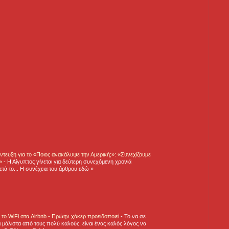
τευξη για το «Ποιος ανακάλυψε την Αμερική;»: «Συνεχίζουμε
η»
-
Η Αίγυπτος γίνεται για δεύτερη συνεχόμενη χρονιά
τά το... Η συνέχεια του άρθρου εδώ »
ε το WiFi στα Airbnb - Πρώην χάκερ προειδοποιεί
-
Το να σε
 μάλιστα από τους πολύ καλούς, είναι ένας καλός λόγος να