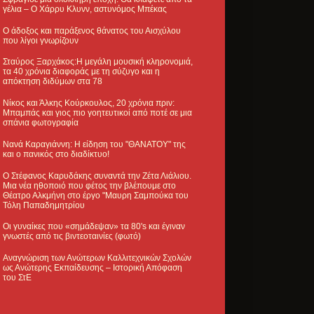
γέλια – Ο Χάρρυ Κλυνν, αστυνόμος Μπέκας
Ο άδοξος και παράξενος θάνατος του Αισχύλου
που λίγοι γνωρίζουν
Σταύρος Ξαρχάκος:Η μεγάλη μουσική κληρονομιά,
τα 40 χρόνια διαφοράς με τη σύζυγο και η
απόκτηση διδύμων στα 78
Νίκος και Άλκης Κούρκουλος, 20 χρόνια πριν:
Μπαμπάς και γιος πιο γοητευτικοί από ποτέ σε μια
σπάνια φωτογραφία
Νανά Καραγιάννη: Η είδηση του "ΘΑΝΑΤΟΥ" της
και ο πανικός στο διαδίκτυο!
Ο Στέφανος Καρυδάκης συναντά την Ζέτα Λιάλιου.
Μια νέα ηθοποιό που φέτος την βλέπουμε στο
Θέατρο Αλκμήνη στο έργο "Μαυρη Σαμπούκα του
Τόλη Παπαδημητρίου
Οι γυναίκες που «σημάδεψαν» τα 80's και έγιναν
γνωστές από τις βιντεοταινίες (φωτό)
Αναγνώριση των Ανώτερων Καλλιτεχνικών Σχολών
ως Ανώτερης Εκπαίδευσης – Ιστορική Απόφαση
του ΣτΕ