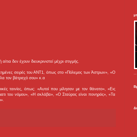
μ
αίτια δεν έχουν διευκρινιστεί μέχρι στιγμής.
απημένες σειρές του ΑΝΤ1, όπως στο «Πόλεμος των Άστρων», «Ο
.
ίλα τον βάτραχό σου» κ.α
Β
φικές ταινίες, όπως: «Αυτοί που μίλησαν με τον θάνατο», «Εις
τι του νόμου», «Η σκλάβα», «Ο Σταύρος είναι πονηρός», «Τα
ο».
Δ