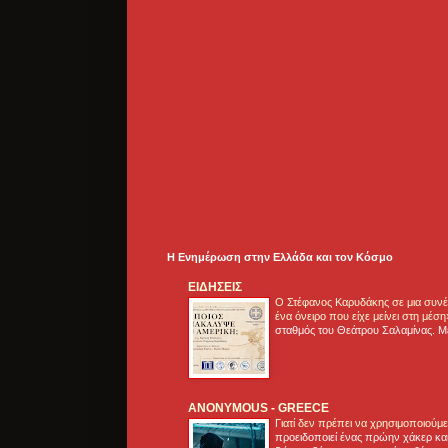
Η Ενημέρωση στην Ελλάδα και τoν Κόσμο
ΕΙΔΗΣΕΙΣ
Ο Στέφανος Καρυδάκης σε μια συνέν
ένα όνειρο που είχε μείνει στη μέσ
σταθμός του Θεάτρου Σαλαμίνας. Με
ANONYMOUS - GREECE
Γιατί δεν πρέπει να χρησιμοποιούμ
προειδοποιεί ένας πρώην χάκερ και