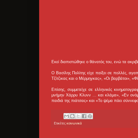
Εκεί διαπιστώθηκε ο θάνατός του, ενώ τα ακριβή 
Ο Βασίλης Πολίτης είχε παίξει σε πολλές, αγ
Τζίτζικας και ο Μέρμηγκας», «Οι βαρβάτοι», «Φ
Επίσης, συμμετείχε σε ελληνικές κινηματογρα
μνήμην Χάρρυ Κλυνν … και κλάμα», «Εν ονόμα
παιδιά της πιάτσας» και «Το ψέμα πάει σύννεφ
Ετικέτες
κοινωνικά