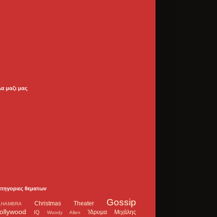
λα μαζι μας
ατηγοριες θεματων
Gossip
Christmas Theater
LHAMBRA
ollywood
Ίδρυμα Μιχάλης
IQ
Woody Allen