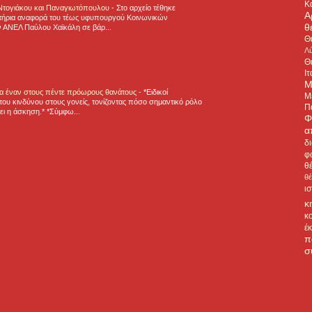
Κ
 Ντογιάκου και Παναγιωτόπουλου
-
Στο αρχείο τέθηκε
Α
τήρια αναφορά του τέως υφυπουργού Κοινωνικών
θ
 ΑΝΕΛ Παύλου Χαϊκάλη σε βάρ...
Θ
Λύ
Θ
Ιτ
Μ
για έναν στους πέντε πρόωρους θανάτους
-
*Ειδικοί
Μ
ου κινδύνου στους γονείς, τονίζοντας πόσο σημαντικό ρόλο
Π
ζει η άσκηση.* *Σύμφω...
Φ
α
δ
φ
θ
θ
ι
κ
κ
έ
π
σ