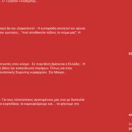
.. Ο Τζέησον Γκλάσμπερ...
νταγή θα την εξαφανίσετε!
-
H κυτταρίτιδα αποτελεί τον αιώνιο
την ερώτηση... “πού αποθηκεύει τοξίνες το σώμα μας”; Η
Ε
πνιστές στον κόσμο - Σε ποια θέση βρίσκεται η Ελλάδα;
-
Η
ε βάση την κατανάλωση τσιγάρων. Όπως και στην
Ανατολικής Ευρώπης κυριαρχούν. Στο Μαυρο...
-
Για τους λιλιπούτειους αγαπημένους μας που με δυσκολία
α κεφτεδάκια, τα καμουφλάρουμε και.... τα ψήνουμε στο
κ
A
H