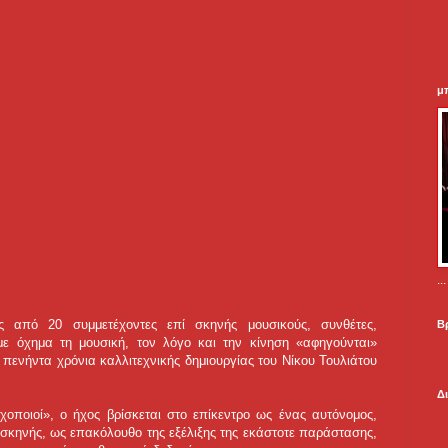
μ
.
ς από 20 συμμετέχοντες επί σκηνής μουσικούς, συνθέτες,
Β
 με όχημα τη μουσική, τον λόγο και την κίνηση «αφηγούνται»
α πενήντα χρόνια καλλιτεχνικής δημιουργίας του Νίκου Τουλιάτου
Δ
οποιοί», ο ήχος βρίσκεται στο επίκεντρο ως ένας αυτόνομος,
 σκηνής, ως επακόλουθο της εξέλιξης της εκάστοτε παράστασης,