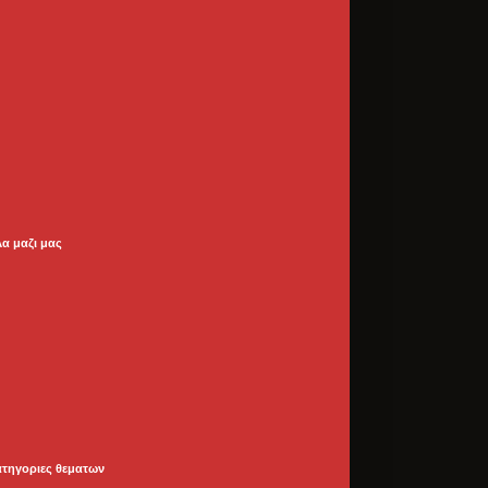
λα μαζι μας
ατηγοριες θεματων