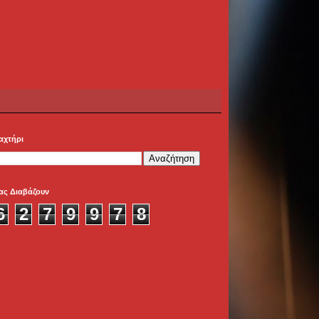
αχτήρι
ας Διαβάζουν
6
2
7
9
9
7
8