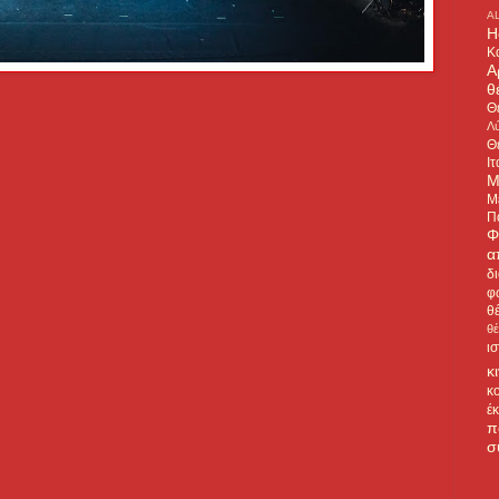
A
H
Κ
Α
θ
Θ
Λύ
Θ
Ιτ
Μ
Μ
Π
Φ
α
δ
φ
θ
θ
ι
κ
κ
έ
π
σ