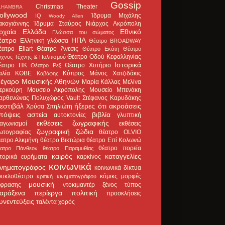
Gossip
Christmas Theater
LHAMBRA
ollywood
Ίδρυμα Μιχάλης
IQ
Woody Allen
ακογιάννης
Ίδρυμα Σταύρος Νιάρχος
Ακρόπολη
ρχαία Ελλάδα
Εθνικό
Γλώσσα του σώματος
έατρο
ΗΠΑ
Ελληνική γλώσσα
Θέατρο BROADWAY
έατρο Eliart
Θέατρο Άνεσις
Θέατρο Εκάτη
Θέατρο
Θέατρο Οδού Κεφαλληνίας
χνος Τέχνης & Πολιτισμού
Ιστορικά
έατρο ΠΚ
Θέατρο Χυτήριο
Θέατρο Ρεξ
αλία
ΚΘΒΕ
Κύπρος
Μάνος Χατζιδάκις
Καβάφης
έγαρο Μουσικής Αθηνών
Μαρία Κάλλας
Μελίνα
ερκούρη
Μουσείο Ακρόπολης
Μουσείο Μπενάκη
αρθενώνας
Πολυχώρος Vault
Στέφανος Καρυδάκης
εστιβάλ
ήξερες ότι
ακροάσεις
Χρύσα Σπηλιώτη
πόψεις
αστεία
βιβλία
αυτοκτονίες
γλυπτική
εκθέσεις ζωγραφικής
ιαγωνισμοί
εκθέσεις
ζωγραφική
ζώδια
ωτογραφίας
θέατρο OLVIO
έατρο Αλκμήνη
θέατρο Βικτώρια
θέατρο Επί Κολωνώ
θέατρο πορεία
έατρο Πάνθεον
θέατρο Παραμυθίας
καιρός
καταγγελίες
στορικά ευρήματα
καρκίνος
κοινωνικά
ινηματογράφος
κοινωνικά δίκτυα
ουκλοθέατρο
κόμικς
μορφές
κριτική κινηματογράφου
μουσική
κφρασης
ντοκιμαντέρ
ξένος τύπος
αράξενα
περίεργα
πολιτική
προσκλήσεις
υνεντεύξεις
ταλέντα
χορός