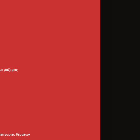
λα μαζι μας
ατηγοριες θεματων