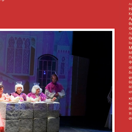
A
H
Κ
Α
θ
Θ
Λύ
Θ
Ιτ
Μ
Μ
Π
Φ
α
δ
φ
θ
θ
ι
κ
κ
έ
π
σ