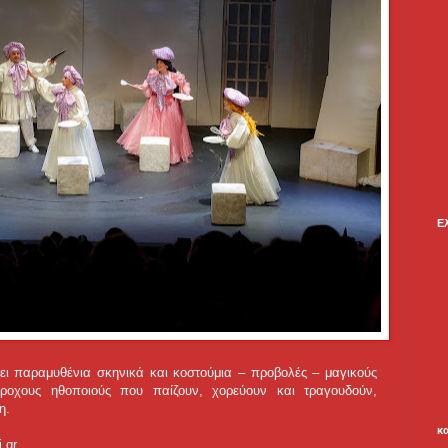
Ε
ι παραμυθένια σκηνικά και κοστούμια – προβολές – μαγικούς
ροχους ηθοποιούς που παίζουν, χορεύουν και τραγουδούν,
η.
κ
i.gr