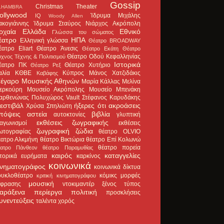
Gossip
Christmas Theater
LHAMBRA
ollywood
Ίδρυμα Μιχάλης
IQ
Woody Allen
ακογιάννης
Ίδρυμα Σταύρος Νιάρχος
Ακρόπολη
ρχαία Ελλάδα
Εθνικό
Γλώσσα του σώματος
έατρο
ΗΠΑ
Ελληνική γλώσσα
Θέατρο BROADWAY
έατρο Eliart
Θέατρο Άνεσις
Θέατρο Εκάτη
Θέατρο
Θέατρο Οδού Κεφαλληνίας
χνος Τέχνης & Πολιτισμού
Ιστορικά
έατρο ΠΚ
Θέατρο Χυτήριο
Θέατρο Ρεξ
αλία
ΚΘΒΕ
Κύπρος
Μάνος Χατζιδάκις
Καβάφης
έγαρο Μουσικής Αθηνών
Μαρία Κάλλας
Μελίνα
ερκούρη
Μουσείο Ακρόπολης
Μουσείο Μπενάκη
αρθενώνας
Πολυχώρος Vault
Στέφανος Καρυδάκης
εστιβάλ
ήξερες ότι
ακροάσεις
Χρύσα Σπηλιώτη
πόψεις
αστεία
βιβλία
αυτοκτονίες
γλυπτική
εκθέσεις ζωγραφικής
ιαγωνισμοί
εκθέσεις
ζωγραφική
ζώδια
ωτογραφίας
θέατρο OLVIO
έατρο Αλκμήνη
θέατρο Βικτώρια
θέατρο Επί Κολωνώ
θέατρο πορεία
έατρο Πάνθεον
θέατρο Παραμυθίας
καιρός
καταγγελίες
στορικά ευρήματα
καρκίνος
κοινωνικά
ινηματογράφος
κοινωνικά δίκτυα
ουκλοθέατρο
κόμικς
μορφές
κριτική κινηματογράφου
μουσική
κφρασης
ντοκιμαντέρ
ξένος τύπος
αράξενα
περίεργα
πολιτική
προσκλήσεις
υνεντεύξεις
ταλέντα
χορός