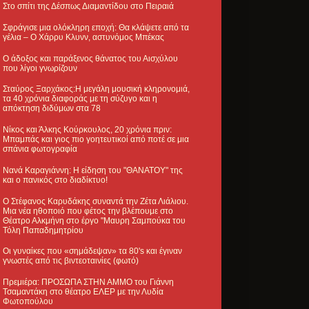
Στο σπίτι της Δέσπως Διαμαντίδου στο Πειραιά
Σφράγισε μια ολόκληρη εποχή: Θα κλάψετε από τα
γέλια – Ο Χάρρυ Κλυνν, αστυνόμος Μπέκας
Ο άδοξος και παράξενος θάνατος του Αισχύλου
που λίγοι γνωρίζουν
Σταύρος Ξαρχάκος:Η μεγάλη μουσική κληρονομιά,
τα 40 χρόνια διαφοράς με τη σύζυγο και η
απόκτηση διδύμων στα 78
Νίκος και Άλκης Κούρκουλος, 20 χρόνια πριν:
Μπαμπάς και γιος πιο γοητευτικοί από ποτέ σε μια
σπάνια φωτογραφία
Νανά Καραγιάννη: Η είδηση του "ΘΑΝΑΤΟΥ" της
και ο πανικός στο διαδίκτυο!
Ο Στέφανος Καρυδάκης συναντά την Ζέτα Λιάλιου.
Μια νέα ηθοποιό που φέτος την βλέπουμε στο
Θέατρο Αλκμήνη στο έργο "Μαυρη Σαμπούκα του
Τόλη Παπαδημητρίου
Οι γυναίκες που «σημάδεψαν» τα 80's και έγιναν
γνωστές από τις βιντεοταινίες (φωτό)
Πρεμιέρα: ΠΡΟΣΩΠΑ ΣΤΗΝ ΑΜΜΟ του Γιάννη
Τσαμαντάκη στο θέατρο ΕΛΕΡ με την Λυδία
Φωτοπούλου