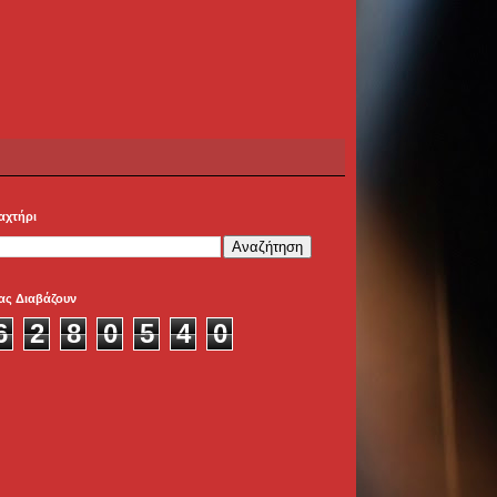
αχτήρι
ας Διαβάζουν
6
2
8
0
5
4
0