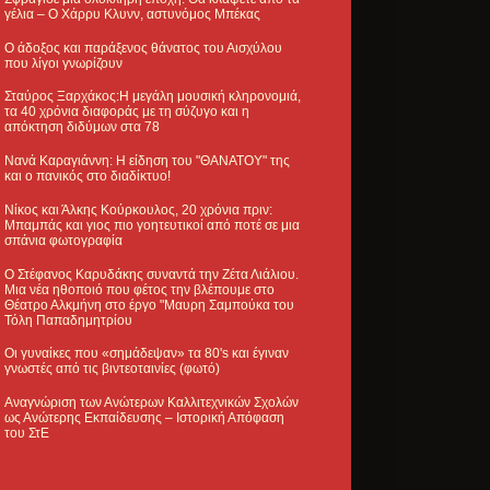
γέλια – Ο Χάρρυ Κλυνν, αστυνόμος Μπέκας
Ο άδοξος και παράξενος θάνατος του Αισχύλου
που λίγοι γνωρίζουν
Σταύρος Ξαρχάκος:Η μεγάλη μουσική κληρονομιά,
τα 40 χρόνια διαφοράς με τη σύζυγο και η
απόκτηση διδύμων στα 78
Νανά Καραγιάννη: Η είδηση του "ΘΑΝΑΤΟΥ" της
και ο πανικός στο διαδίκτυο!
Νίκος και Άλκης Κούρκουλος, 20 χρόνια πριν:
Μπαμπάς και γιος πιο γοητευτικοί από ποτέ σε μια
σπάνια φωτογραφία
Ο Στέφανος Καρυδάκης συναντά την Ζέτα Λιάλιου.
Μια νέα ηθοποιό που φέτος την βλέπουμε στο
Θέατρο Αλκμήνη στο έργο "Μαυρη Σαμπούκα του
Τόλη Παπαδημητρίου
Οι γυναίκες που «σημάδεψαν» τα 80's και έγιναν
γνωστές από τις βιντεοταινίες (φωτό)
Αναγνώριση των Ανώτερων Καλλιτεχνικών Σχολών
ως Ανώτερης Εκπαίδευσης – Ιστορική Απόφαση
του ΣτΕ