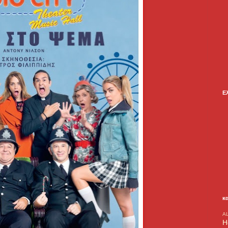
Ε
κ
A
H