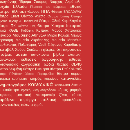
ακογιάννης
Ίδρυμα Σταύρος Νιάρχος
Ακρόπολη
ρχαία Ελλάδα
Εθνικό
Γλώσσα του σώματος
έατρο
ΗΠΑ
Ελληνική γλώσσα
Θέατρο BROADWAY
έατρο Eliart
Θέατρο Άνεσις
Θέατρο Εκάτη
Θέατρο
Θέατρο Οδού Κεφαλληνίας
χνος Τέχνης & Πολιτισμού
Ιστορικά
έατρο ΠΚ
Θέατρο Χυτήριο
Θέατρο Ρεξ
αλία
ΚΘΒΕ
Κύπρος
Μάνος Χατζιδάκις
Καβάφης
έγαρο Μουσικής Αθηνών
Μαρία Κάλλας
Μελίνα
ερκούρη
Μουσείο Ακρόπολης
Μουσείο Μπενάκη
αρθενώνας
Πολυχώρος Vault
Στέφανος Καρυδάκης
εστιβάλ
ήξερες ότι
ακροάσεις
Χρύσα Σπηλιώτη
πόψεις
αστεία
βιβλία
αυτοκτονίες
γλυπτική
εκθέσεις ζωγραφικής
ιαγωνισμοί
εκθέσεις
ζωγραφική
ζώδια
ωτογραφίας
θέατρο OLVIO
έατρο Αλκμήνη
θέατρο Βικτώρια
θέατρο Επί Κολωνώ
θέατρο πορεία
έατρο Πάνθεον
θέατρο Παραμυθίας
καιρός
καταγγελίες
στορικά ευρήματα
καρκίνος
κοινωνικά
ινηματογράφος
κοινωνικά δίκτυα
ουκλοθέατρο
κόμικς
μορφές
κριτική κινηματογράφου
μουσική
κφρασης
ντοκιμαντέρ
ξένος τύπος
αράξενα
περίεργα
πολιτική
προσκλήσεις
υνεντεύξεις
ταλέντα
χορός