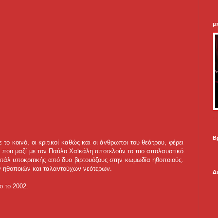
μ
.
Β
το κοινό, οι κριτικοί καθώς και οι άνθρωποι του θεάτρου, φέρει
η που μαζί με τον Παύλο Χαϊκάλη αποτελούν το πιο απολαυστικό
τάλ υποκριτικής από δυο βιρτουόζους στην κωμωδία ηθοποιούς.
ν ηθοποιών και ταλαντούχων νεότερων.
Δ
 το 2002.