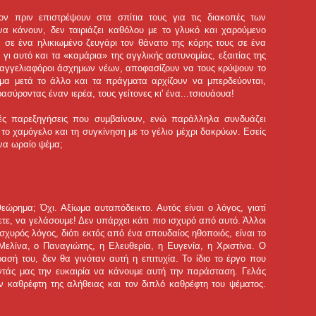
ον πριν επιστρέψουν στα σπίτια τους για τις διακοπές των
α κάνουν, δεν ταιριάζει καθόλου με το γλυκό και χαρούμενο
σε ένα ηλικιωμένο ζευγάρι τον θάνατο της κόρης τους σε ένα
, γι αυτό και τα «καμάρια» της αγγλικής αστυνομίας, εξαιτίας της
 αγγελιαφόροι άσχημων νέων, αποφασίζουν να τους κρύψουν το
έμα μετά το άλλο και τα πράγματα αρχίζουν να μπερδεύονται,
ύροντας έναν ιερέα, τους γείτονες κι' ένα...τσιουάουα!
ωτές παρεξηγήσεις που συμβαίνουν, ενώ παράλληλα συνδυάζει
 το χαμόγελο και τη συγκίνηση με το γέλιο μέχρι δακρύων. Εσείς
ένα ωραίο ψέμα;
εώρημα; Όχι. Αξίωμα αυταπόδεικτο. Αυτός είναι ο λόγος, γιατί
τε, να γελάσουμε! Δεν υπάρχει κάτι πιο ισχυρό από αυτό. Άλλοι
σχυρός λόγος, διότι εκτός από ένα σπουδαίος ηθοποιός, είναι το
 Μελίνα, ο Παναγιώτης, η Ελευθερία, η Ευγενία, η Χριστίνα. Ο
σή του, δεν θα γινόταν αυτή η επιτυχία. Το ίδιο το έργο που
οντάς μας την ευκαιρία να κάνουμε αυτή την παράσταση. Γελάς
ν καθρέφτη της αλήθειας και τον διπλό καθρέφτη του ψέματος.