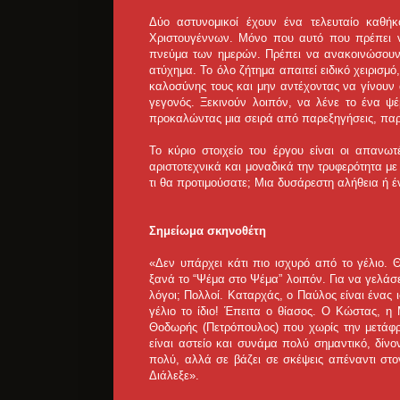
Δύο αστυνομικοί έχουν ένα τελευταίο καθήκ
Χριστουγέννων. Μόνο που αυτό που πρέπει ν
πνεύμα των ημερών. Πρέπει να ανακοινώσουν 
ατύχημα. Το όλο ζήτημα απαιτεί ειδικό χειρισμό
καλοσύνης τους και μην αντέχοντας να γίνουν
γεγονός. Ξεκινούν λοιπόν, να λένε το ένα ψ
προκαλώντας μια σειρά από παρεξηγήσεις, παρασ
Το κύριο στοιχείο του έργου είναι οι απαν
αριστοτεχνικά και μοναδικά την τρυφερότητα με
τι θα προτιμούσατε; Μια δυσάρεστη αλήθεια ή 
Σημείωμα σκηνοθέτη
«Δεν υπάρχει κάτι πιο ισχυρό από το γέλιο. Θ
ξανά το “Ψέμα στο Ψέμα” λοιπόν. Για να γελάσε
λόγοι; Πολλοί. Καταρχάς, ο Παύλος είναι ένας ι
γέλιο το ίδιο! Έπειτα ο θίασος. Ο Κώστας, η
Θοδωρής (Πετρόπουλος) που χωρίς την μετάφρα
είναι αστείο και συνάμα πολύ σημαντικό, δίν
πολύ, αλλά σε βάζει σε σκέψεις απέναντι στο
Διάλεξε».