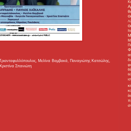
Κ
Α
θ
Θ
Λύ
Θ
Ιτ
Μ
Μ
Π
Φ
α
δ
 Τριανταφυλλόπουλος, Μελίνα Βαμβακά, Παναγιώτης Κατσώλης,
φ
Χριστίνα Σπανιώτη
θ
θ
ι
κ
κ
έ
π
σ