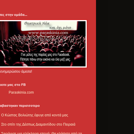
πες στην ομάδα...
.. ενημερώσου άμεσα!
ρειτε μας στο FB
Paraskinia.com
ιαβαστηκαν περισσοτερο
Ο Κώστας Βολιώτης έφυγε από κοντά μας
Στο σπίτι της Δέσπως Διαμαντίδου στο Πειραιά
Σφράγισε μια ολόκληρη εποχή: Θα κλάψετε από τα