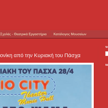
 Σχολές - Θεατρικά Εργαστήρια
Κατάλογος Μουσείων
Ψ
νίκη από την Κυριακή του Πάσχα
Μ