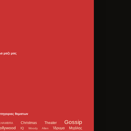
λα μαζι μας
ατηγοριες θεματων
Gossip
Christmas Theater
LHAMBRA
ollywood
Ίδρυμα Μιχάλης
IQ
Woody Allen