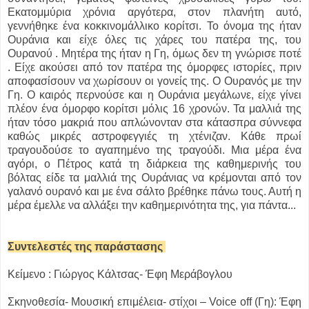
Εκατομμύρια χρόνια αργότερα, στον πλανήτη αυτό,
γεννήθηκε ένα κοκκινομάλλικο κορίτσι. Το όνομα της ήταν
Ουράνια και είχε όλες τις χάρες του πατέρα της, του
Ουρανού . Μητέρα της ήταν η Γη, όμως δεν τη γνώρισε ποτέ
. Είχε ακούσει από τον πατέρα της όμορφες ιστορίες, πριν
αποφασίσουν να χωρίσουν οι γονείς της. Ο Ουρανός με την
Γη. Ο καιρός περνούσε και η Ουράνια μεγάλωνε, είχε γίνει
πλέον ένα όμορφο κορίτσι μόλις 16 χρονών. Τα μαλλιά της
ήταν τόσο μακριά που απλώνονταν στα κάτασπρα σύννεφα
καθώς μικρές αστροφεγγιές τη χτένιζαν. Κάθε πρωί
τραγουδούσε το αγαπημένο της τραγούδι. Μια μέρα ένα
αγόρι, ο Πέτρος κατά τη διάρκεια της καθημερινής του
βόλτας είδε τα μαλλιά της Ουράνιας να κρέμονται από τον
γαλανό ουρανό και με ένα σάλτο βρέθηκε πάνω τους. Αυτή η
μέρα έμελλε να αλλάξει την καθημερινότητα της, για πάντα...
Συντελεστές της παράστασης
Κείμενο : Γιώργος Κάλτσας- Έφη Μεράβογλου
Σκηνοθεσία- Μουσική επιμέλεια- στίχοι – Voice off (Γη): Έφη