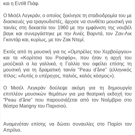
και η Εντίθ Πιάφ.
Ο Μισέλ Λεγκράν, ο οποίος ξεκίνησε τη σταδιοδρομία του με
διασκευές για τραγουδιστές, άρχισε να συνθέτει μουσική για
ταινίες στη δεκαετία του 1960 με την εμφάνιση της νουβέλ
βαγκ και συνεργάστηκε με την Ανιές Βαρντά, τον Ζαν-Λικ
Γκοντάρ και, κυρίως, με τον Ζακ Ντεμί.
Εκτός από τη μουσική για τις «Ομπρέλες του Χερβούργου»
και τα «Κορίτσια του Ροσφόρ», που ήταν η αρχή του
μιούζικαλ α λα γαλλικά, η Γαλλία του οφείλει επίσης τη
μουσική για τη δραματική ταινία "Peau d'âne" (ελληνικός
τίτλος: «Αυτός ο υπέροχος, παλιός, καλός κόσμος»).
Ο Μισέλ Λεγκράν δούλεψε ακόμη για τη δημιουργία
επιπλέον μουσικών θεμάτων για μια θεατρική εκδοχή του
“Peau d'âne" που παρουσιάζεται από τον Νοέμβριο στο
θέατρο Marigny του Παρισιού.
Αναμενόταν επίσης να δώσει συναυλίες στο Παρίσι τον
Απρίλιο.