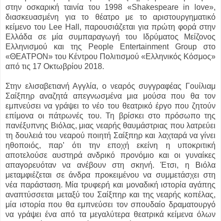
στην οσκαρική ταινία του 1998 «Shakespeare in love»,
διασκευασμένη για το θέατρο με το αριστουργηματικό
κείμενο του Lee Hall, παρουσιάζεται για πρώτη φορά στην
Ελλάδα σε μία συμπαραγωγή του Ιδρύματος Μείζονος
Ελληνισμού και της People Entertainment Group στο
«ΘΕΑΤΡΟΝ» του Κέντρου Πολιτισμού «Ελληνικός Κόσμος»
από τις 17 Οκτωβρίου 2018.
Στην ελισαβετιανή Αγγλία, ο νεαρός συγγραφέας Γουίλιαμ
Σαίξπηρ αναζητά απεγνωσμένα μια μούσα που θα τον
εμπνεύσει να γράψει το νέο του θεατρικό έργο που ζητούν
επίμονα οι πάτρωνές του. Τη βρίσκει στο πρόσωπο της
πανέξυπνης Βιόλας, μιας νεαρής θαυμάστριας που λατρεύει
τη δουλειά του νεαρού ποιητή Σαίξπηρ και λαχταρά να γίνει
ηθοποιός, παρ’ ότι την εποχή εκείνη η υποκριτική
αποτελούσε αυστηρά ανδρικό προνόμιο και οι γυναίκες
απαγορευόταν να ανέβουν στη σκηνή. Έτσι, η Βιόλα
μεταμφιέζεται σε άνδρα προκειμένου να συμμετάσχει στη
νέα παράσταση. Μία τρυφερή και μοναδική ιστορία αγάπης
αναπτύσσεται μεταξύ του Σαίξπηρ και της νεαρής κοπέλας,
μία ιστορία που θα εμπνεύσει τον σπουδαίο δραματουργό
να γράψει ένα από τα μεγαλύτερα θεατρικά κείμενα όλων