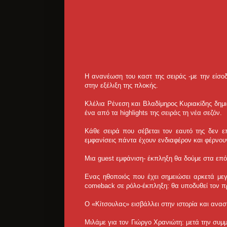
H ανανέωση του καστ της σειράς -με την είσο
στην εξέλιξη της πλοκής.
Κλέλια Ρένεση και Βλαδίμηρος Κυριακίδης δημι
ένα από τα highlights της σειράς τη νέα σεζόν.
Κάθε σειρά που σέβεται τον εαυτό της δεν επ
εμφανίσεις πάντα έχουν ενδιαφέρον και φέρνου
Μια guest εμφάνιση- έκπληξη θα δούμε στα επό
Ενας ηθοποιός που έχει σημειώσει αρκετά με
comeback σε ρόλο-έκπληξη: θα υποδυθεί τον π
Ο «Κίτσουλας» εισβάλλει στην ιστορία και αναστ
Μιλάμε για τον Γιώργο Χρανιώτη: μετά την συμμ