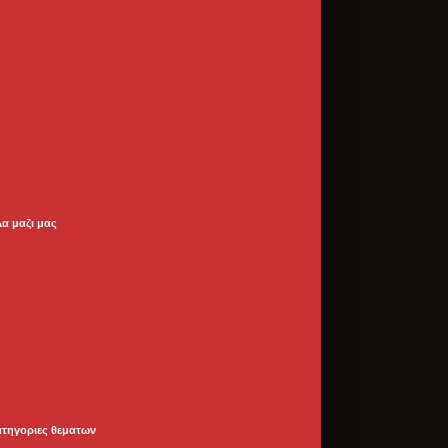
λα μαζι μας
ατηγοριες θεματων