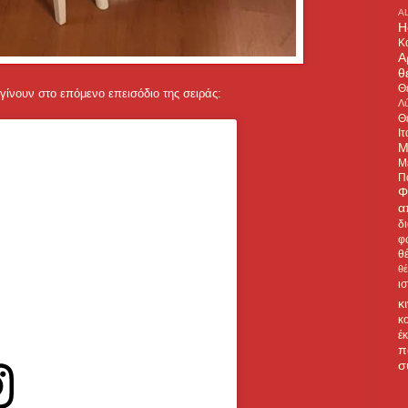
A
H
Κ
Α
θ
Θ
 γίνουν στο επόμενο επεισόδιο της σειράς:
Λύ
Θ
Ιτ
Μ
Μ
Π
Φ
α
δ
φ
θ
θ
ι
κ
κ
έ
π
σ