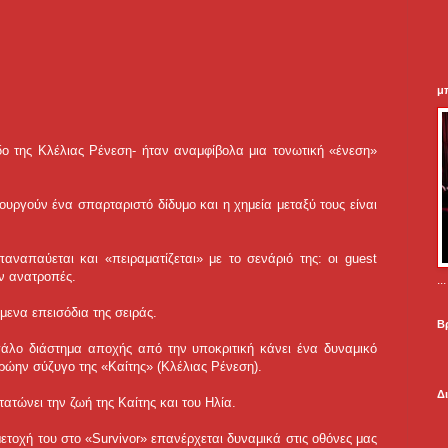
μ
δο της Κλέλιας Ρένεση- ήταν αναμφίβολα μια τονωτική «ένεση»
ουργούν ένα σπαρταριστό δίδυμο και η χημεία μεταξύ τους είναι
αναπαύεται και «πειραματίζεται» με το σενάριό της: οι guest
ν ανατροπές.
.
μενα επεισόδια της σειράς.
Β
γάλο διάστημα αποχής από την υποκριτική κάνει ένα δυναμικό
ρώην σύζυγο της «Καίτης» (Κλέλιας Ρένεση).
Δ
ατώνει την ζωή της Καίτης και του Ηλία.
ετοχή του στο «Survivor» επανέρχεται δυναμικά στις οθόνες μας