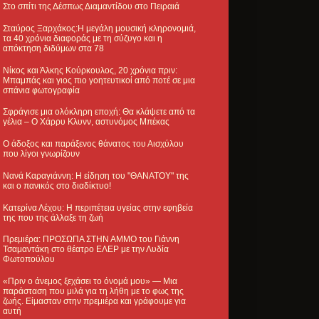
Στο σπίτι της Δέσπως Διαμαντίδου στο Πειραιά
Σταύρος Ξαρχάκος:Η μεγάλη μουσική κληρονομιά,
τα 40 χρόνια διαφοράς με τη σύζυγο και η
απόκτηση διδύμων στα 78
Νίκος και Άλκης Κούρκουλος, 20 χρόνια πριν:
Μπαμπάς και γιος πιο γοητευτικοί από ποτέ σε μια
σπάνια φωτογραφία
Σφράγισε μια ολόκληρη εποχή: Θα κλάψετε από τα
γέλια – Ο Χάρρυ Κλυνν, αστυνόμος Μπέκας
Ο άδοξος και παράξενος θάνατος του Αισχύλου
που λίγοι γνωρίζουν
Νανά Καραγιάννη: Η είδηση του "ΘΑΝΑΤΟΥ" της
και ο πανικός στο διαδίκτυο!
Κατερίνα Λέχου: Η περιπέτεια υγείας στην εφηβεία
της που της άλλαξε τη ζωή
Πρεμιέρα: ΠΡΟΣΩΠΑ ΣΤΗΝ ΑΜΜΟ του Γιάννη
Τσαμαντάκη στο θέατρο ΕΛΕΡ με την Λυδία
Φωτοπούλου
«Πριν ο άνεμος ξεχάσει το όνομά μου» — Μια
παράσταση που μιλά για τη λήθη με το φως της
ζωής. Είμασταν στην πρεμιέρα και γράφουμε για
αυτή