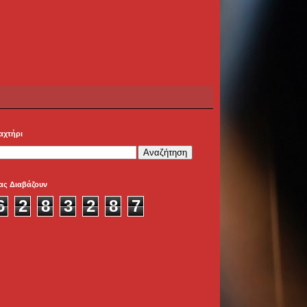
αχτήρι
ας Διαβάζουν
6
2
8
3
2
8
7