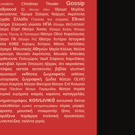
Gossip
Christmas Theater
LHAMBRA
ollywood
Ίδρυμα Μιχάλης
IQ
Woody Allen
ακογιάννης
Ίδρυμα Σταύρος Νιάρχος
Ακρόπολη
ρχαία Ελλάδα
Εθνικό
Γλώσσα του σώματος
έατρο
ΗΠΑ
Ελληνική γλώσσα
Θέατρο BROADWAY
έατρο Eliart
Θέατρο Άνεσις
Θέατρο Εκάτη
Θέατρο
Θέατρο Οδού Κεφαλληνίας
χνος Τέχνης & Πολιτισμού
Ιστορικά
έατρο ΠΚ
Θέατρο Χυτήριο
Θέατρο Ρεξ
αλία
ΚΘΒΕ
Κύπρος
Μάνος Χατζιδάκις
Καβάφης
έγαρο Μουσικής Αθηνών
Μαρία Κάλλας
Μελίνα
ερκούρη
Μουσείο Ακρόπολης
Μουσείο Μπενάκη
αρθενώνας
Πολυχώρος Vault
Στέφανος Καρυδάκης
εστιβάλ
ήξερες ότι
ακροάσεις
Χρύσα Σπηλιώτη
πόψεις
αστεία
βιβλία
αυτοκτονίες
γλυπτική
εκθέσεις ζωγραφικής
ιαγωνισμοί
εκθέσεις
ζωγραφική
ζώδια
ωτογραφίας
θέατρο OLVIO
έατρο Αλκμήνη
θέατρο Βικτώρια
θέατρο Επί Κολωνώ
θέατρο πορεία
έατρο Πάνθεον
θέατρο Παραμυθίας
καιρός
καταγγελίες
στορικά ευρήματα
καρκίνος
κοινωνικά
ινηματογράφος
κοινωνικά δίκτυα
ουκλοθέατρο
κόμικς
μορφές
κριτική κινηματογράφου
μουσική
κφρασης
ντοκιμαντέρ
ξένος τύπος
αράξενα
περίεργα
πολιτική
προσκλήσεις
υνεντεύξεις
ταλέντα
χορός