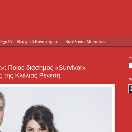
 Σχολές - Θεατρικά Εργαστήρια
Κατάλογος Μουσείων
Ψ
»: Ποιος διάσημος «Survivor»
 της Κλέλιας Ρένεση
Μ