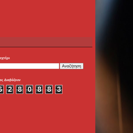
αχτήρι
ας Διαβάζουν
6
2
8
0
8
8
3