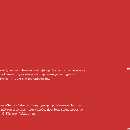
Ε
τευξη για το «Ποιος ανακάλυψε την Αμερική;»: «Συνεχίζουμε
η»
-
Η Αίγυπτος γίνεται για δεύτερη συνεχόμενη χρονιά
τά το... Η συνέχεια του άρθρου εδώ »
ε το WiFi στα Airbnb - Πρώην χάκερ προειδοποιεί
-
Το να σε
 μάλιστα από τους πολύ καλούς, είναι ένας καλός λόγος να
.. Ο Τζέησον Γκλάσμπερ...
κ