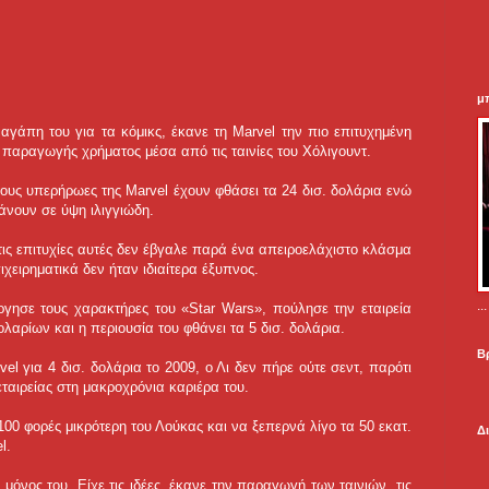
μ
ν αγάπη του για τα κόμικς, έκανε τη Marvel την πιο επιτυχημένη
ή παραγωγής χρήματος μέσα από τις ταινίες του Χόλιγουντ.
ε τους υπερήρωες της Marvel έχουν φθάσει τα 24 δισ. δολάρια ενώ
θάνουν σε ύψη ιλιγγιώδη.
ις επιτυχίες αυτές δεν έβγαλε παρά ένα απειροελάχιστο κλάσμα
ιχειρηματικά δεν ήταν ιδιαίτερα έξυπνος.
.
ργησε τους χαρακτήρες του «Star Wars», πούλησε την εταιρεία
ολαρίων και η περιουσία του φθάνει τα 5 δισ. δολάρια.
Β
l για 4 δισ. δολάρια το 2009, ο Λι δεν πήρε ούτε σεντ, παρότι
εταιρείας στη μακροχρόνια καριέρα του.
100 φορές μικρότερη του Λούκας και να ξεπερνά λίγο τα 50 εκατ.
Δ
l.
μόνος του. Είχε τις ιδέες, έκανε την παραγωγή των ταινιών, τις