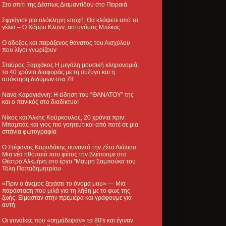
Στο σπίτι της Δέσπως Διαμαντίδου στο Πειραιά
Σφράγισε μια ολόκληρη εποχή: Θα κλάψετε από τα
γέλια – Ο Χάρρυ Κλυνν, αστυνόμος Μπέκας
Ο άδοξος και παράξενος θάνατος του Αισχύλου
που λίγοι γνωρίζουν
Σταύρος Ξαρχάκος:Η μεγάλη μουσική κληρονομιά,
τα 40 χρόνια διαφοράς με τη σύζυγο και η
απόκτηση διδύμων στα 78
Νανά Καραγιάννη: Η είδηση του "ΘΑΝΑΤΟΥ" της
και ο πανικός στο διαδίκτυο!
Νίκος και Άλκης Κούρκουλος, 20 χρόνια πριν:
Μπαμπάς και γιος πιο γοητευτικοί από ποτέ σε μια
σπάνια φωτογραφία
Ο Στέφανος Καρυδάκης συναντά την Ζέτα Λιάλιου.
Μια νέα ηθοποιό που φέτος την βλέπουμε στο
Θέατρο Αλκμήνη στο έργο "Μαυρη Σαμπούκα του
Τόλη Παπαδημητρίου
«Πριν ο άνεμος ξεχάσει το όνομά μου» — Μια
παράσταση που μιλά για τη λήθη με το φως της
ζωής. Είμασταν στην πρεμιέρα και γράφουμε για
αυτή
Οι γυναίκες που «σημάδεψαν» τα 80's και έγιναν