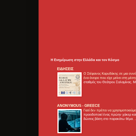
Η Ενημέρωση στην Ελλάδα και τoν Κόσμο
ΕΙΔΗΣΕΙΣ
Ο Στέφανος Καρυδάκης σε μια συνέν
ένα όνειρο που είχε μείνει στη μέσ
σταθμός του Θεάτρου Σαλαμίνας. Με
ANONYMOUS - GREECE
Γιατί δεν πρέπει να χρησιμοποιούμ
προειδοποιεί ένας πρώην χάκερ και
δώσεις βάση στο παρακάτω θέμα. .