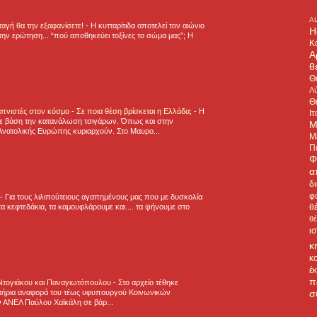
A
νταγή θα την εξαφανίσετε!
-
H κυτταρίτιδα αποτελεί τον αιώνιο
H
την ερώτηση... “πού αποθηκεύει τοξίνες το σώμα μας”; Η
Κ
Α
θ
Θ
Λύ
Θ
πνιστές στον κόσμο - Σε ποια θέση βρίσκεται η Ελλάδα;
-
Η
Ιτ
ε βάση την κατανάλωση τσιγάρων. Όπως και στην
Μ
Ανατολικής Ευρώπης κυριαρχούν. Στο Μαυρο...
Μ
Π
Φ
α
δ
φ
-
Για τους λιλιπούτειους αγαπημένους μας που με δυσκολία
θ
α κεφτεδάκια, τα καμουφλάρουμε και.... τα ψήνουμε στο
θ
ι
κ
κ
έ
π
 Ντογιάκου και Παναγιωτόπουλου
-
Στο αρχείο τέθηκε
σ
τήρια αναφορά του τέως υφυπουργού Κοινωνικών
 ΑΝΕΛ Παύλου Χαϊκάλη σε βάρ...