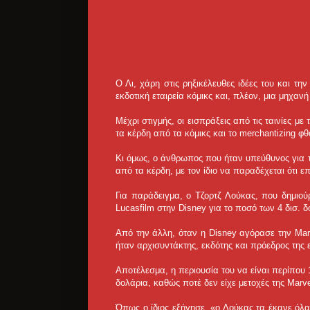
Ο Λι, χάρη στις ρηξικέλευθες ιδέες του και τη
εκδοτική εταιρεία κόμικς και, πλέον, μια μηχαν
Μέχρι στιγμής, οι εισπράξεις από τις ταινίες μ
τα κέρδη από τα κόμικς και το merchantizing φ
Κι όμως, ο άνθρωπος που ήταν υπεύθυνος για τ
από τα κέρδη, με τον ίδιο να παραδέχεται ότι επ
Για παράδειγμα, ο Τζορτζ Λούκας, που δημιού
Lucasfilm στην Disney για το ποσό των 4 δισ. δ
Από την άλλη, όταν η Disney αγόρασε την Marve
ήταν αρχισυντάκτης, εκδότης και πρόεδρος της 
Αποτέλεσμα, η περιουσία του να είναι περίπου 
δολάρια, καθώς ποτέ δεν είχε μετοχές της Marve
Όπως ο ίδιος εξήγησε, «ο Λούκας τα έκανε όλα 