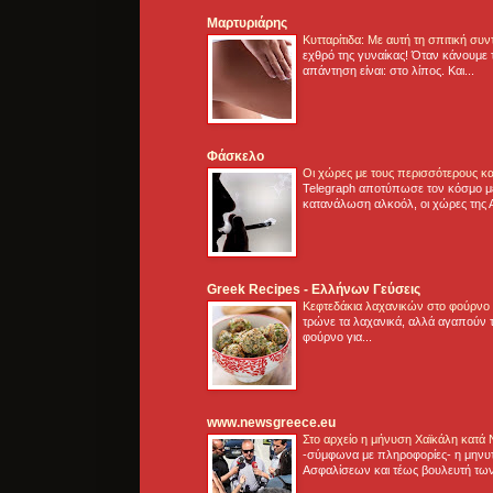
Μαρτυριάρης
Κυτταρίτιδα: Με αυτή τη σπιτική συ
εχθρό της γυναίκας! Όταν κάνουμε 
απάντηση είναι: στο λίπος. Και...
Φάσκελο
Οι χώρες με τους περισσότερους κα
Telegraph αποτύπωσε τον κόσμο μ
κατανάλωση αλκοόλ, οι χώρες της 
Greek Recipes - Ελλήνων Γεύσεις
Κεφτεδάκια λαχανικών στο φούρνο
τρώνε τα λαχανικά, αλλά αγαπούν τ
φούρνο για...
www.newsgreece.eu
Στο αρχείο η μήνυση Χαϊκάλη κατά
-σύμφωνα με πληροφορίες- η μηνυ
Ασφαλίσεων και τέως βουλευτή των