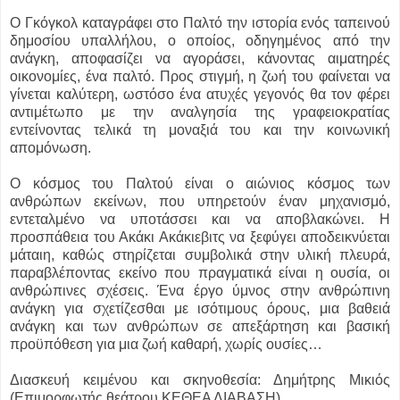
Ο Γκόγκολ καταγράφει στο Παλτό την ιστορία ενός ταπεινού
δημοσίου υπαλλήλου, ο οποίος, οδηγημένος από την
ανάγκη, αποφασίζει να αγοράσει, κάνοντας αιματηρές
οικονομίες, ένα παλτό. Προς στιγμή, η ζωή του φαίνεται να
γίνεται καλύτερη, ωστόσο ένα ατυχές γεγονός θα τον φέρει
αντιμέτωπο με την αναλγησία της γραφειοκρατίας
εντείνοντας τελικά τη μοναξιά του και την κοινωνική
απομόνωση.
Ο κόσμος του Παλτού είναι ο αιώνιος κόσμος των
ανθρώπων εκείνων, που υπηρετούν έναν μηχανισμό,
εντεταλμένο να υποτάσσει και να αποβλακώνει. Η
προσπάθεια του Ακάκι Ακάκιεβιτς να ξεφύγει αποδεικνύεται
μάταιη, καθώς στηρίζεται συμβολικά στην υλική πλευρά,
παραβλέποντας εκείνο που πραγματικά είναι η ουσία, οι
ανθρώπινες σχέσεις. Ένα έργο ύμνος στην ανθρώπινη
ανάγκη για σχετίζεσθαι με ισότιμους όρους, μια βαθειά
ανάγκη και των ανθρώπων σε απεξάρτηση και βασική
προϋπόθεση για μια ζωή καθαρή, χωρίς ουσίες…
Διασκευή κειμένου και σκηνοθεσία: Δημήτρης Μικιός
(Επιμορφωτής θεάτρου ΚΕΘΕΑ ΔΙΑΒΑΣΗ)