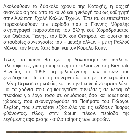
Ακολουθούν τα δύσκολα χρόνια της Κατοχής, η αρχική
αναγνώρισή του από το κοινό και η εκλογή του ως καθηγητή
στην Ανώτατη Σχολή Καλών Τεχνών. Έπειτα, οι επισκέπτες
παρακολουθούν την περίοδο που ο Γιάννης Μόραλης
σκηνογραφεί παραστάσεις του Ελληνικού Χοροδράματος,
του Θεάτρου Τέχνης, του Εθνικού Θεάτρου, και φυσικά τις
σπουδαίες συνεργασίες του – μεταξύ άλλων – με τη Ραλλού
Μάνου, τον Μάνο Χατζιδάκι και τον Κάρολο Κουν.
Τέλος, το κοινό θα έχει τη δυνατότητα να αντλήσει
πληροφορίες για τη συμμετοχή του καλλιτέχνη στη Biennale
Βενετίας το 1958, τη φιλοτέχνηση των όψεων του
ξενοδοχείου Hilton, τη συνεργασία του με την κεραμίστα
Ελένη Βερναδάκη καθώς και με την Γκαλερί Ζουμπουλάκη.
Για τα χρόνια που δημιουργούσε συνθέσεις σε κεραμικά
πλακίδια για έργα τόσο σε δημόσιους όσο και ιδιωτικούς
χώρους, που εικονογραφούσε τα Ποιήματα του Γιώργου
Σεφέρη, που εμπνεόταν εξώφυλλα για τις εκδόσεις Ίκαρος
φθάνοντας, τέλος, στην ώριμη, πλέον, περίοδο της
λεγόμενης αφαίρεσης - απλοποίησης των μορφών.